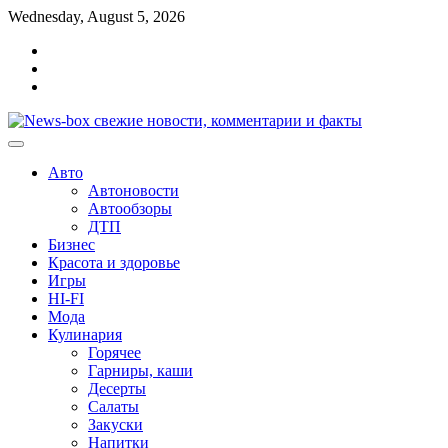
Перейти
Wednesday, August 5, 2026
к
Главная
содержимому
Контакты
Карта
сайта
Авто
Автоновости
Автообзоры
ДТП
Бизнес
Красота и здоровье
Игры
HI-FI
Мода
Кулинария
Горячее
Гарниры, каши
Десерты
Салаты
Закуски
Напитки