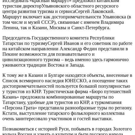
Исследовать «красный маршрут» предложил китайским
туристам директорУльяновского областного ресурсного
центра развития туризма и сервисаСергей Лаковский.
Маршрут включает как достопримечательности Ульяновска (в
том числе и музей СССР), связанные с именем Владимира
Ленина, так и Казани, Москвы и Санкт-Петербурга.
Председатель Государственного комитета Республики
Татарстан по туризмуСергей Иванов и его советник по работе
на китайском направлении Александр Федин представили в
Пекине возможности для познавательного и
цивилизационного туризма – ведь именно здесь гармонично
уживаются традиции Востока и Запада.
К тому же в Казани и Булгаре находятся объекты, внесенные в
Список всемирного наследия ЮНЕСКО, а посещение таких
достопримечательностей пользуется большой популярностью
у туристов из КНР. Туристическая фирма «Бюро путешествий
Казань» предложила комбинированные маршруты по
Татарстану, удобные для туристов из КНР, а туркомпания
«Персона Грата» представила разнообразные туры по региону.
Кстати, выступление татарского фольклорного коллектива
очень заинтересовало участников и гостей выставки.
Познакомиться с историей Руси, побывать в городах Золотого
кольца России и узнать о культуре и быте русского народа