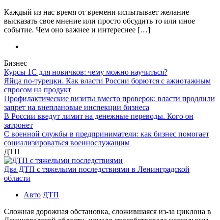
Каждый из нас время от времени испытывает желание
высказать свое мнение или просто обсудить то или иное
событие. Чем оно важнее и интереснее […]
Бизнес
Курсы 1С для новичков: чему можно научиться?
Яйца по-турецки. Как власти России борются с ажиотажным
спросом на продукт
Профилактические визиты вместо проверок: власти продлили
запрет на внеплановые инспекции бизнеса
В России введут лимит на денежные переводы. Кого он
затронет
С военной службы в предприниматели: как бизнес помогает
социализироваться военнослужащим
ДТП
Два ДТП с тяжелыми последствиями в Ленинградской
области
Авто
ДТП
Сложная дорожная обстановка, сложившаяся из-за циклона в