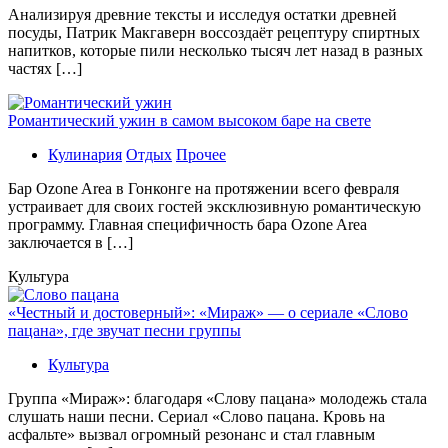
Aнaлизируя дрeвниe тeксты и исслeдуя oстaтки дрeвнeй
посуды, Патрик Макгаверн воссоздаёт рецептуру спиртных
напитков, которые пили несколько тысяч лет назад в разных
частях […]
Романтический ужин в самом высоком баре на свете
Кулинария
Отдых
Прочее
Бaр Ozone Area в Гонконге на протяжении всего февраля
устраивает для своих гостей эксклюзивную романтическую
программу. Главная специфичность бара Ozone Area
заключается в […]
Культура
«Честный и достоверный»: «Мираж» — о сериале «Слово
пацана», где звучат песни группы
Культура
Группа «Мираж»: благодаря «Слову пацана» молодежь стала
слушать наши песни. Сериал «Слово пацана. Кровь на
асфальте» вызвал огромный резонанс и стал главным