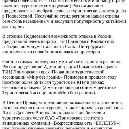
причем более 400 тысяч гостей из КНР посетили нашу страну
именно с туристическими целями) Россия активно
представляет разнообразие своего туристического потенциала
в Поднебесной. Неслучайно стенд регионов нашей страны
был столь насыщенным и заслужил популярность у китайской
аудитории.
В столице Поднебесной возможности отдыха в России
представили очень широко – от Приморья и Камчатских
гейзеров до монументальности Санкт-Петербурга и
идиллического спокойствия волжских просторов.
Один из самых популярных у китайских туристов регионов
России представили Администрация Приморского края и
ТИЦ Приморского края. По данным туристической
ассоциации «Мир без границ» Приморье в прошлом году
посетило более 69 тысяч туристов из КНР в рамках
безвизового обмена (2 место в общероссийском рейтинге
Туристической ассоциации «Мир без границ»).
В Пекине Приморье представило возможности для шопинга,
познавательного и экотуризма, а также проект игровой зоны.
Лидер Дальнего Востока по продаже авиабилетов и
туристических услуг ОАО «Приморское агентство
авиационных компаний»(Всероссийская сеть «БИЛЕТУР»)
предложило удобные варианты перелетов и маршрутов