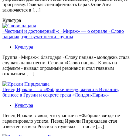
программу. Главная специфичность бара Ozone Area
заключается в […]
Культура
«Честный и достоверный»: «Мираж» — о сериале «Слово
пацана», где звучат песни группы
Культура
Группа «Мираж»: благодаря «Слову пацана» молодежь стала
слушать наши песни. Сериал «Слово пацана. Кровь на
асфальте» вызвал огромный резонанс и стал главным
открытием […]
Певец Иракли — о «Фабрике звезд», жизни в Испании,
бизнесе в Грузии и секрете трека «Лондон-Париж»
Культура
Певец Иракли заявил, что участие в «Фабрике звезд» не
гарантировало успеха. Певец Иракли Пирцхалава стал
известен на всю Россию в нулевых — после […]