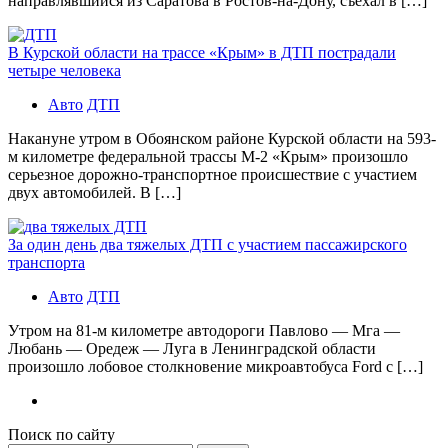
направлявшийся из Саратова в Ростов-на-Дону, съехал в […]
В Курской области на трассе «Крым» в ДТП пострадали
четыре человека
Авто
ДТП
Накануне утром в Обоянском районе Курской области на 593-
м километре федеральной трассы М-2 «Крым» произошло
серьезное дорожно-транспортное происшествие с участием
двух автомобилей. В […]
За один день два тяжелых ДТП с участием пассажирского
транспорта
Авто
ДТП
Утром на 81-м километре автодороги Павлово — Мга —
Любань — Оредеж — Луга в Ленинградской области
произошло лобовое столкновение микроавтобуса Ford с […]
Поиск по сайту