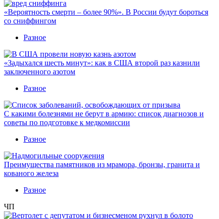
«Вероятность смерти – более 90%». В России будут бороться
со сниффингом
Разное
«Задыхался шесть минут»: как в США второй раз казнили
заключенного азотом
Разное
С какими болезнями не берут в армию: список диагнозов и
советы по подготовке к медкомиссии
Разное
Преимущества памятников из мрамора, бронзы, гранита и
кованого железа
Разное
ЧП