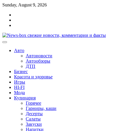
Перейти
Sunday, August 9, 2026
к
Главная
содержимому
Контакты
Карта
сайта
Авто
Автоновости
Автообзоры
ДТП
Бизнес
Красота и здоровье
Игры
HI-FI
Мода
Кулинария
Горячее
Гарниры, каши
Десерты
Салаты
Закуски
Напитки