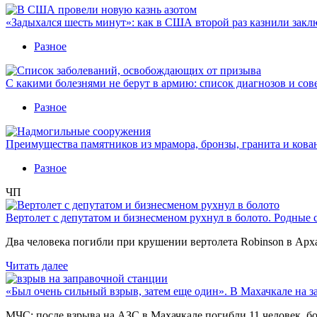
«Задыхался шесть минут»: как в США второй раз казнили закл
Разное
С какими болезнями не берут в армию: список диагнозов и сов
Разное
Преимущества памятников из мрамора, бронзы, гранита и кова
Разное
ЧП
Вертолет с депутатом и бизнесменом рухнул в болото. Родные 
Два человека погибли при крушении вертолета Robinson в Ар
Читать далее
«Был очень сильный взрыв, затем еще один». В Махачкале на з
МЧС: после взрыва на АЗС в Махачкале погибли 11 человек, б