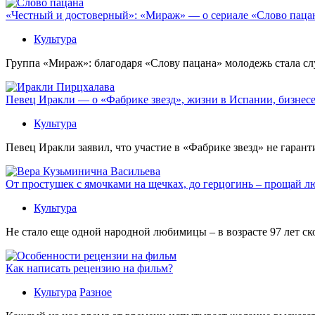
«Честный и достоверный»: «Мираж» — о сериале «Слово пацана
Культура
Группа «Мираж»: благодаря «Слову пацана» молодежь стала сл
Певец Иракли — о «Фабрике звезд», жизни в Испании, бизнесе
Культура
Певец Иракли заявил, что участие в «Фабрике звезд» не гаран
От простушек с ямочками на щечках, до герцогинь – прощай л
Культура
Не стало еще одной народной любимицы – в возрасте 97 лет с
Как написать рецензию на фильм?
Культура
Разное