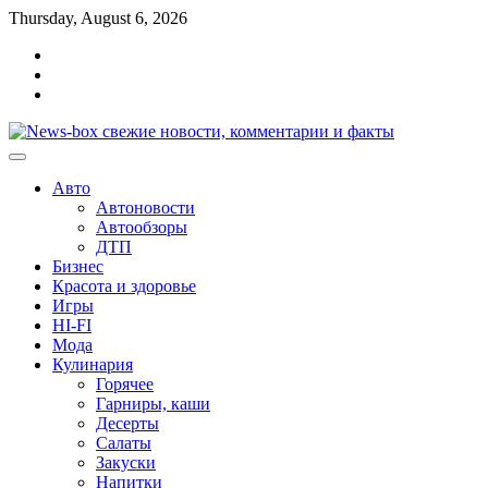
Перейти
Thursday, August 6, 2026
к
Главная
содержимому
Контакты
Карта
сайта
Авто
Автоновости
Автообзоры
ДТП
Бизнес
Красота и здоровье
Игры
HI-FI
Мода
Кулинария
Горячее
Гарниры, каши
Десерты
Салаты
Закуски
Напитки