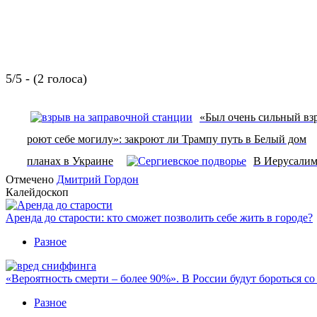
5/5 - (2 голоса)
«Был очень сильный взр
роют себе могилу»: закроют ли Трампу путь в Белый дом
планах в Украине
В Иерусалим
Отмечено
Дмитрий Гордон
Калейдоскоп
Аренда до старости: кто сможет позволить себе жить в городе?
Разное
«Вероятность смерти – более 90%». В России будут бороться с
Разное