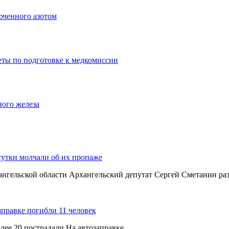
юченного азотом
еты по подготовке к медкомиссии
ного железа
сутки молчали об их пропаже
хангельской области Архангельский депутат Сергей Сметанин р
аправке погибли 11 человек
олее 20 пострадали На автозаправке…