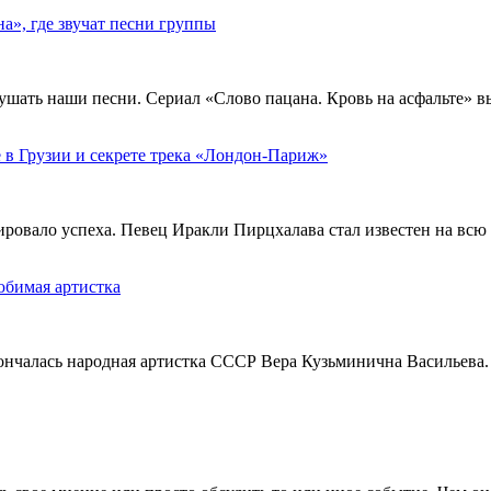
», где звучат песни группы
ушать наши песни. Сериал «Слово пацана. Кровь на асфальте» 
 в Грузии и секрете трека «Лондон-Париж»
тировало успеха. Певец Иракли Пирцхалава стал известен на вс
юбимая артистка
кончалась народная артистка СССР Вера Кузьминична Васильева.