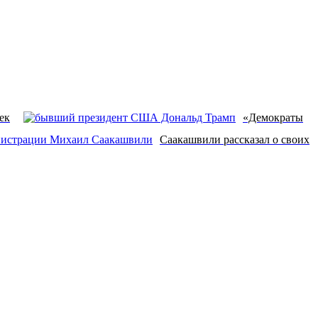
ек
«Демократы
Саакашвили рассказал о своих