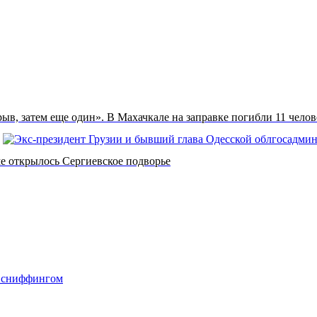
ыв, затем еще один». В Махачкале на заправке погибли 11 челов
е открылось Сергиевское подворье
о сниффингом