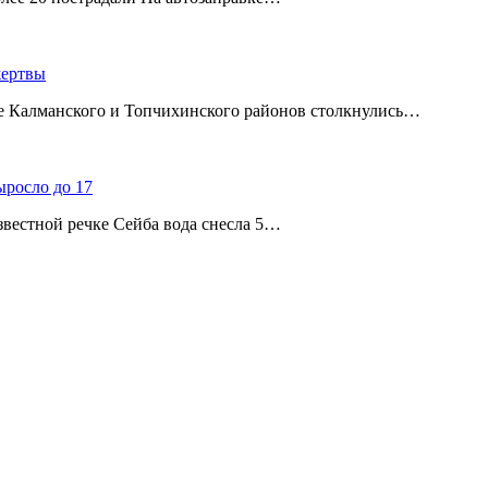
жертвы
ице Калманского и Топчихинского районов столкнулись…
ыросло до 17
звестной речке Сейба вода снесла 5…