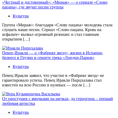
«Честный и достоверный»: «Мираж» — о сериале «Слово
пацана», где звучат песни группы
Культура
Группа «Мираж»: благодаря «Слову пацана» молодежь стала
слушать наши песни. Сериал «Слово пацана. Кровь на
асфальте» вызвал огромный резонанс и стал главным
открытием […]
Певец Иракли — о «Фабрике звезд», жизни в Испании,
бизнесе в Грузии и секрете трека «Лондон-Париж»
Культура
Певец Иракли заявил, что участие в «Фабрике звезд» не
гарантировало успеха. Певец Иракли Пирцхалава стал
известен на всю Россию в нулевых — после […]
От простушек с ямочками на щечках, до герцогинь – прощай
любимая артистка
Культура