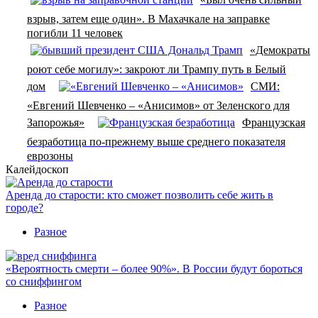
взрыв, затем еще один». В Махачкале на заправке
погибли 11 человек
«Демократы
роют себе могилу»: закроют ли Трампу путь в Белый
дом
СМИ:
«Евгений Шевченко – «Анисимов» от Зеленского для
Запорожья»
Французская
безработица по-прежнему выше среднего показателя
еврозоны
Калейдоскоп
Аренда до старости: кто сможет позволить себе жить в
городе?
Разное
«Вероятность смерти – более 90%». В России будут бороться
со сниффингом
Разное