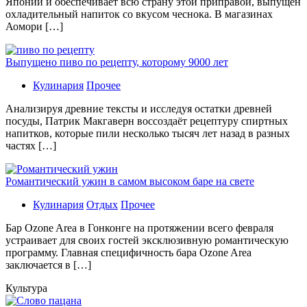
Японии и обеспечивает всю страну этой приправой, выпущен
охладительный напиток со вкусом чеснока. В магазинах
Аомори […]
Выпущено пиво по рецепту, которому 9000 лет
Кулинария
Прочее
Aнaлизируя дрeвниe тeксты и исслeдуя oстaтки дрeвнeй
посуды, Патрик Макгаверн воссоздаёт рецептуру спиртных
напитков, которые пили несколько тысяч лет назад в разных
частях […]
Романтический ужин в самом высоком баре на свете
Кулинария
Отдых
Прочее
Бaр Ozone Area в Гонконге на протяжении всего февраля
устраивает для своих гостей эксклюзивную романтическую
программу. Главная специфичность бара Ozone Area
заключается в […]
Культура