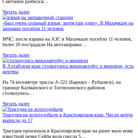
Сметанин разбился…
Читать далее
«Был очень сильный взрыв, затем еще один». В Махачкале на
заправке погибли 11 человек
МЧС: после взрыва на АЗС в Махачкале погибли 11 человек,
более 20 пострадали На автозаправке…
Читать далее
В Алтайском крае столкнулись микроавтобус и минивэн, есть
жертвы
На 74 километре трассы А-322 (Барнаул – Рубцовск), на
границе Калманского и Топчихинского районов
столкнулись…
Читать далее
Трагедия на золотодобыче в Красноярском крае. Число жертв
выросло до 17
Трагедия произошла в Красноярском крае на ранее мало кому
известной речке Сейба вода снесла 5…