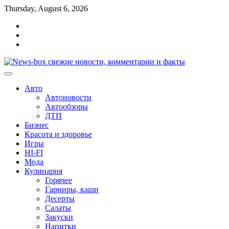
Перейти
Thursday, August 6, 2026
к
Главная
содержимому
Контакты
Карта
сайта
Авто
Автоновости
Автообзоры
ДТП
Бизнес
Красота и здоровье
Игры
HI-FI
Мода
Кулинария
Горячее
Гарниры, каши
Десерты
Салаты
Закуски
Напитки