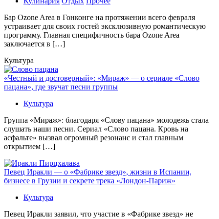
Кулинария
Отдых
Прочее
Бaр Ozone Area в Гонконге на протяжении всего февраля
устраивает для своих гостей эксклюзивную романтическую
программу. Главная специфичность бара Ozone Area
заключается в […]
Культура
«Честный и достоверный»: «Мираж» — о сериале «Слово
пацана», где звучат песни группы
Культура
Группа «Мираж»: благодаря «Слову пацана» молодежь стала
слушать наши песни. Сериал «Слово пацана. Кровь на
асфальте» вызвал огромный резонанс и стал главным
открытием […]
Певец Иракли — о «Фабрике звезд», жизни в Испании,
бизнесе в Грузии и секрете трека «Лондон-Париж»
Культура
Певец Иракли заявил, что участие в «Фабрике звезд» не