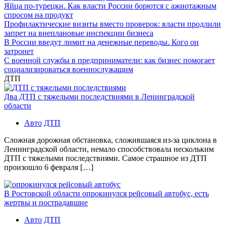
Яйца по-турецки. Как власти России борются с ажиотажным
спросом на продукт
Профилактические визиты вместо проверок: власти продлили
запрет на внеплановые инспекции бизнеса
В России введут лимит на денежные переводы. Кого он
затронет
С военной службы в предприниматели: как бизнес помогает
социализироваться военнослужащим
ДТП
Два ДТП с тяжелыми последствиями в Ленинградской
области
Авто
ДТП
Сложная дорожная обстановка, сложившаяся из-за циклона в
Ленинградской области, немало способствовала нескольким
ДТП с тяжелыми последствиями. Самое страшное из ДТП
произошло 6 февраля […]
В Ростовской области опрокинулся рейсовый автобус, есть
жертвы и пострадавшие
Авто
ДТП