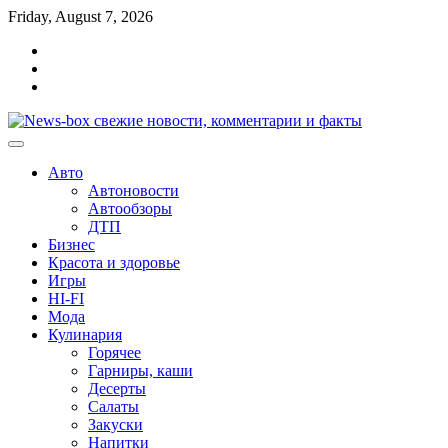
Перейти
Friday, August 7, 2026
к
Главная
содержимому
Контакты
Карта
сайта
Авто
Автоновости
Автообзоры
ДТП
Бизнес
Красота и здоровье
Игры
HI-FI
Мода
Кулинария
Горячее
Гарниры, каши
Десерты
Салаты
Закуски
Напитки