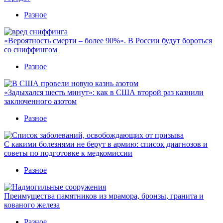
Разное
«Вероятность смерти – более 90%». В России будут бороться
со сниффингом
Разное
«Задыхался шесть минут»: как в США второй раз казнили
заключенного азотом
Разное
С какими болезнями не берут в армию: список диагнозов и
советы по подготовке к медкомиссии
Разное
Преимущества памятников из мрамора, бронзы, гранита и
кованого железа
Разное