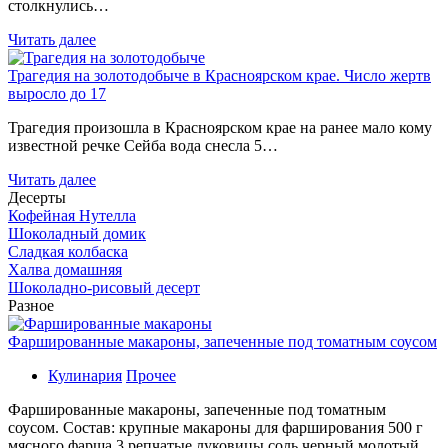
столкнулись…
Читать далее
Трагедия на золотодобыче в Красноярском крае. Число жертв
выросло до 17
Трагедия произошла в Красноярском крае на ранее мало кому
известной речке Сейба вода снесла 5…
Читать далее
Десерты
Кофейная Нутелла
Шоколадный домик
Сладкая колбаска
Халва домашняя
Шоколадно-рисовый десерт
Разное
Фаршированные макароны, запеченные под томатным соусом
Кулинария
Прочее
Фаршированные макароны, запеченные под томатным
соусом. Состав: крупные макароны для фарширования 500 г
мясного фарша 3 репчатые луковицы соль черный молотый