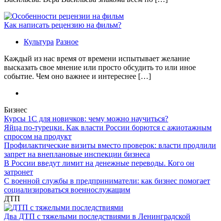
Как написать рецензию на фильм?
Культура
Разное
Каждый из нас время от времени испытывает желание
высказать свое мнение или просто обсудить то или иное
событие. Чем оно важнее и интереснее […]
Бизнес
Курсы 1С для новичков: чему можно научиться?
Яйца по-турецки. Как власти России борются с ажиотажным
спросом на продукт
Профилактические визиты вместо проверок: власти продлили
запрет на внеплановые инспекции бизнеса
В России введут лимит на денежные переводы. Кого он
затронет
С военной службы в предприниматели: как бизнес помогает
социализироваться военнослужащим
ДТП
Два ДТП с тяжелыми последствиями в Ленинградской