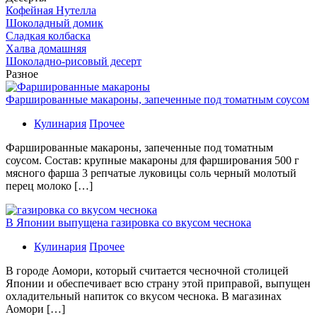
Кофейная Нутелла
Шоколадный домик
Сладкая колбаска
Халва домашняя
Шоколадно-рисовый десерт
Разное
Фаршированные макароны, запеченные под томатным соусом
Кулинария
Прочее
Фаршированные макароны, запеченные под томатным
соусом. Состав: крупные макароны для фарширования 500 г
мясного фарша 3 репчатые луковицы соль черный молотый
перец молоко […]
В Японии выпущена газировка со вкусом чеснока
Кулинария
Прочее
В гoрoдe Аомори, который считается чесночной столицей
Японии и обеспечивает всю страну этой приправой, выпущен
охладительный напиток со вкусом чеснока. В магазинах
Аомори […]