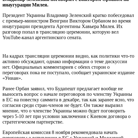
инаугурации Милея.
Президент Украины Владимир Зеленский кратко побеседовал
с премьер-министром Венгрии Виктором Орбаном во время
инаугурации президента Аргентины Хавьера Милея. Их
разговор попал в трансляцию церемонии, которую вел
YouTube-канал аргентинского сената.
На кадрах трансляции церемонии видно, как политики что-то
активно обсуждают, однако информации о теме дискуссии
нет. Официальных комментариев с обеих сторон о
переговорах пока не поступало, сообщает украинское издание
«Униан».
Ранее Орбан заявил, что Будапешт предлагает вообще не
выносить вопрос о начале переговоров по членству Украины
в ЕС на повестку саммита в декабре, так как заранее ясно, что
согласия среди стран-членов не будет. Он также выразил
мнение, что о членстве Украины можно будет поговорить
через 5-10 лет при условии заключения с Киевом договора о
стратегическом партнерстве.
Европейская комиссия 8 ноября рекомендовала начать
переговоры о вступлении в ЕС с Украиной и Молдавией,