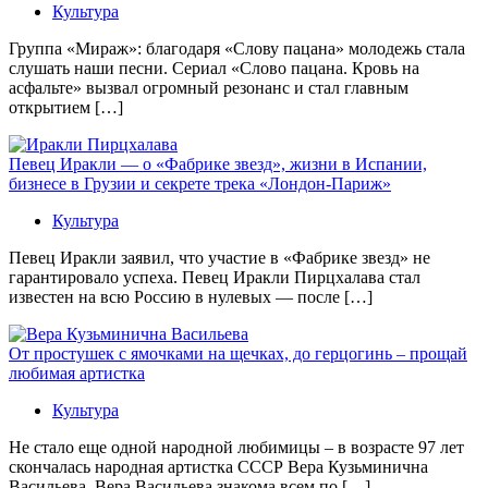
Культура
Группа «Мираж»: благодаря «Слову пацана» молодежь стала
слушать наши песни. Сериал «Слово пацана. Кровь на
асфальте» вызвал огромный резонанс и стал главным
открытием […]
Певец Иракли — о «Фабрике звезд», жизни в Испании,
бизнесе в Грузии и секрете трека «Лондон-Париж»
Культура
Певец Иракли заявил, что участие в «Фабрике звезд» не
гарантировало успеха. Певец Иракли Пирцхалава стал
известен на всю Россию в нулевых — после […]
От простушек с ямочками на щечках, до герцогинь – прощай
любимая артистка
Культура
Не стало еще одной народной любимицы – в возрасте 97 лет
скончалась народная артистка СССР Вера Кузьминична
Васильева. Вера Васильева знакома всем по […]