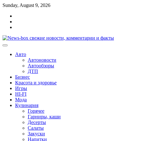
Перейти
Sunday, August 9, 2026
к
Главная
содержимому
Контакты
Карта
сайта
Авто
Автоновости
Автообзоры
ДТП
Бизнес
Красота и здоровье
Игры
HI-FI
Мода
Кулинария
Горячее
Гарниры, каши
Десерты
Салаты
Закуски
Напитки