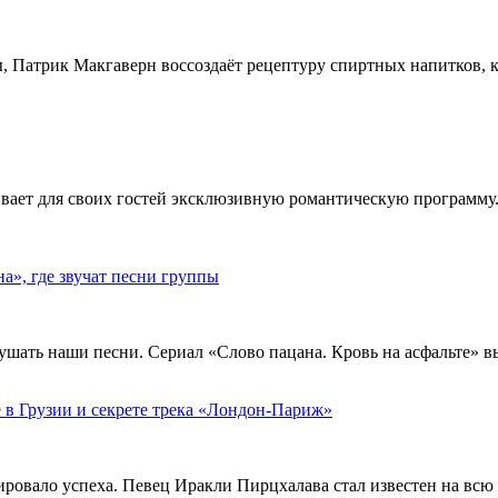
, Патрик Макгаверн воссоздаёт рецептуру спиртных напитков, ко
ивает для своих гостей эксклюзивную романтическую программу.
», где звучат песни группы
ушать наши песни. Сериал «Слово пацана. Кровь на асфальте» 
 в Грузии и секрете трека «Лондон-Париж»
тировало успеха. Певец Иракли Пирцхалава стал известен на вс