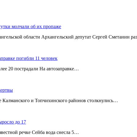
сутки молчали об их пропаже
хангельской области Архангельский депутат Сергей Сметанин р
аправке погибли 11 человек
олее 20 пострадали На автозаправке…
жертвы
ице Калманского и Топчихинского районов столкнулись…
ыросло до 17
звестной речке Сейба вода снесла 5…