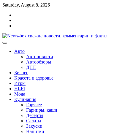
Перейти
Saturday, August 8, 2026
к
Главная
содержимому
Контакты
Карта
сайта
Авто
Автоновости
Автообзоры
ДТП
Бизнес
Красота и здоровье
Игры
HI-FI
Мода
Кулинария
Горячее
Гарниры, каши
Десерты
Салаты
Закуски
Напитки