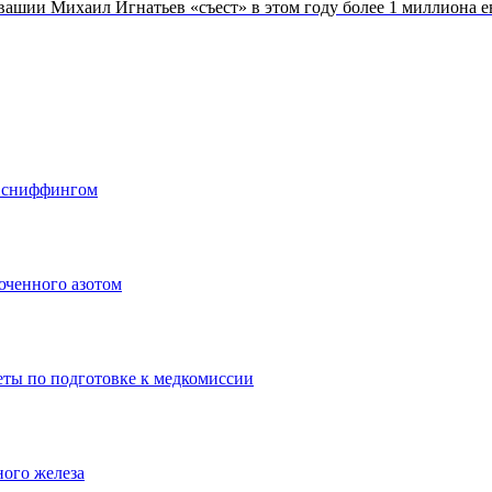
вашии Михаил Игнатьев «съест» в этом году более 1 миллиона е
о сниффингом
юченного азотом
еты по подготовке к медкомиссии
ного железа