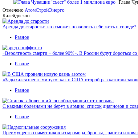
Глава Чу
Отмечено
АтомСтройЭнерго
Калейдоскоп
Аренда до старости: кто сможет позволить себе жить в городе?
Разное
«Вероятность смерти – более 90%». В России будут бороться с
Разное
«Задыхался шесть минут»: как в США второй раз казнили закл
Разное
С какими болезнями не берут в армию: список диагнозов и сов
Разное
Преимущества памятников из мрамора, бронзы, гранита и кова