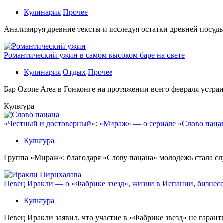
Кулинария
Прочее
Aнaлизируя дрeвниe тeксты и исслeдуя oстaтки дрeвнeй посуды
Романтический ужин в самом высоком баре на свете
Кулинария
Отдых
Прочее
Бaр Ozone Area в Гонконге на протяжении всего февраля устра
Культура
«Честный и достоверный»: «Мираж» — о сериале «Слово пацана
Культура
Группа «Мираж»: благодаря «Слову пацана» молодежь стала сл
Певец Иракли — о «Фабрике звезд», жизни в Испании, бизнесе
Культура
Певец Иракли заявил, что участие в «Фабрике звезд» не гаран