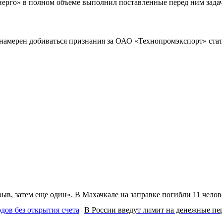
рго» в полном объеме выполнил поставленные перед ним задач
 намерен добиваться признания за ОАО «Технопромэкспорт» стат
ыв, затем еще один». В Махачкале на заправке погибли 11 челов
В России введут лимит на денежные пер