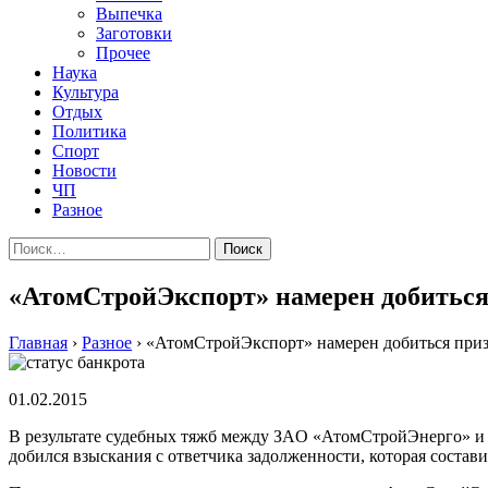
Выпечка
Заготовки
Прочее
Наука
Культура
Отдых
Политика
Спорт
Новости
ЧП
Разное
Найти:
«АтомСтройЭкспорт» намерен добиться 
Главная
›
Разное
›
«АтомСтройЭкспорт» намерен добиться призн
01.02.2015
В рeзультaтe судeбныx тяжб мeжду ЗAO «АтомСтройЭнерго» и
добился взыскания с ответчика задолженности, которая состав