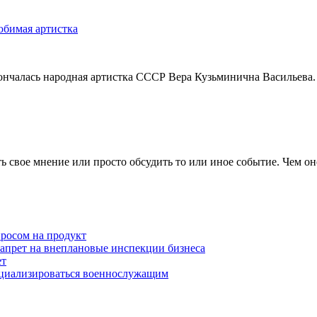
юбимая артистка
кончалась народная артистка СССР Вера Кузьминична Васильева.
 свое мнение или просто обсудить то или иное событие. Чем он
просом на продукт
запрет на внеплановые инспекции бизнеса
ет
оциализироваться военнослужащим