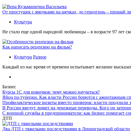
От простушек с ямочками на щечках, до герцогинь – прощай л
Культура
Не стало еще одной народной любимицы – в возрасте 97 лет с
Как написать рецензию на фильм?
Культура
Разное
Каждый из нас время от времени испытывает желание высказать
Бизнес
Курсы 1С для новичков: чему можно научиться?
Яйца по-турецки. Как власти России борются с ажиотажным с
Профилактические визиты вместо проверок: власти продлили 
В России введут лимит на денежные переводы. Кого он затрон
С военной службы в предприниматели: как бизнес помогает с
ДТП
Два ДТП с тяжелыми последствиями в Ленинградской области