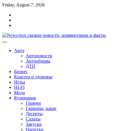
Перейти
Friday, August 7, 2026
к
Главная
содержимому
Контакты
Карта
сайта
Авто
Автоновости
Автообзоры
ДТП
Бизнес
Красота и здоровье
Игры
HI-FI
Мода
Кулинария
Горячее
Гарниры, каши
Десерты
Салаты
Закуски
Напитки