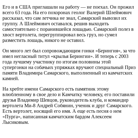
Его и в США приглашали на работу — не поехал. Он прожил
всего 63 года. На его похоронах геолог Валерий Шлеймович
рассказал, что сам летчика не знал, Самарский вывозил их
группу. А Шлеймович оставался, решив выходить
самостоятельно с поранившейся лошадью. Самарский полез в
хвост вертолета, перегруппировал весь груз, но сумел
разместить лошадь, никого не оставил.
Он много лет был сопровождающим гонки «Берингия», за что
имел негласный титул «крылья Берингии». И теперь с 2003
года лучшему участнику по итогам половины этой
супергонки на собачьих упряжках вручают специальный Приз
памяти Владимира Самарского, выполненный из камчатских
камней.
На хребте имени Самарского есть памятник этому
влюбленному в свое дело и Камчатку человеку, его поставили
друзья Владимир Шевцов, руководитель клуба, и командир
вертолета Ми-8 Андрей Собянин, ученик и друг Самарского.
Есть вертолет, носящий его имя. А еще есть песня о нем
«Пурга», написанная камчатским бардом Алексеем
Лысиковым.