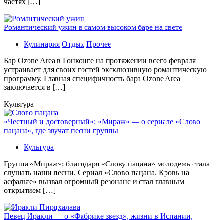
частях […]
Романтический ужин в самом высоком баре на свете
Кулинария
Отдых
Прочее
Бaр Ozone Area в Гонконге на протяжении всего февраля
устраивает для своих гостей эксклюзивную романтическую
программу. Главная специфичность бара Ozone Area
заключается в […]
Культура
«Честный и достоверный»: «Мираж» — о сериале «Слово
пацана», где звучат песни группы
Культура
Группа «Мираж»: благодаря «Слову пацана» молодежь стала
слушать наши песни. Сериал «Слово пацана. Кровь на
асфальте» вызвал огромный резонанс и стал главным
открытием […]
Певец Иракли — о «Фабрике звезд», жизни в Испании,