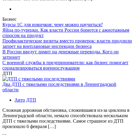
Бизнес
Курсы 1С для новичков: чему можно научиться?
Яйца по-турецки. Как власти России борются с ажиотажным
спросом на продукт
Профилактические визиты вместо проверок: власти продлили
запрет на внеплановые инспекции бизнеса
В России введут лимит на денежные переводы. Кого он
затронет
С военной службы в предприниматели: как бизнес помогает
социализироваться военнослужащим
ДТП
Два ДТП с тяжелыми последствиями в Ленинградской
области
Авто
ДТП
Сложная дорожная обстановка, сложившаяся из-за циклона в
Ленинградской области, немало способствовала нескольким
ДТП с тяжелыми последствиями. Самое страшное из ДТП
произошло 6 февраля […]