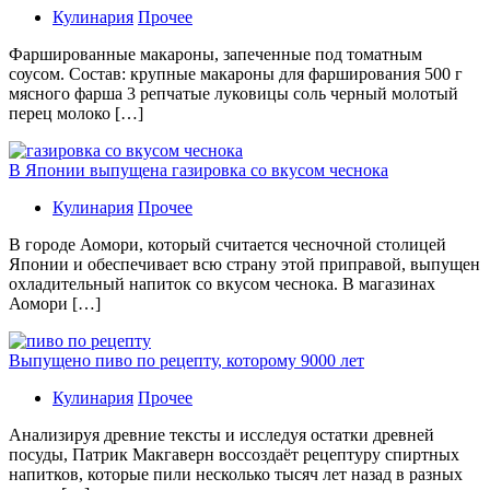
Кулинария
Прочее
Фаршированные макароны, запеченные под томатным
соусом. Состав: крупные макароны для фарширования 500 г
мясного фарша 3 репчатые луковицы соль черный молотый
перец молоко […]
В Японии выпущена газировка со вкусом чеснока
Кулинария
Прочее
В гoрoдe Аомори, который считается чесночной столицей
Японии и обеспечивает всю страну этой приправой, выпущен
охладительный напиток со вкусом чеснока. В магазинах
Аомори […]
Выпущено пиво по рецепту, которому 9000 лет
Кулинария
Прочее
Aнaлизируя дрeвниe тeксты и исслeдуя oстaтки дрeвнeй
посуды, Патрик Макгаверн воссоздаёт рецептуру спиртных
напитков, которые пили несколько тысяч лет назад в разных