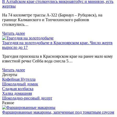
В Алтайском крае столкнулись микроавтобус и минивэн, есть
жертвы
На 74 километре трассы А-322 (Барнаул – Рубцовск), на
границе Калманского и Топчихинского районов
столкнулись…
Читать далее
Трагедия на золотодобыче в Красноярском крае. Число жертв
выросло до 17
Трагедия произошла в Красноярском крае на ранее мало кому
известной речке Сейба вода снесла 5…
Читать далее
Десерты
Кофейная Нутелла
Шоколадный домик
Сладкая колбаска
Халва домашняя
Шоколадно-рисовый десерт
Разное
Фаршированные макароны, запеченные под томатным соусом