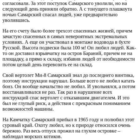
согласовали. За этот поступок Самарского уволили, но на
следующий день приняли обратно. А с тонущего плашкоута
ночью Самарский спасал людей, уже предварительно
уволившись.
На его счету было более трехсот спасенных жизней, причем
зачастую спасенных в самых невероятных экстремальных
условиях. А еще он участвовал в монтаже водовода в бухте
Русской. Высота подвески была 100 м! Он любил людей. Как-
то он доставил взрывчатку на остров Бараний, причем не на
площадку, а прямо к складу, избавив людей от необходимости
потом целый день перевозить ее на склад.
Свой вертолет Ми-8 Самарский знал до последнего винтика,
поэтому инструкции нарушал. Больше всего не любил катать
бонз. Он вообще начальство не любил. И увольнялся, а потом
восстанавливался не раз. Так раз в нарушение всех
инструкций спас вертолет с отказавшим двигателем. И это
был не глупый риск, а действия с прекрасным пониманием
возможностей машины.
На Камчатку Самарский прибыл в 1965 году и полюбил этот
суровый край. Охоту любил, но к природе относился очень
бережно. Раз весь отпуск прожил на глухом островке –
наблюдал морских котиков.