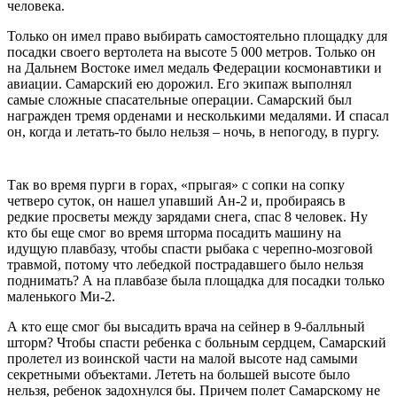
человека.
Только он имел право выбирать самостоятельно площадку для
посадки своего вертолета на высоте 5 000 метров. Только он
на Дальнем Востоке имел медаль Федерации космонавтики и
авиации. Самарский ею дорожил. Его экипаж выполнял
самые сложные спасательные операции. Самарский был
награжден тремя орденами и несколькими медалями. И спасал
он, когда и летать-то было нельзя – ночь, в непогоду, в пургу.
Так во время пурги в горах, «прыгая» с сопки на сопку
четверо суток, он нашел упавший Ан-2 и, пробираясь в
редкие просветы между зарядами снега, спас 8 человек. Ну
кто бы еще смог во время шторма посадить машину на
идущую плавбазу, чтобы спасти рыбака с черепно-мозговой
травмой, потому что лебедкой пострадавшего было нельзя
поднимать? А на плавбазе была площадка для посадки только
маленького Ми-2.
А кто еще смог бы высадить врача на сейнер в 9-балльный
шторм? Чтобы спасти ребенка с больным сердцем, Самарский
пролетел из воинской части на малой высоте над самыми
секретными объектами. Лететь на большей высоте было
нельзя, ребенок задохнулся бы. Причем полет Самарскому не