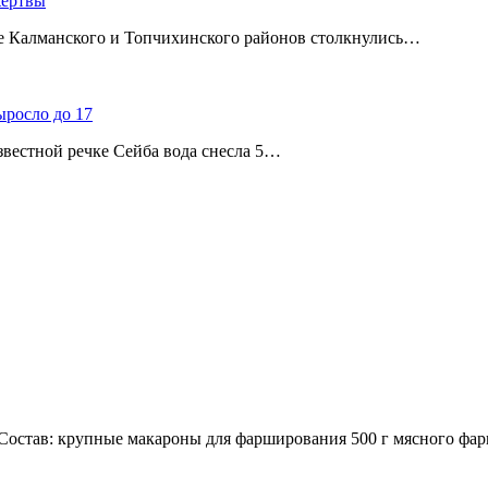
жертвы
ице Калманского и Топчихинского районов столкнулись…
ыросло до 17
звестной речке Сейба вода снесла 5…
остав: крупные макароны для фарширования 500 г мясного фар