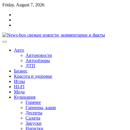
Перейти
Friday, August 7, 2026
к
Главная
содержимому
Контакты
Карта
сайта
Авто
Автоновости
Автообзоры
ДТП
Бизнес
Красота и здоровье
Игры
HI-FI
Мода
Кулинария
Горячее
Гарниры, каши
Десерты
Салаты
Закуски
Напитки