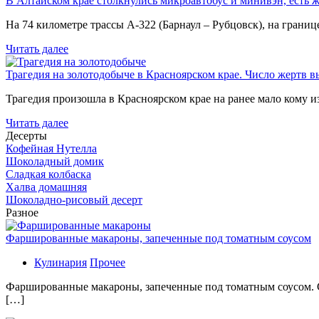
В Алтайском крае столкнулись микроавтобус и минивэн, есть 
На 74 километре трассы А-322 (Барнаул – Рубцовск), на гран
Читать далее
Трагедия на золотодобыче в Красноярском крае. Число жертв в
Трагедия произошла в Красноярском крае на ранее мало кому и
Читать далее
Десерты
Кофейная Нутелла
Шоколадный домик
Сладкая колбаска
Халва домашняя
Шоколадно-рисовый десерт
Разное
Фаршированные макароны, запеченные под томатным соусом
Кулинария
Прочее
Фаршированные макароны, запеченные под томатным соусом. С
[…]