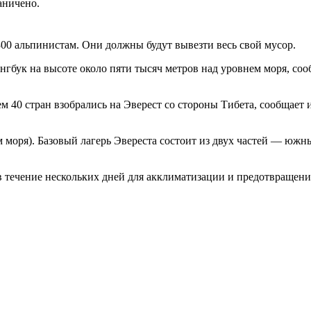
аничено.
300 альпинистам. Они должны будут вывезти весь свой мусор.
гбук на высоте около пяти тысяч метров над уровнем моря, соо
ем 40 стран взобрались на Эверест со стороны Тибета, сообщает
м моря). Базовый лагерь Эвереста состоит из двух частей — южн
в течение нескольких дней для акклиматизации и предотвращени