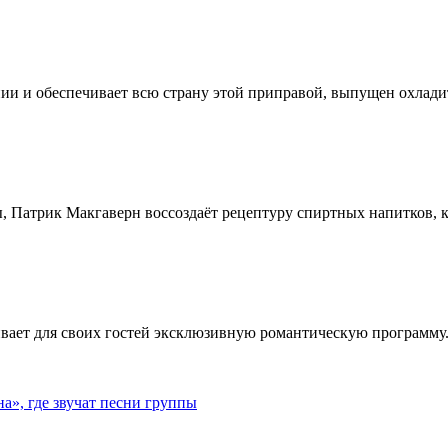
ии и обеспечивает всю страну этой приправой, выпущен охлади
, Патрик Макгаверн воссоздаёт рецептуру спиртных напитков, ко
ивает для своих гостей эксклюзивную романтическую программу.
», где звучат песни группы