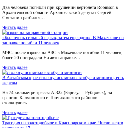
Два человека погибли при крушении вертолета Robinson в
Архангельской области Архангельский депутат Сергей
Сметанин разбился…
Читать далее
«Был очень сильный взрыв, затем еще один». В Махачкале на
заправке погибли 11 человек
МЧС: после взрыва на АЗС в Махачкале погибли 11 человек,
более 20 пострадали На автозаправке…
Читать далее
В Алтайском крае столкнулись микроавтобус и минивэн, есть
жертвы
На 74 километре трассы А-322 (Барнаул – Рубцовск), на
границе Калманского и Топчихинского районов
столкнулись…
Читать далее
Трагедия на золотодобыче в Красноярском крае. Число жертв
выросло до 17