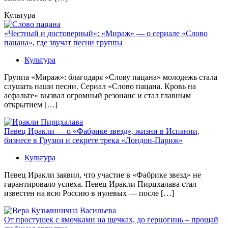
Культура
«Честный и достоверный»: «Мираж» — о сериале «Слово
пацана», где звучат песни группы
Культура
Группа «Мираж»: благодаря «Слову пацана» молодежь стала
слушать наши песни. Сериал «Слово пацана. Кровь на
асфальте» вызвал огромный резонанс и стал главным
открытием […]
Певец Иракли — о «Фабрике звезд», жизни в Испании,
бизнесе в Грузии и секрете трека «Лондон-Париж»
Культура
Певец Иракли заявил, что участие в «Фабрике звезд» не
гарантировало успеха. Певец Иракли Пирцхалава стал
известен на всю Россию в нулевых — после […]
От простушек с ямочками на щечках, до герцогинь – прощай