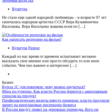
любимая артистка
Культура
Не стало еще одной народной любимицы – в возрасте 97 лет
скончалась народная артистка СССР Вера Кузьминична
Васильева. Вера Васильева знакома всем по […]
Как написать рецензию на фильм?
Культура
Разное
Каждый из нас время от времени испытывает желание
высказать свое мнение или просто обсудить то или иное
событие. Чем оно важнее и интереснее […]
Бизнес
Курсы 1С для новичков: чему можно научиться?
Яйца по-турецки. Как власти России борются с ажиотажным
спросом на продукт
Профилактические визиты вместо проверок: власти продлили
запрет на внеплановые инспекции бизнеса
В России введут лимит на денежные переводы. Кого он