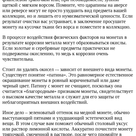
щеткой с мягким ворсом. Помните, что царапины на аверсе
или реверсе могут не просто ухудшить вид предмета вашей
коллекции, но и лишить его нумизматической ценности. Если
результат очистки вас устраивает, в заключение просушите
монету на кусочке ткани без ворса и поместите в коллекцию.
В процессе воздействия физических факторов на монетах в
результате коррозии металла могут образовываться окислы.
Если золотые и серебряные предметы практически не
подвержены окислению, то медь к коррозии очень
чувствительна.
Стоит ли удалять окисел –- зависит от внешнего вида монеты.
Существует понятие «патина». Это равномерное естественное
окрашивание монеты в ровный коричневатый или даже
черный цвет. Патину с монет не счищают, поскольку она
считается «благородным» признаком монеты, свидетельствует
о высоком качестве металла и служит для его защиты от
неблагоприятных внешних воздействий.
Иное дело – зеленоватый оттенок на медной монете, обычно
выступающий пятнами и ухудшающий эстетический вид
вещи. В этом случае вам поможет обычный столовый уксус
или раствор лимонной кислоты. Аккуратно почистите монету
тряпочкой, смоченной в растворе, после чего промойте в