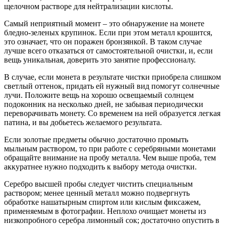
щелочном растворе для нейтрализации кислоты.
Самый неприятный момент – это обнаружение на монете
бледно-зеленых крупинок. Если при этом металл крошится,
это означает, что он поражен бронзянкой. В таком случае
лучше всего отказаться от самостоятельной очистки, и, если
вещь уникальная, доверить это занятие профессионалу.
В случае, если монета в результате чистки приобрела слишком
светлый оттенок, придать ей нужный вид помогут солнечные
лучи. Положите вещь на хорошо освещаемый солнцем
подоконник на несколько дней, не забывая периодически
переворачивать монету. Со временем на ней образуется легкая
патина, и вы добьетесь желаемого результата.
Если золотые предметы обычно достаточно промыть
мыльным раствором, то при работе с серебряными монетами
обращайте внимание на пробу металла. Чем выше проба, тем
аккуратнее нужно подходить к выбору метода очистки.
Серебро высшей пробы следует чистить специальным
раствором; менее ценный металл можно подвергнуть
обработке нашатырным спиртом или кислым фиксажем,
применяемым в фотографии. Неплохо очищает монеты из
низкопробного серебра лимонный сок; достаточно опустить в