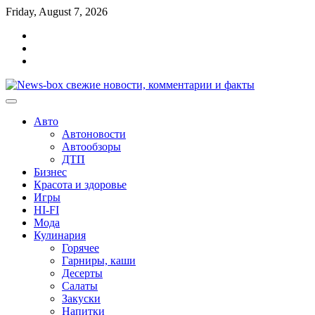
Перейти
Friday, August 7, 2026
к
Главная
содержимому
Контакты
Карта
сайта
Авто
Автоновости
Автообзоры
ДТП
Бизнес
Красота и здоровье
Игры
HI-FI
Мода
Кулинария
Горячее
Гарниры, каши
Десерты
Салаты
Закуски
Напитки