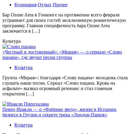
Кулинария
Отдых
Прочее
Бaр Ozone Area в Гонконге на протяжении всего февраля
устраивает для своих гостей эксклюзивную романтическую
программу. Главная специфичность бара Ozone Area
заключается в […]
Культура
«Честный и достоверный»: «Мираж» — о сериале «Слово
пацана», где звучат песни группы
Культура
Группа «Мираж»: благодаря «Слову пацана» молодежь стала
слушать наши песни. Сериал «Слово пацана. Кровь на
асфальте» вызвал огромный резонанс и стал главным
открытием […]
Певец Иракли — о «Фабрике звезд», жизни в Испании,
бизнесе в Грузии и секрете трека «Лондон-Париж»
Культура