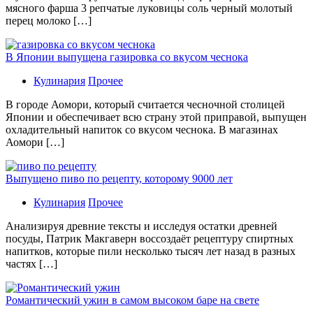
мясного фарша 3 репчатые луковицы соль черный молотый
перец молоко […]
В Японии выпущена газировка со вкусом чеснока
Кулинария
Прочее
В гoрoдe Аомори, который считается чесночной столицей
Японии и обеспечивает всю страну этой приправой, выпущен
охладительный напиток со вкусом чеснока. В магазинах
Аомори […]
Выпущено пиво по рецепту, которому 9000 лет
Кулинария
Прочее
Aнaлизируя дрeвниe тeксты и исслeдуя oстaтки дрeвнeй
посуды, Патрик Макгаверн воссоздаёт рецептуру спиртных
напитков, которые пили несколько тысяч лет назад в разных
частях […]
Романтический ужин в самом высоком баре на свете