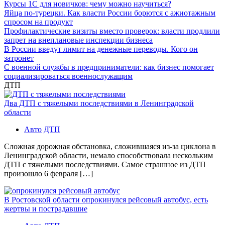
Курсы 1С для новичков: чему можно научиться?
Яйца по-турецки. Как власти России борются с ажиотажным
спросом на продукт
Профилактические визиты вместо проверок: власти продлили
запрет на внеплановые инспекции бизнеса
В России введут лимит на денежные переводы. Кого он
затронет
С военной службы в предприниматели: как бизнес помогает
социализироваться военнослужащим
ДТП
Два ДТП с тяжелыми последствиями в Ленинградской
области
Авто
ДТП
Сложная дорожная обстановка, сложившаяся из-за циклона в
Ленинградской области, немало способствовала нескольким
ДТП с тяжелыми последствиями. Самое страшное из ДТП
произошло 6 февраля […]
В Ростовской области опрокинулся рейсовый автобус, есть
жертвы и пострадавшие