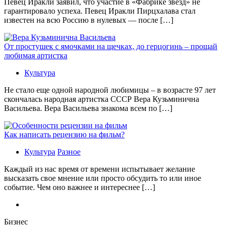
Певец Иракли заявил, что участие в «Фабрике звезд» не
гарантировало успеха. Певец Иракли Пирцхалава стал
известен на всю Россию в нулевых — после […]
От простушек с ямочками на щечках, до герцогинь – прощай
любимая артистка
Культура
Не стало еще одной народной любимицы – в возрасте 97 лет
скончалась народная артистка СССР Вера Кузьминична
Васильева. Вера Васильева знакома всем по […]
Как написать рецензию на фильм?
Культура
Разное
Каждый из нас время от времени испытывает желание
высказать свое мнение или просто обсудить то или иное
событие. Чем оно важнее и интереснее […]
Бизнес