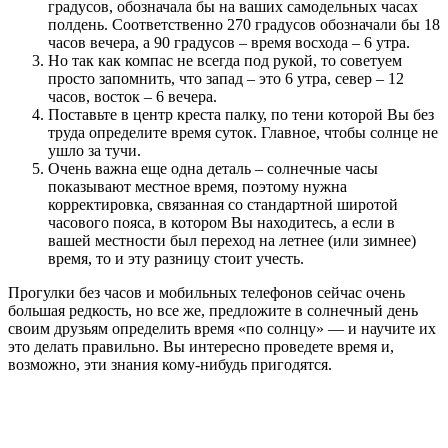
градусов, обозначала бы на ваших самодельных часах
полдень. Соответственно 270 градусов обозначали бы 18
часов вечера, а 90 градусов – время восхода – 6 утра.
Но так как компас не всегда под рукой, то советуем
просто запомнить, что запад – это 6 утра, север – 12
часов, восток – 6 вечера.
Поставьте в центр креста палку, по тени которой Вы без
труда определите время суток. Главное, чтобы солнце не
ушло за тучи.
Очень важна еще одна деталь – солнечные часы
показывают местное время, поэтому нужна
корректировка, связанная со стандартной широтой
часового пояса, в котором Вы находитесь, а если в
вашей местности был переход на летнее (или зимнее)
время, то и эту разницу стоит учесть.
Прогулки без часов и мобильных телефонов сейчас очень
большая редкость, но все же, предложите в солнечный день
своим друзьям определить время «по солнцу» — и научите их
это делать правильно. Вы интересно проведете время и,
возможно, эти знания кому-нибудь пригодятся.