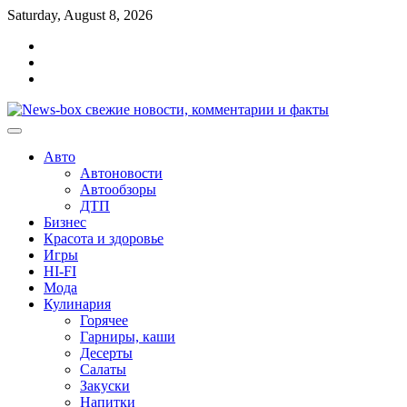
Перейти
Saturday, August 8, 2026
к
Главная
содержимому
Контакты
Карта
сайта
Авто
Автоновости
Автообзоры
ДТП
Бизнес
Красота и здоровье
Игры
HI-FI
Мода
Кулинария
Горячее
Гарниры, каши
Десерты
Салаты
Закуски
Напитки