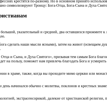
нфессиях крестятся по-разному. Но в основном принято использо
ешно символизируют Троицу: Бога-Отца, Бога-Сына и Духа Свято
ристианам
 большой, указательный и средний, два оставшихся прижмите к л
ую.
Бога сделать наши мысли ясными), затем на живот (освещаем душ
.
 Отца и Сына, и Духа Святого», призывая тем самым Бога благос
дет на пользу, поможет нам привлечь благодать Бога и усмирит
ии в храме, также, когда вы проходите мимо церкви или монаст
, и день начинался обычно с молитвы, поклонов и крестных знам
хологией, экстрасенсорикой, далекие от христианской религии,