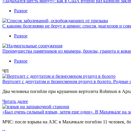
«Задыхался шесть минут»: как в США второй раз казнили закл
Разное
С какими болезнями не берут в армию: список диагнозов и сов
Разное
Преимущества памятников из мрамора, бронзы, гранита и кова
Разное
ЧП
Вертолет с депутатом и бизнесменом рухнул в болото. Родные 
Два человека погибли при крушении вертолета Robinson в Ар
Читать далее
«Был очень сильный взрыв, затем еще один». В Махачкале на з
МЧС: после взрыва на АЗС в Махачкале погибли 11 человек, б