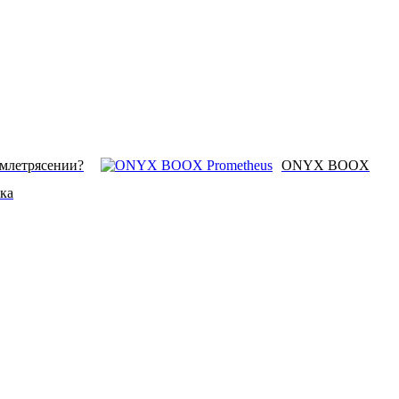
емлетрясении?
ONYX BOOX
ка