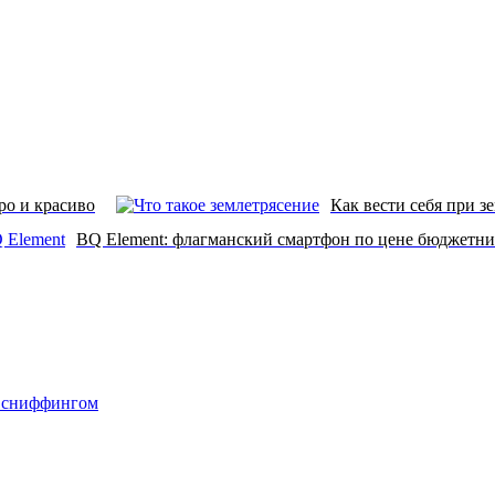
ро и красиво
Как вести себя при з
BQ Element: флагманский смартфон по цене бюджетни
о сниффингом