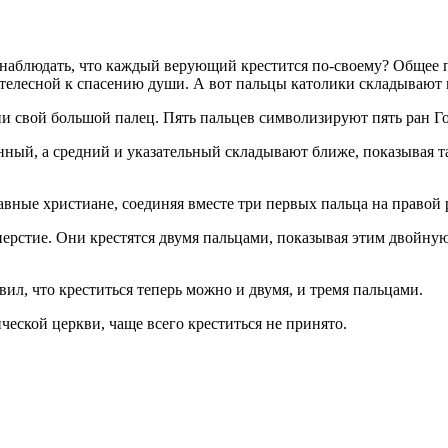
 наблюдать, что каждый верующий крестится по-своему? Общее п
телесной к спасению души. А вот пальцы католики складывают 
ни свой большой палец. Пять пальцев символизируют пять ран Го
ный, а средний и указательный складывают ближе, показывая т
вные христиане, соединяя вместе три первых пальца на правой 
перстие. Они крестятся двумя пальцами, показывая этим двойну
л, что креститься теперь можно и двумя, и тремя пальцами.
еской церкви, чаще всего креститься не принято.