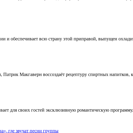
ии и обеспечивает всю страну этой приправой, выпущен охлади
, Патрик Макгаверн воссоздаёт рецептуру спиртных напитков, ко
ивает для своих гостей эксклюзивную романтическую программу.
», где звучат песни группы