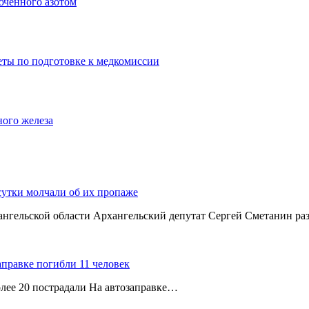
юченного азотом
еты по подготовке к медкомиссии
ного железа
сутки молчали об их пропаже
хангельской области Архангельский депутат Сергей Сметанин р
аправке погибли 11 человек
олее 20 пострадали На автозаправке…