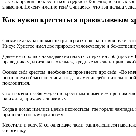
Так как правильно креститься в церкви? Конечно, в разных ко
знамения. Почему именно три? Считается, что три пальца усп
Как нужно креститься православным х
Сложите аккуратно вместе три первых пальца правой руки: это
Иисус Христос имел две природы: человеческую и божественн
Далее не торопясь накладываем пальцы сперва на лоб (просим 
праведникам, и отогнать «левые», вредные мысли и привычки)
Осеняя себя крестом, необходимо произнести про себя: «Во имя
почтением и благоговением, тогда знамение действительно пой
поклониться.
Стоит осенять себя медленно крестным знамением при нахожден
на иконы, приходя к знакомым.
Тогда в домах имелись целые иконостасы, где горели лампады
приносила пользу организму.
Крестили и воду. И сегодня даже люди, занимающиеся парапси
энергетику.