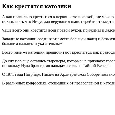
Как крестятся католики
А как правильно креститься в церкви католической, где можно
показывают, что Иисус дал верующим шанс перейти от смерти 
Чаще всего они крестятся всей правой рукой, прижимая к ладо
Западные католики соединяют вместе большой палец и безымян
большим пальцем и указательным.
Восточные же католики предпочитают креститься, как правосла
До сих пор еще остались староверы, которые не признают трое
поскольку Иуда брал тремя пальцами соль на Тайной Вечере.
С 1971 года Патриарх Пимен на Архиерейском Соборе постанови
В различных конфессиях, отошедших от православной и католич