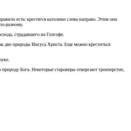
равило есть: крестятся католики слева направо. Этим они
по-разному.
спода, страдавшего на Голгофе.
ак две природы Иисуса Христа. Еще можно креститься
руке.
ю природу Бога. Некоторые староверы отвергают троеперстие,