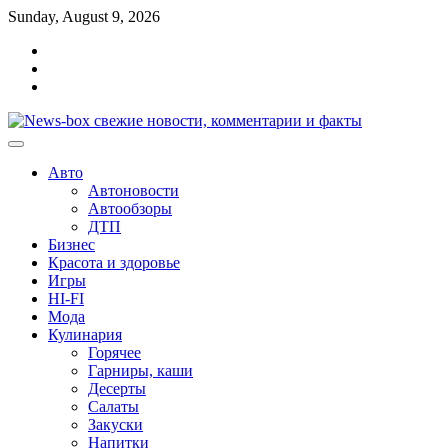
Перейти
Sunday, August 9, 2026
к
Главная
содержимому
Контакты
Карта
сайта
Авто
Автоновости
Автообзоры
ДТП
Бизнес
Красота и здоровье
Игры
HI-FI
Мода
Кулинария
Горячее
Гарниры, каши
Десерты
Салаты
Закуски
Напитки