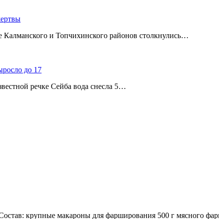
жертвы
ице Калманского и Топчихинского районов столкнулись…
ыросло до 17
звестной речке Сейба вода снесла 5…
остав: крупные макароны для фарширования 500 г мясного фар