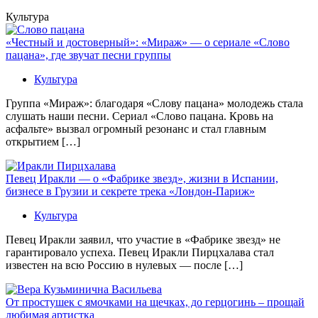
Культура
«Честный и достоверный»: «Мираж» — о сериале «Слово
пацана», где звучат песни группы
Культура
Группа «Мираж»: благодаря «Слову пацана» молодежь стала
слушать наши песни. Сериал «Слово пацана. Кровь на
асфальте» вызвал огромный резонанс и стал главным
открытием […]
Певец Иракли — о «Фабрике звезд», жизни в Испании,
бизнесе в Грузии и секрете трека «Лондон-Париж»
Культура
Певец Иракли заявил, что участие в «Фабрике звезд» не
гарантировало успеха. Певец Иракли Пирцхалава стал
известен на всю Россию в нулевых — после […]
От простушек с ямочками на щечках, до герцогинь – прощай
любимая артистка