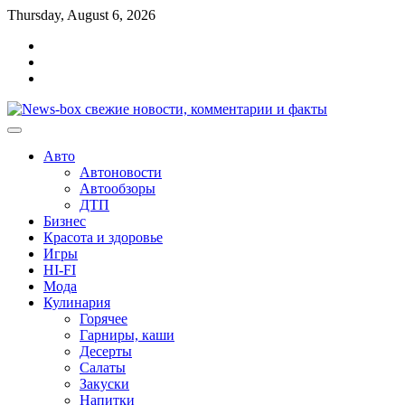
Перейти
Thursday, August 6, 2026
к
Главная
содержимому
Контакты
Карта
сайта
Авто
Автоновости
Автообзоры
ДТП
Бизнес
Красота и здоровье
Игры
HI-FI
Мода
Кулинария
Горячее
Гарниры, каши
Десерты
Салаты
Закуски
Напитки