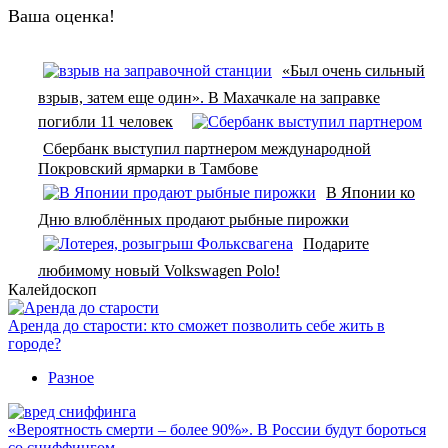
Ваша оценка!
«Был очень сильный
взрыв, затем еще один». В Махачкале на заправке
погибли 11 человек
Сбербанк выступил партнером международной
Покровский ярмарки в Тамбове
В Японии ко
Дню влюблённых продают рыбные пирожки
Подарите
любимому новый Volkswagen Polo!
Калейдоскоп
Аренда до старости: кто сможет позволить себе жить в
городе?
Разное
«Вероятность смерти – более 90%». В России будут бороться
со сниффингом