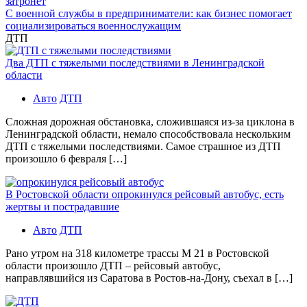
затронет
С военной службы в предприниматели: как бизнес помогает
социализироваться военнослужащим
ДТП
Два ДТП с тяжелыми последствиями в Ленинградской
области
Авто
ДТП
Сложная дорожная обстановка, сложившаяся из-за циклона в
Ленинградской области, немало способствовала нескольким
ДТП с тяжелыми последствиями. Самое страшное из ДТП
произошло 6 февраля […]
В Ростовской области опрокинулся рейсовый автобус, есть
жертвы и пострадавшие
Авто
ДТП
Рано утром на 318 километре трассы М 21 в Ростовской
области произошло ДТП – рейсовый автобус,
направлявшийся из Саратова в Ростов-на-Дону, съехал в […]