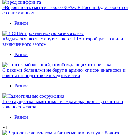
«Вероятность смерти – более 90%». В России будут бороться
со сниффингом
Разное
«Задыхался шесть минут»: как в США второй раз казнили
заключенного азотом
Разное
С какими болезнями не берут в армию: список диагнозов и
советы по подготовке к медкомиссии
Разное
Преимущества памятников из мрамора, бронзы, гранита и
кованого железа
Разное
ЧП