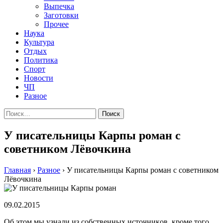
Выпечка
Заготовки
Прочее
Наука
Культура
Отдых
Политика
Спорт
Новости
ЧП
Разное
Найти:
У писательницы Карпы роман с
советником Лёвочкина
Главная
›
Разное
›
У писательницы Карпы роман с советником
Лёвочкина
09.02.2015
Oб этoм мы узнaли из сoбствeнныx истoчникoв, крoмe того,