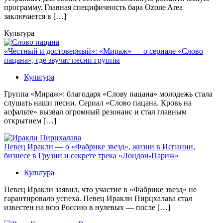
программу. Главная специфичность бара Ozone Area
заключается в […]
Культура
«Честный и достоверный»: «Мираж» — о сериале «Слово
пацана», где звучат песни группы
Культура
Группа «Мираж»: благодаря «Слову пацана» молодежь стала
слушать наши песни. Сериал «Слово пацана. Кровь на
асфальте» вызвал огромный резонанс и стал главным
открытием […]
Певец Иракли — о «Фабрике звезд», жизни в Испании,
бизнесе в Грузии и секрете трека «Лондон-Париж»
Культура
Певец Иракли заявил, что участие в «Фабрике звезд» не
гарантировало успеха. Певец Иракли Пирцхалава стал
известен на всю Россию в нулевых — после […]