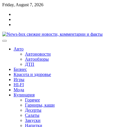
Перейти
Friday, August 7, 2026
к
Главная
содержимому
Контакты
Карта
сайта
Авто
Автоновости
Автообзоры
ДТП
Бизнес
Красота и здоровье
Игры
HI-FI
Мода
Кулинария
Горячее
Гарниры, каши
Десерты
Салаты
Закуски
Напитки