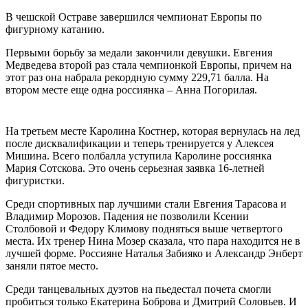
В чешской Остраве завершился чемпионат Европы по
фигурному катанию.
Первыми борьбу за медали закончили девушки. Евгения
Медведева второй раз стала чемпионкой Европы, причем на
этот раз она набрала рекордную сумму 229,71 балла. На
втором месте еще одна россиянка – Анна Погорилая.
На третьем месте Каролина Костнер, которая вернулась на лед
после дисквалификации и теперь тренируется у Алексея
Мишина. Всего полбалла уступила Каролине россиянка
Мария Сотскова. Это очень серьезная заявка 16-летней
фигуристки.
Среди спортивных пар лучшими стали Евгения Тарасова и
Владимир Морозов. Падения не позволили Ксении
Столбовой и Федору Климову подняться выше четвертого
места. Их тренер Нина Мозер сказала, что пара находится не в
лучшей форме. Россияне Наталья Забияко и Александр Энберт
заняли пятое место.
Среди танцевальных дуэтов на пьедестал почета смогли
пробиться только Екатерина Боброва и Дмитрий Соловьев. И