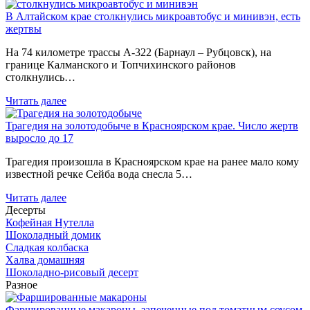
В Алтайском крае столкнулись микроавтобус и минивэн, есть
жертвы
На 74 километре трассы А-322 (Барнаул – Рубцовск), на
границе Калманского и Топчихинского районов
столкнулись…
Читать далее
Трагедия на золотодобыче в Красноярском крае. Число жертв
выросло до 17
Трагедия произошла в Красноярском крае на ранее мало кому
известной речке Сейба вода снесла 5…
Читать далее
Десерты
Кофейная Нутелла
Шоколадный домик
Сладкая колбаска
Халва домашняя
Шоколадно-рисовый десерт
Разное
Фаршированные макароны, запеченные под томатным соусом