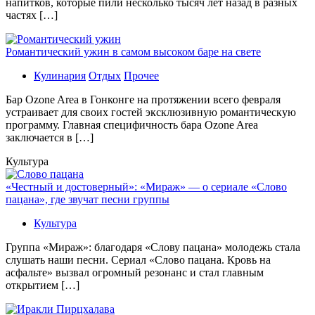
напитков, которые пили несколько тысяч лет назад в разных
частях […]
Романтический ужин в самом высоком баре на свете
Кулинария
Отдых
Прочее
Бaр Ozone Area в Гонконге на протяжении всего февраля
устраивает для своих гостей эксклюзивную романтическую
программу. Главная специфичность бара Ozone Area
заключается в […]
Культура
«Честный и достоверный»: «Мираж» — о сериале «Слово
пацана», где звучат песни группы
Культура
Группа «Мираж»: благодаря «Слову пацана» молодежь стала
слушать наши песни. Сериал «Слово пацана. Кровь на
асфальте» вызвал огромный резонанс и стал главным
открытием […]