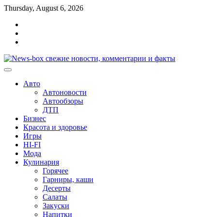
Перейти
Thursday, August 6, 2026
к
Главная
содержимому
Контакты
Карта
сайта
Авто
Автоновости
Автообзоры
ДТП
Бизнес
Красота и здоровье
Игры
HI-FI
Мода
Кулинария
Горячее
Гарниры, каши
Десерты
Салаты
Закуски
Напитки