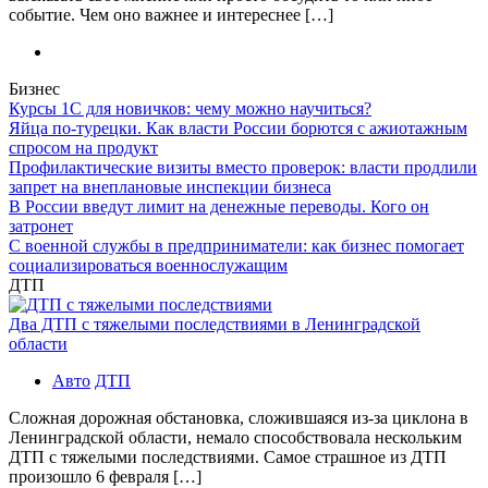
событие. Чем оно важнее и интереснее […]
Бизнес
Курсы 1С для новичков: чему можно научиться?
Яйца по-турецки. Как власти России борются с ажиотажным
спросом на продукт
Профилактические визиты вместо проверок: власти продлили
запрет на внеплановые инспекции бизнеса
В России введут лимит на денежные переводы. Кого он
затронет
С военной службы в предприниматели: как бизнес помогает
социализироваться военнослужащим
ДТП
Два ДТП с тяжелыми последствиями в Ленинградской
области
Авто
ДТП
Сложная дорожная обстановка, сложившаяся из-за циклона в
Ленинградской области, немало способствовала нескольким
ДТП с тяжелыми последствиями. Самое страшное из ДТП
произошло 6 февраля […]