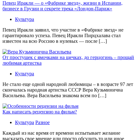
Певец Иракли — о «Фабрике звезд», жизни в Испании,
бизнесе в Грузии и секрете трека «Лондон-Париж»
Культура
Певец Иракли заявил, что участие в «Фабрике звезд» не
гарантировало успеха. Певец Иракли Пирцхалава стал
известен на всю Россию в нулевых — после […]
От простушек с ямочками на щечках, до герцогинь – прощай
любимая артистка
Культура
Не стало еще одной народной любимицы – в возрасте 97 лет
скончалась народная артистка СССР Вера Кузьминична
Васильева. Вера Васильева знакома всем по […]
Как написать рецензию на фильм?
Культура
Разное
Каждый из нас время от времени испытывает желание
высказать свое мнение или просто обсудить то или иное