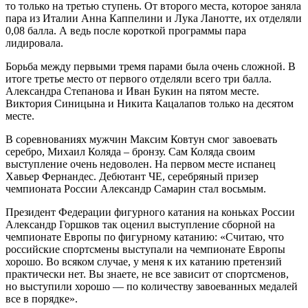
то только на третью ступень. От второго места, которое заняла
пара из Италии Анна Каппелини и Лука Ланотте, их отделяли
0,08 балла. А ведь после короткой программы пара
лидировала.
Борьба между первыми тремя парами была очень сложной. В
итоге третье место от первого отделяли всего три балла.
Александра Степанова и Иван Букин на пятом месте.
Виктория Синицына и Никита Кацалапов только на десятом
месте.
В соревнованиях мужчин Максим Ковтун смог завоевать
серебро, Михаил Коляда – бронзу. Сам Коляда своим
выступление очень недоволен. На первом месте испанец
Хавьер Фернандес. Дебютант ЧЕ, серебряный призер
чемпионата России Александр Самарин стал восьмым.
Президент Федерации фигурного катания на коньках России
Александр Горшков так оценил выступление сборной на
чемпионате Европы по фигурному катанию: «Считаю, что
российские спортсмены выступали на чемпионате Европы
хорошо. Во всяком случае, у меня к их катанию претензий
практически нет. Вы знаете, не все зависит от спортсменов,
но выступили хорошо — по количеству завоеванных медалей
все в порядке».