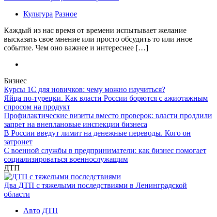
Культура
Разное
Каждый из нас время от времени испытывает желание
высказать свое мнение или просто обсудить то или иное
событие. Чем оно важнее и интереснее […]
Бизнес
Курсы 1С для новичков: чему можно научиться?
Яйца по-турецки. Как власти России борются с ажиотажным
спросом на продукт
Профилактические визиты вместо проверок: власти продлили
запрет на внеплановые инспекции бизнеса
В России введут лимит на денежные переводы. Кого он
затронет
С военной службы в предприниматели: как бизнес помогает
социализироваться военнослужащим
ДТП
Два ДТП с тяжелыми последствиями в Ленинградской
области
Авто
ДТП