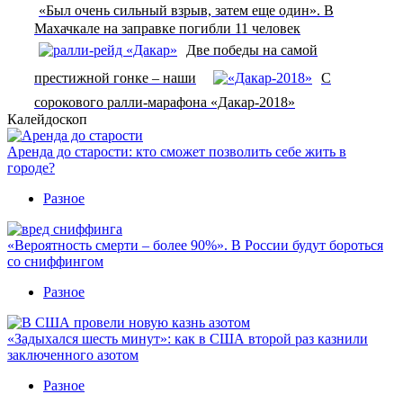
«Был очень сильный взрыв, затем еще один». В
Махачкале на заправке погибли 11 человек
Две победы на самой
престижной гонке – наши
С
сорокового ралли-марафона «Дакар-2018»
Калейдоскоп
Аренда до старости: кто сможет позволить себе жить в
городе?
Разное
«Вероятность смерти – более 90%». В России будут бороться
со сниффингом
Разное
«Задыхался шесть минут»: как в США второй раз казнили
заключенного азотом
Разное