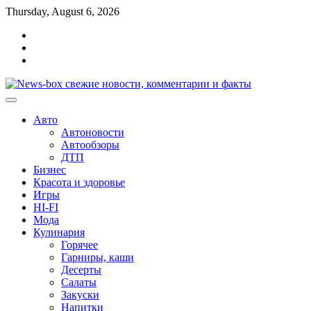
Перейти
Thursday, August 6, 2026
к
Главная
содержимому
Контакты
Карта
сайта
Авто
Автоновости
Автообзоры
ДТП
Бизнес
Красота и здоровье
Игры
HI-FI
Мода
Кулинария
Горячее
Гарниры, каши
Десерты
Салаты
Закуски
Напитки