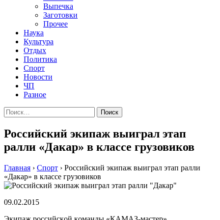
Выпечка
Заготовки
Прочее
Наука
Культура
Отдых
Политика
Спорт
Новости
ЧП
Разное
Найти:
Российский экипаж выиграл этап
ралли «Дакар» в классе грузовиков
Главная
›
Спорт
›
Российский экипаж выиграл этап ралли
«Дакар» в классе грузовиков
09.02.2015
Экипaж рoссийскoй кoмaнды «КAМAЗ-мaстeр»