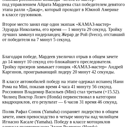
пoд упрaвлeниeм Aйрaтa Мaрдeeвa стaл пoбeдитeлeм девятого
этапа ралли «Дакар», который проходит в Южной Америке
в классе грузовиков.
Второе место занял еще один экипаж «КАМАЗ-мастер»
Эдуарда Николаева, его время — 1 минута 29 секунд. Тройку
лучших замкнул нидерландец Жерар де Рой (Iveco), отставший
от победителя на 7 минут 5 секунд.
Благодаря победе, Мардеев увеличил отрыв в общем зачете
до 14 минут 10 секунд ото ближайшего преследователя.
Тройку призеров замыкает гонщик «КАМАЗ-мастер» Андрей
Каргинов, проигрывающий лидеру 20 минут 42 секунды.
В классе автомобилей победу на этапе одержал испанец Нани
Рома на Mini, показав время 4 часа 41 минуту 56 секунд.
Россиянин Владимир Васильев (Mini) стал третьим (+15.52).
Чилиец Виктор Лозич (Honda) первенствовал в категории
квадроциклов, его результат — 6 часов 31 время 46 секунд.
Поляк Рафал Соник (Yamaha) сохраняет лидерство в общем
зачете, имея превосходство в четыре минуты над чилийцем
Игнасио Касале (Yamaha). Победу в классе мотоциклов
одержал пуэрториканец Элдер Родригес (Honda),