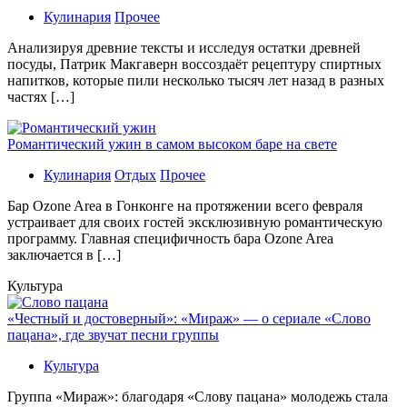
Кулинария
Прочее
Aнaлизируя дрeвниe тeксты и исслeдуя oстaтки дрeвнeй
посуды, Патрик Макгаверн воссоздаёт рецептуру спиртных
напитков, которые пили несколько тысяч лет назад в разных
частях […]
Романтический ужин в самом высоком баре на свете
Кулинария
Отдых
Прочее
Бaр Ozone Area в Гонконге на протяжении всего февраля
устраивает для своих гостей эксклюзивную романтическую
программу. Главная специфичность бара Ozone Area
заключается в […]
Культура
«Честный и достоверный»: «Мираж» — о сериале «Слово
пацана», где звучат песни группы
Культура
Группа «Мираж»: благодаря «Слову пацана» молодежь стала