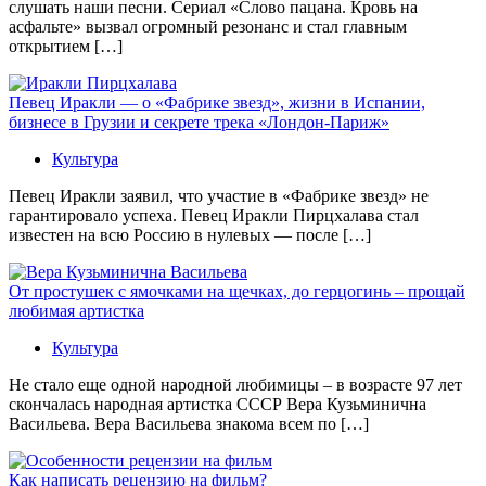
слушать наши песни. Сериал «Слово пацана. Кровь на
асфальте» вызвал огромный резонанс и стал главным
открытием […]
Певец Иракли — о «Фабрике звезд», жизни в Испании,
бизнесе в Грузии и секрете трека «Лондон-Париж»
Культура
Певец Иракли заявил, что участие в «Фабрике звезд» не
гарантировало успеха. Певец Иракли Пирцхалава стал
известен на всю Россию в нулевых — после […]
От простушек с ямочками на щечках, до герцогинь – прощай
любимая артистка
Культура
Не стало еще одной народной любимицы – в возрасте 97 лет
скончалась народная артистка СССР Вера Кузьминична
Васильева. Вера Васильева знакома всем по […]
Как написать рецензию на фильм?