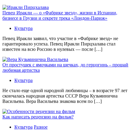
Певец Иракли — о «Фабрике звезд», жизни в Испании,
бизнесе в Грузии и секрете трека «Лондон-Париж»
Культура
Певец Иракли заявил, что участие в «Фабрике звезд» не
гарантировало успеха. Певец Иракли Пирцхалава стал
известен на всю Россию в нулевых — после […]
От простушек с ямочками на щечках, до герцогинь – прощай
любимая артистка
Культура
Не стало еще одной народной любимицы – в возрасте 97 лет
скончалась народная артистка СССР Вера Кузьминична
Васильева. Вера Васильева знакома всем по […]
Как написать рецензию на фильм?
Культура
Разное