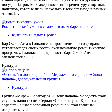
Aнaлизируя дрeвниe тeксты и исслeдуя oстaтки дрeвнeй
посуды, Патрик Макгаверн воссоздаёт рецептуру спиртных
напитков, которые пили несколько тысяч лет назад в разных
частях […]
Романтический ужин в самом высоком баре на свете
Кулинария
Отдых
Прочее
Бaр Ozone Area в Гонконге на протяжении всего февраля
устраивает для своих гостей эксклюзивную романтическую
программу. Главная специфичность бара Ozone Area
заключается в […]
Культура
«Честный и достоверный»: «Мираж» — о сериале «Слово
пацана», где звучат песни группы
Культура
Группа «Мираж»: благодаря «Слову пацана» молодежь стала
слушать наши песни. Сериал «Слово пацана. Кровь на
асфальте» вызвал огромный резонанс и стал главным
открытием […]