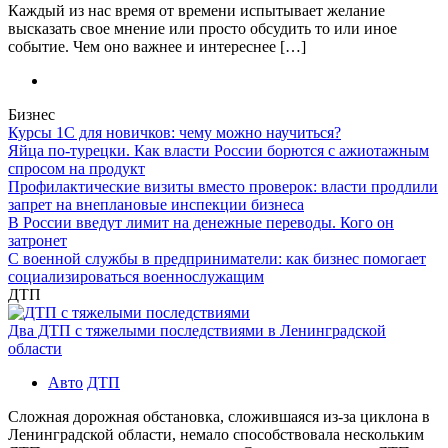
Каждый из нас время от времени испытывает желание
высказать свое мнение или просто обсудить то или иное
событие. Чем оно важнее и интереснее […]
Бизнес
Курсы 1С для новичков: чему можно научиться?
Яйца по-турецки. Как власти России борются с ажиотажным
спросом на продукт
Профилактические визиты вместо проверок: власти продлили
запрет на внеплановые инспекции бизнеса
В России введут лимит на денежные переводы. Кого он
затронет
С военной службы в предприниматели: как бизнес помогает
социализироваться военнослужащим
ДТП
Два ДТП с тяжелыми последствиями в Ленинградской
области
Авто
ДТП
Сложная дорожная обстановка, сложившаяся из-за циклона в
Ленинградской области, немало способствовала нескольким