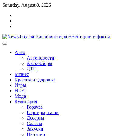
Перейти
Saturday, August 8, 2026
к
Главная
содержимому
Контакты
Карта
сайта
Авто
Автоновости
Автообзоры
ДТП
Бизнес
Красота и здоровье
Игры
HI-FI
Мода
Кулинария
Горячее
Гарниры, каши
Десерты
Салаты
Закуски
Напитки