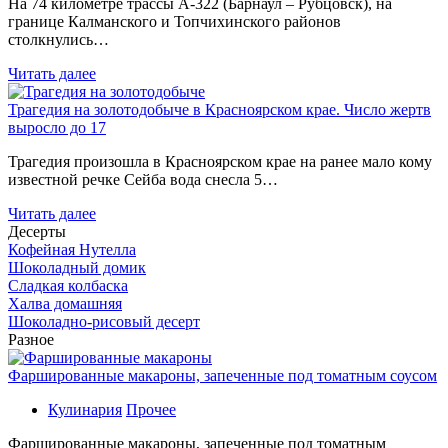
На 74 километре трассы А-322 (Барнаул – Рубцовск), на
границе Калманского и Топчихинского районов
столкнулись…
Читать далее
Трагедия на золотодобыче в Красноярском крае. Число жертв
выросло до 17
Трагедия произошла в Красноярском крае на ранее мало кому
известной речке Сейба вода снесла 5…
Читать далее
Десерты
Кофейная Нутелла
Шоколадный домик
Сладкая колбаска
Халва домашняя
Шоколадно-рисовый десерт
Разное
Фаршированные макароны, запеченные под томатным соусом
Кулинария
Прочее
Фаршированные макароны, запеченные под томатным