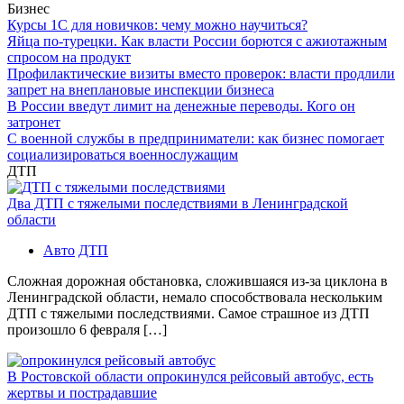
Бизнес
Курсы 1С для новичков: чему можно научиться?
Яйца по-турецки. Как власти России борются с ажиотажным
спросом на продукт
Профилактические визиты вместо проверок: власти продлили
запрет на внеплановые инспекции бизнеса
В России введут лимит на денежные переводы. Кого он
затронет
С военной службы в предприниматели: как бизнес помогает
социализироваться военнослужащим
ДТП
Два ДТП с тяжелыми последствиями в Ленинградской
области
Авто
ДТП
Сложная дорожная обстановка, сложившаяся из-за циклона в
Ленинградской области, немало способствовала нескольким
ДТП с тяжелыми последствиями. Самое страшное из ДТП
произошло 6 февраля […]
В Ростовской области опрокинулся рейсовый автобус, есть
жертвы и пострадавшие