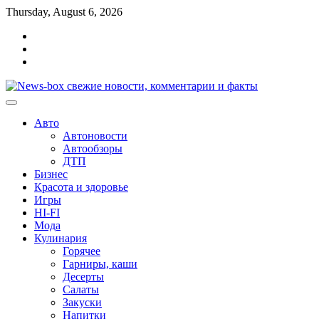
Перейти
Thursday, August 6, 2026
к
Главная
содержимому
Контакты
Карта
сайта
Авто
Автоновости
Автообзоры
ДТП
Бизнес
Красота и здоровье
Игры
HI-FI
Мода
Кулинария
Горячее
Гарниры, каши
Десерты
Салаты
Закуски
Напитки