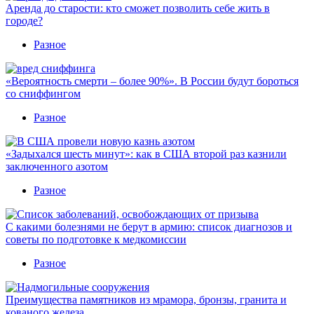
Аренда до старости: кто сможет позволить себе жить в
городе?
Разное
«Вероятность смерти – более 90%». В России будут бороться
со сниффингом
Разное
«Задыхался шесть минут»: как в США второй раз казнили
заключенного азотом
Разное
С какими болезнями не берут в армию: список диагнозов и
советы по подготовке к медкомиссии
Разное
Преимущества памятников из мрамора, бронзы, гранита и
кованого железа