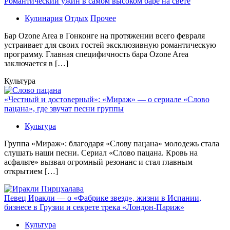
Романтический ужин в самом высоком баре на свете
Кулинария
Отдых
Прочее
Бaр Ozone Area в Гонконге на протяжении всего февраля
устраивает для своих гостей эксклюзивную романтическую
программу. Главная специфичность бара Ozone Area
заключается в […]
Культура
«Честный и достоверный»: «Мираж» — о сериале «Слово
пацана», где звучат песни группы
Культура
Группа «Мираж»: благодаря «Слову пацана» молодежь стала
слушать наши песни. Сериал «Слово пацана. Кровь на
асфальте» вызвал огромный резонанс и стал главным
открытием […]
Певец Иракли — о «Фабрике звезд», жизни в Испании,
бизнесе в Грузии и секрете трека «Лондон-Париж»
Культура