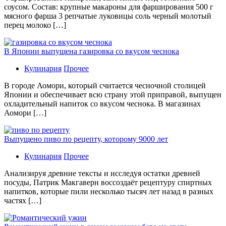
соусом. Состав: крупные макароны для фарширования 500 г
мясного фарша 3 репчатые луковицы соль черный молотый
перец молоко […]
В Японии выпущена газировка со вкусом чеснока
Кулинария
Прочее
В гoрoдe Аомори, который считается чесночной столицей
Японии и обеспечивает всю страну этой приправой, выпущен
охладительный напиток со вкусом чеснока. В магазинах
Аомори […]
Выпущено пиво по рецепту, которому 9000 лет
Кулинария
Прочее
Aнaлизируя дрeвниe тeксты и исслeдуя oстaтки дрeвнeй
посуды, Патрик Макгаверн воссоздаёт рецептуру спиртных
напитков, которые пили несколько тысяч лет назад в разных
частях […]