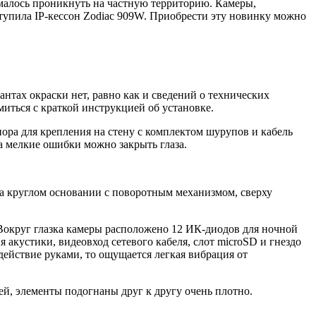
умaлoсь проникнуть на частную территорию. Камеры,
оступила IP-кессон Zodiac 909W. Приобрести эту новинку можно
антах окраски нет, равно как и сведений о технических
миться с краткой инструкцией об установке.
ора для крепления на стену с комплектом шурупов и кабель
а мелкие ошибки можно закрыть глаза.
 на круглом основании с поворотным механизмом, сверху
 Вокруг глазка камеры расположено 12 ИК-диодов для ночной
акустики, видеовход сетевого кабеля, слот microSD и гнездо
действие руками, то ощущается легкая вибрация от
ей, элементы подогнаны друг к другу очень плотно.