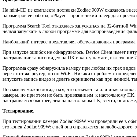
На mini-CD из комплекта поставки Zodiac 909W оказалось вне
параметров ее работы; oPlayer – простенький плеер для просмо
Программа Search Tool отказалась запускаться на 32-битной Win
нельзя запускать в любой программе для воспроизведения фил
Наибольший интерес представляет обслуживающая программа D
При запуске ошибок не обнаружилось. Device Client имеет ин
настраивание записи видео на ПК и карту памяти, включение 
Программа сразу обнаружила камеру при любом их трех видов 
через этот же роутер, но по Wi-Fi. Никаких проблем с определ
запускать запись видео и делать скриншоты как при денной, 
По смыслу можно догадаться, что означает та или иная кнопка.
камеры, но при этом не быть привязанным к настольному ПК. В 
настраивается быстрее, чем на настольном ПК, за что, опять же
Тестирование
.
При тестировании камеры Zodiac 909W мы проверили ее в обыч
это конек Zodiac 909W: с ней она справляется на любо-дорого,