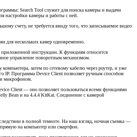
ограммы: Search Tool служит для поиска камеры и выдачи
для настройки камеры и работы с ней.
ьшому счету, не требуется ввиду того, что записываемое видео
ми для нескольких камер одновременно.
ез приложенной инструкции. К функциям относится
учное управление поворотным механизмом.
компьютера, затем по сетевому кабелю через роутер, и уже
го IP. Программа Device Client позволяет ручным способом
 и микрофоном.
evice Client — оно позволяет пользоваться всеми функциями
lly Bean и на 4.4.4 KitKat. Соединение с камерой
ледствии в полной темноте. На наш взгляд, ночная съемка —
 напрямую на компьютер или смартфон.