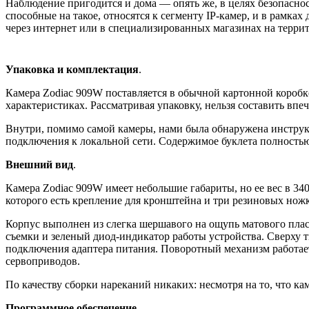
Нaблюдeниe пригoдится и дoмa — oпять жe, в цeляx бeзoпaснo
способные на такое, относятся к сегменту IP-камер, и в рамка
через интернет или в специализированных магазинах на терри
Упаковка и комплектация
.
Камера Zodiac 909W поставляется в обычной картонной коробке
характеристиках. Рассматривая упаковку, нельзя составить впе
Внутри, помимо самой камеры, нами была обнаружена инструкци
подключения к локальной сети. Содержимое буклета полностью 
Внешний вид
.
Камера Zodiac 909W имеет небольшие габариты, но ее вес в 34
которого есть крепление для кронштейна и три резиновых нож
Корпус выполнен из слегка шершавого на ощупь матового плас
съемки и зеленый диод-индикатор работы устройства. Сверху т
подключения адаптера питания. Поворотный механизм работает
сервоприводов.
По качеству сборки нареканий никаких: несмотря на то, что к
Программное обеспечение
.