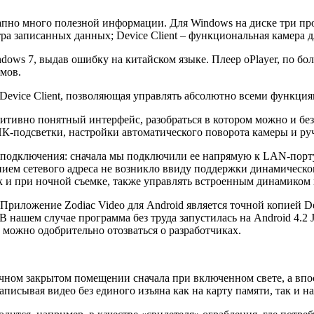
запно много полезной информации. Для Windows на диске три пр
тра записанных данных; Device Client – функциональная камера 
dows 7, выдав ошибку на китайском языке. Плеер oPlayer, по бол
ьмов.
evice Client, позволяющая управлять абсолютно всеми функция
туитивно понятный интерфейс, разобраться в котором можно и б
ИК-подсветки, настройки автоматического поворота камеры и р
подключения: сначала мы подключили ее напрямую к LAN-порту 
ением сетевого адреса не возникло ввиду поддержки динамическо
так и при ночной съемке, также управлять встроенным динамиком
 Приложение Zodiac Video для Android является точной копией D
нашем случае программа без труда запустилась на Android 4.2 Je
, можно одобрительно отозваться о разработчиках.
ном закрытом помещении сначала при включенном свете, а впос
 записывая видео без единого изъяна как на карту памяти, так и