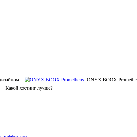
 дизайном
ONYX BOOX Prometheus
Какой хостинг лучше?
о сниффингом