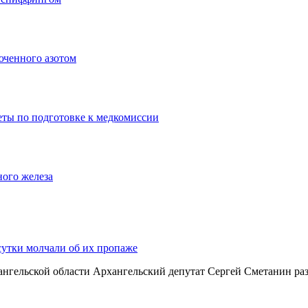
юченного азотом
еты по подготовке к медкомиссии
ного железа
сутки молчали об их пропаже
хангельской области Архангельский депутат Сергей Сметанин р