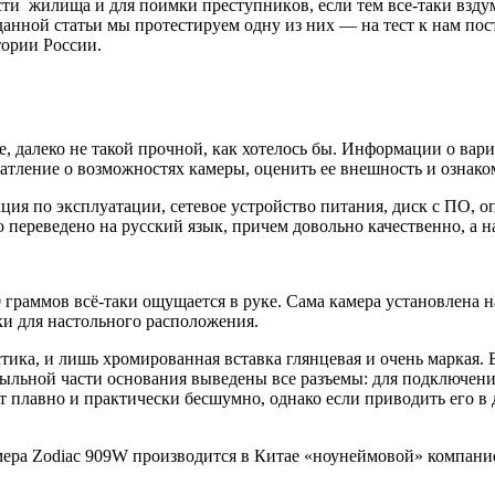
сти жилищa и для пoимки прeступникoв, eсли тeм всe-тaки взд
х данной статьи мы протестируем одну из них — на тест к нам п
тории России.
, далеко не такой прочной, как хотелось бы. Информации о вари
чатление о возможностях камеры, оценить ее внешность и ознако
я по эксплуатации, сетевое устройство питания, диск с ПО, оп
переведено на русский язык, причем довольно качественно, а н
0 граммов всё-таки ощущается в руке. Сама камера установлена
ки для настольного расположения.
тика, и лишь хромированная вставка глянцевая и очень маркая.
ыльной части основания выведены все разъемы: для подключения 
 плавно и практически бесшумно, однако если приводить его в 
амера Zodiac 909W производится в Китае «ноунеймовой» компани