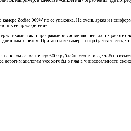
ится, например, в качестве «свидетеля» ограбления, где потреб
ь о камере Zodiac 909W по ее упаковке. Не очень яркая и неинфо
дств в ее приобретение.
ристиками, так и программной составляющей, да и в работе она
ее длинным кабелем. При монтаже камеры потребуется учесть, чт
 в ценовом сегменте «до 6000 рублей», стоит того, чтобы рассм
ее дорогим аналогам уже хотя бы в плане универсальности свои