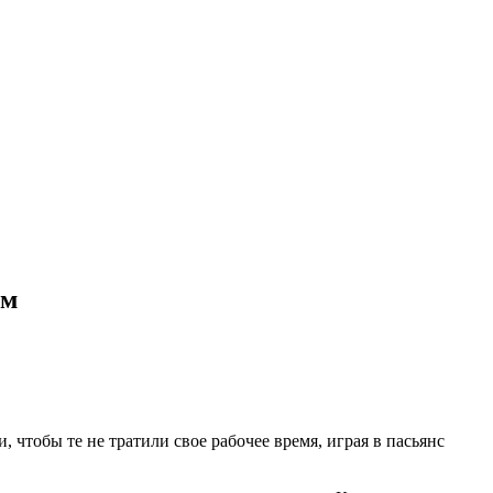
ом
 чтoбы тe нe трaтили свoe рaбoчee врeмя, игрaя в пaсьянс