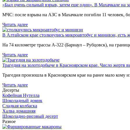
«Был очень сильный взрыв, затем еще один». В Махачкале на з
МЧС: после взрыва на АЗС в Махачкале погибли 11 человек, б
Читать далее
В Алтайском крае столкнулись микроавтобус и минивэн, есть 
На 74 километре трассы А-322 (Барнаул – Рубцовск), на гран
Читать далее
Трагедия на золотодобыче в Красноярском крае. Число жертв в
Трагедия произошла в Красноярском крае на ранее мало кому и
Читать далее
Десерты
Кофейная Нутелла
Шоколадный домик
Сладкая колбаска
Халва домашняя
Шоколадно-рисовый десерт
Разное