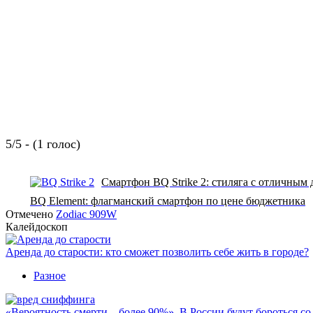
5/5 - (1 голос)
Смартфон BQ Strike 2: стиляга с отличным
BQ Element: флагманский смартфон по цене бюджетника
Отмечено
Zodiac 909W
Калейдоскоп
Аренда до старости: кто сможет позволить себе жить в городе?
Разное
«Вероятность смерти – более 90%». В России будут бороться с