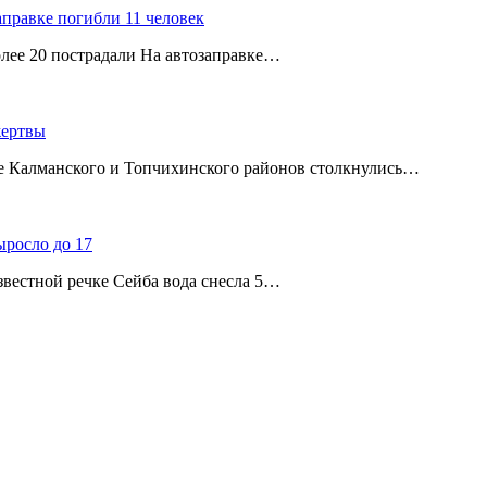
аправке погибли 11 человек
олее 20 пострадали На автозаправке…
жертвы
ице Калманского и Топчихинского районов столкнулись…
ыросло до 17
звестной речке Сейба вода снесла 5…