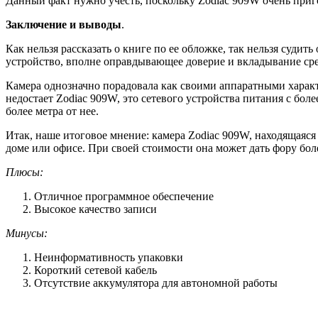
Данный факт нужно учесть, поскольку Zodiac 909W очень пригод
Заключение и выводы
.
Как нельзя рассказать о книге по ее обложке, так нельзя судит
устройство, вполне оправдывающее доверие и вкладывание сре
Камера однозначно порадовала как своими аппаратными характе
недостает Zodiac 909W, это сетевого устройства питания с бол
более метра от нее.
Итак, наше итоговое мнение: камера Zodiac 909W, находящаяся
доме или офисе. При своей стоимости она может дать фору бол
Плюсы:
Отличное программное обеспечение
Высокое качество записи
Минусы:
Неинформативность упаковки
Короткий сетевой кабель
Отсутствие аккумулятора для автономной работы