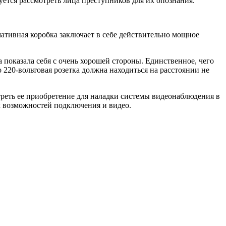
уется рассмотреть лица преступников для их опознания.
рмативная коробка заключает в себе действительно мощное
 показала себя с очень хорошей стороны. Единственное, чего
о 220-вольтовая розетка должна находиться на расстоянии не
отреть ее приобретение для наладки системы видеонаблюдения в
х возможностей подключения и видео.