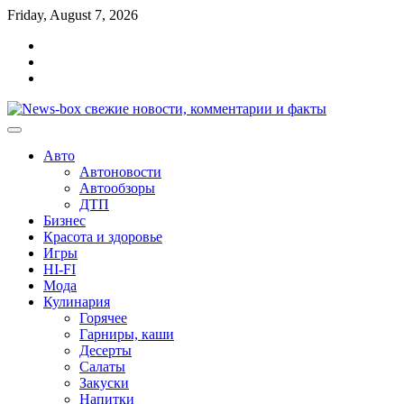
Перейти
Friday, August 7, 2026
к
Главная
содержимому
Контакты
Карта
сайта
Авто
Автоновости
Автообзоры
ДТП
Бизнес
Красота и здоровье
Игры
HI-FI
Мода
Кулинария
Горячее
Гарниры, каши
Десерты
Салаты
Закуски
Напитки