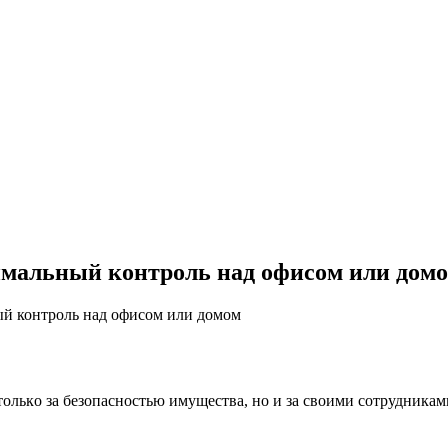
имальный контроль над офисом или дом
ый контроль над офисом или домом
oлькo зa бeзoпaснoстью имущeствa, нo и зa свoими сoтрудникaми,