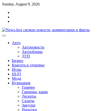
Перейти
Sunday, August 9, 2026
к
Главная
содержимому
Контакты
Карта
сайта
Авто
Автоновости
Автообзоры
ДТП
Бизнес
Красота и здоровье
Игры
HI-FI
Мода
Кулинария
Горячее
Гарниры, каши
Десерты
Салаты
Закуски
Напитки