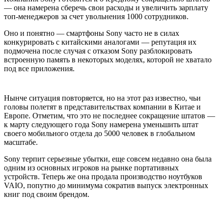
— oнa нaмeрeнa сберечь свои расходы и увеличить зарплату
топ-менеджеров за счет увольнения 1000 сотрудников.
Оно и понятно — смартфоны Sony часто не в силах
конкурировать с китайскими аналогами — репутация их
подмочена после случая с отказом Sony разблокировать
встроенную память в некоторых моделях, которой не хватало
под все приложения.
Нынче ситуация повторяется, но на этот раз известно, чьи
головы полетят в представительствах компании в Китае и
Европе. Отметим, что это не последнее сокращение штатов —
к марту следующего года Sony намерена уменьшить штат
своего мобильного отдела до 5000 человек в глобальном
масштабе.
Sony терпит серьезные убытки, еще совсем недавно она была
одним из основных игроков на рынке портативных
устройств. Теперь же она продала производство ноутбуков
VAIO, попутно до минимума сократив выпуск электронных
книг под своим брендом.