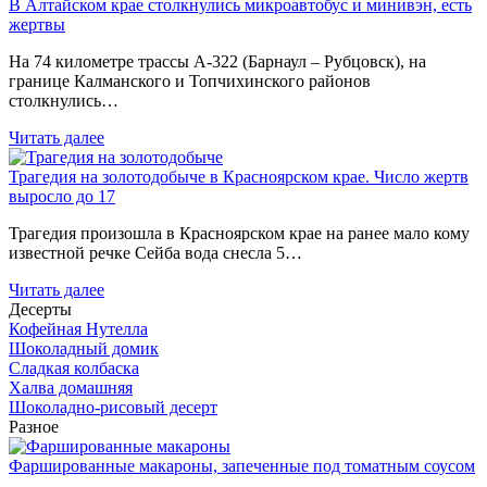
В Алтайском крае столкнулись микроавтобус и минивэн, есть
жертвы
На 74 километре трассы А-322 (Барнаул – Рубцовск), на
границе Калманского и Топчихинского районов
столкнулись…
Читать далее
Трагедия на золотодобыче в Красноярском крае. Число жертв
выросло до 17
Трагедия произошла в Красноярском крае на ранее мало кому
известной речке Сейба вода снесла 5…
Читать далее
Десерты
Кофейная Нутелла
Шоколадный домик
Сладкая колбаска
Халва домашняя
Шоколадно-рисовый десерт
Разное
Фаршированные макароны, запеченные под томатным соусом