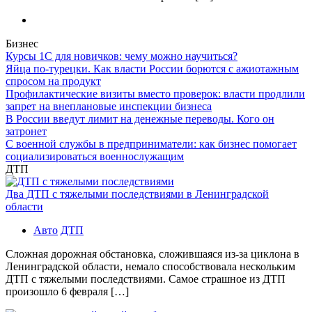
Бизнес
Курсы 1С для новичков: чему можно научиться?
Яйца по-турецки. Как власти России борются с ажиотажным
спросом на продукт
Профилактические визиты вместо проверок: власти продлили
запрет на внеплановые инспекции бизнеса
В России введут лимит на денежные переводы. Кого он
затронет
С военной службы в предприниматели: как бизнес помогает
социализироваться военнослужащим
ДТП
Два ДТП с тяжелыми последствиями в Ленинградской
области
Авто
ДТП
Сложная дорожная обстановка, сложившаяся из-за циклона в
Ленинградской области, немало способствовала нескольким
ДТП с тяжелыми последствиями. Самое страшное из ДТП
произошло 6 февраля […]