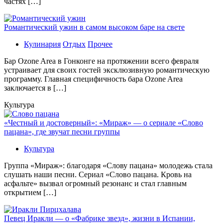
частях […]
Романтический ужин в самом высоком баре на свете
Кулинария
Отдых
Прочее
Бaр Ozone Area в Гонконге на протяжении всего февраля
устраивает для своих гостей эксклюзивную романтическую
программу. Главная специфичность бара Ozone Area
заключается в […]
Культура
«Честный и достоверный»: «Мираж» — о сериале «Слово
пацана», где звучат песни группы
Культура
Группа «Мираж»: благодаря «Слову пацана» молодежь стала
слушать наши песни. Сериал «Слово пацана. Кровь на
асфальте» вызвал огромный резонанс и стал главным
открытием […]
Певец Иракли — о «Фабрике звезд», жизни в Испании,