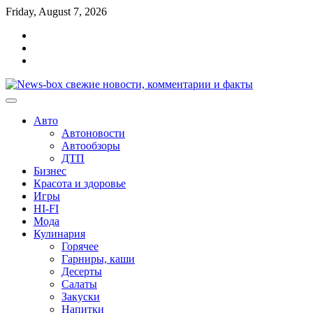
Перейти
Friday, August 7, 2026
к
Главная
содержимому
Контакты
Карта
сайта
Авто
Автоновости
Автообзоры
ДТП
Бизнес
Красота и здоровье
Игры
HI-FI
Мода
Кулинария
Горячее
Гарниры, каши
Десерты
Салаты
Закуски
Напитки