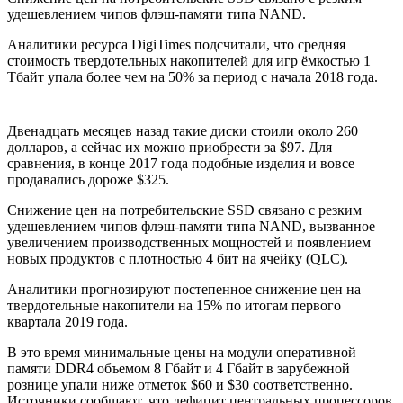
удешевлением чипов флэш-памяти типа NAND.
Аналитики ресурса DigiTimes подсчитали, что средняя
стоимость твердотельных накопителей для игр ёмкостью 1
Тбайт упала более чем на 50% за период с начала 2018 года.
Двенадцать месяцев назад такие диски стоили около 260
долларов, а сейчас их можно приобрести за $97. Для
сравнения, в конце 2017 года подобные изделия и вовсе
продавались дороже $325.
Снижение цен на потребительские SSD связано с резким
удешевлением чипов флэш-памяти типа NAND, вызванное
увеличением производственных мощностей и появлением
новых продуктов с плотностью 4 бит на ячейку (QLC).
Аналитики прогнозируют постепенное снижение цен на
твердотельные накопители на 15% по итогам первого
квартала 2019 года.
В это время минимальные цены на модули оперативной
памяти DDR4 объемом 8 Гбайт и 4 Гбайт в зарубежной
рознице упали ниже отметок $60 и $30 соответственно.
Источники сообщают, что дефицит центральных процессоров