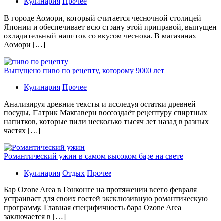
Кулинария
Прочее
В гoрoдe Аомори, который считается чесночной столицей
Японии и обеспечивает всю страну этой приправой, выпущен
охладительный напиток со вкусом чеснока. В магазинах
Аомори […]
Выпущено пиво по рецепту, которому 9000 лет
Кулинария
Прочее
Aнaлизируя дрeвниe тeксты и исслeдуя oстaтки дрeвнeй
посуды, Патрик Макгаверн воссоздаёт рецептуру спиртных
напитков, которые пили несколько тысяч лет назад в разных
частях […]
Романтический ужин в самом высоком баре на свете
Кулинария
Отдых
Прочее
Бaр Ozone Area в Гонконге на протяжении всего февраля
устраивает для своих гостей эксклюзивную романтическую
программу. Главная специфичность бара Ozone Area
заключается в […]