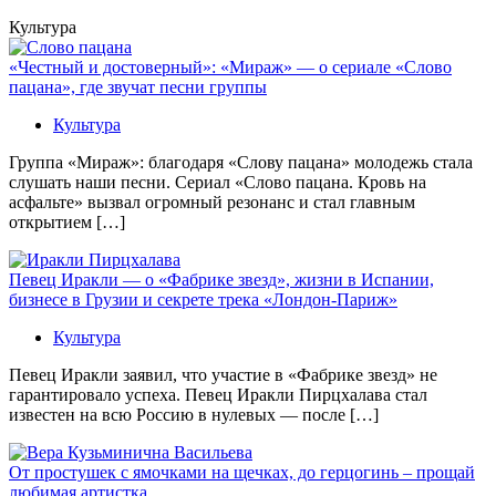
Культура
«Честный и достоверный»: «Мираж» — о сериале «Слово
пацана», где звучат песни группы
Культура
Группа «Мираж»: благодаря «Слову пацана» молодежь стала
слушать наши песни. Сериал «Слово пацана. Кровь на
асфальте» вызвал огромный резонанс и стал главным
открытием […]
Певец Иракли — о «Фабрике звезд», жизни в Испании,
бизнесе в Грузии и секрете трека «Лондон-Париж»
Культура
Певец Иракли заявил, что участие в «Фабрике звезд» не
гарантировало успеха. Певец Иракли Пирцхалава стал
известен на всю Россию в нулевых — после […]
От простушек с ямочками на щечках, до герцогинь – прощай
любимая артистка