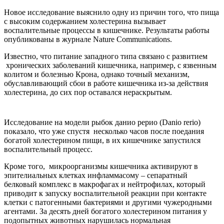
Новое исследование выяснило одну из причин того, что пища
с высоким содержанием холестерина вызывает
воспалительные процессы в кишечнике. Результаты работы
опубликованы в журнале Nature Communications.
Известно, что питание западного типа связано с развитием
хронических заболеваний кишечника, например, с язвенным
колитом и болезнью Крона, однако точный механизм,
обуславливающий сбои в работе кишечника из-за действия
холестерина, до сих пор оставался нераскрытым.
Исследование на модели рыбок данио рерио (Danio rerio)
показало, что уже спустя несколько часов после поедания
богатой холестерином пищи, в их кишечнике запустился
воспалительный процесс.
Кроме того, микроорганизмы кишечника активируют в
эпителиальных клетках инфламмасому – сепаратный
белковый комплекс в макрофагах и нейтрофилах, который
приводит к запуску воспалительной реакции при контакте
клетки с патогенными бактериями и другими чужеродными
агентами. За десять дней богатого холестерином питания у
подопытных животных нарушилась нормальная