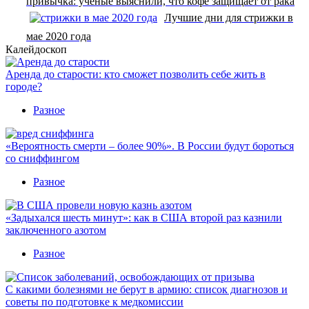
привычка: ученые выяснили, что кофе защищает от рака
Лучшие дни для стрижки в
мае 2020 года
Калейдоскоп
Аренда до старости: кто сможет позволить себе жить в
городе?
Разное
«Вероятность смерти – более 90%». В России будут бороться
со сниффингом
Разное
«Задыхался шесть минут»: как в США второй раз казнили
заключенного азотом
Разное
С какими болезнями не берут в армию: список диагнозов и
советы по подготовке к медкомиссии