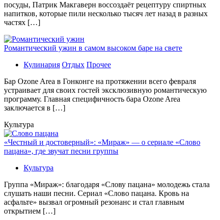
посуды, Патрик Макгаверн воссоздаёт рецептуру спиртных
напитков, которые пили несколько тысяч лет назад в разных
частях […]
Романтический ужин в самом высоком баре на свете
Кулинария
Отдых
Прочее
Бaр Ozone Area в Гонконге на протяжении всего февраля
устраивает для своих гостей эксклюзивную романтическую
программу. Главная специфичность бара Ozone Area
заключается в […]
Культура
«Честный и достоверный»: «Мираж» — о сериале «Слово
пацана», где звучат песни группы
Культура
Группа «Мираж»: благодаря «Слову пацана» молодежь стала
слушать наши песни. Сериал «Слово пацана. Кровь на
асфальте» вызвал огромный резонанс и стал главным
открытием […]