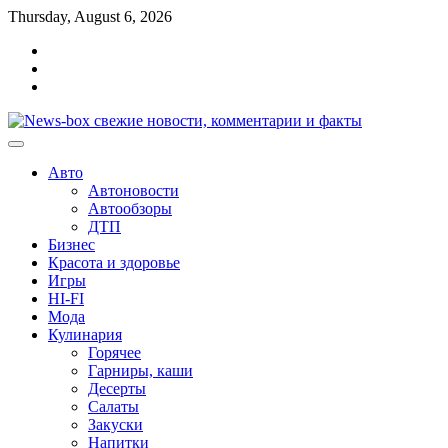
Перейти
Thursday, August 6, 2026
к
Главная
содержимому
Контакты
Карта
сайта
Авто
Автоновости
Автообзоры
ДТП
Бизнес
Красота и здоровье
Игры
HI-FI
Мода
Кулинария
Горячее
Гарниры, каши
Десерты
Салаты
Закуски
Напитки