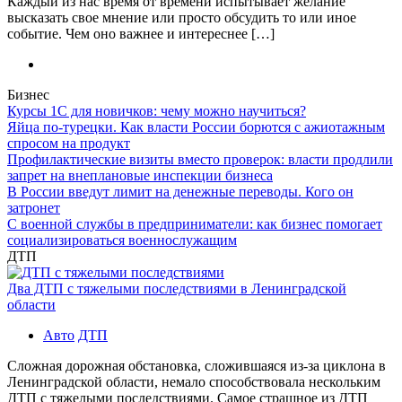
Каждый из нас время от времени испытывает желание
высказать свое мнение или просто обсудить то или иное
событие. Чем оно важнее и интереснее […]
Бизнес
Курсы 1С для новичков: чему можно научиться?
Яйца по-турецки. Как власти России борются с ажиотажным
спросом на продукт
Профилактические визиты вместо проверок: власти продлили
запрет на внеплановые инспекции бизнеса
В России введут лимит на денежные переводы. Кого он
затронет
С военной службы в предприниматели: как бизнес помогает
социализироваться военнослужащим
ДТП
Два ДТП с тяжелыми последствиями в Ленинградской
области
Авто
ДТП
Сложная дорожная обстановка, сложившаяся из-за циклона в
Ленинградской области, немало способствовала нескольким
ДТП с тяжелыми последствиями. Самое страшное из ДТП