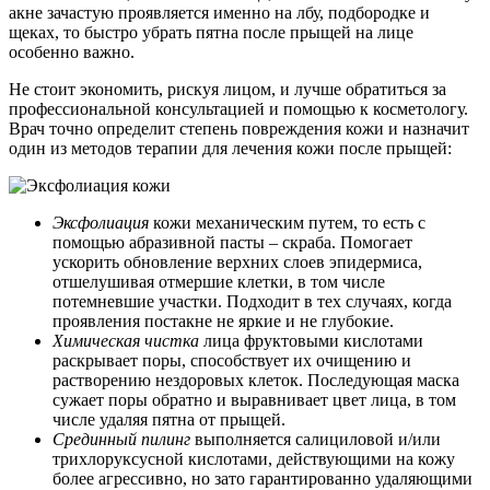
акне зачастую проявляется именно на лбу, подбородке и
щеках, то быстро убрать пятна после прыщей на лице
особенно важно.
Не стоит экономить, рискуя лицом, и лучше обратиться за
профессиональной консультацией и помощью к косметологу.
Врач точно определит степень повреждения кожи и назначит
один из методов терапии для лечения кожи после прыщей:
Эксфолиация
кожи механическим путем, то есть с
помощью абразивной пасты – скраба. Помогает
ускорить обновление верхних слоев эпидермиса,
отшелушивая отмершие клетки, в том числе
потемневшие участки. Подходит в тех случаях, когда
проявления постакне не яркие и не глубокие.
Химическая чистка
лица фруктовыми кислотами
раскрывает поры, способствует их очищению и
растворению нездоровых клеток. Последующая маска
сужает поры обратно и выравнивает цвет лица, в том
числе удаляя пятна от прыщей.
Срединный пилинг
выполняется салициловой и/или
трихлоруксусной кислотами, действующими на кожу
более агрессивно, но зато гарантированно удаляющими