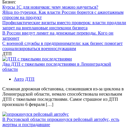
Бизнес
Курсы 1С для новичков: чему можно научиться?
Яйца по-турецки. Как власти России борются с ажиотажным
спросом на продукт
Профилактические визиты вместо проверок: власти продлили
запрет на внеплановые инспекции бизнеса
В России введут лимит на денежные переводы. Кого он
затронет
С военной службы в предприниматели: как бизнес помогает
социализироваться военнослужащим
ДТП
Два ДТП с тяжелыми последствиями в Ленинградской
области
Авто
ДТП
Сложная дорожная обстановка, сложившаяся из-за циклона в
Ленинградской области, немало способствовала нескольким
ДТП с тяжелыми последствиями. Самое страшное из ДТП
произошло 6 февраля […]
В Ростовской области опрокинулся рейсовый автобус, есть
жертвы и пострадавшие