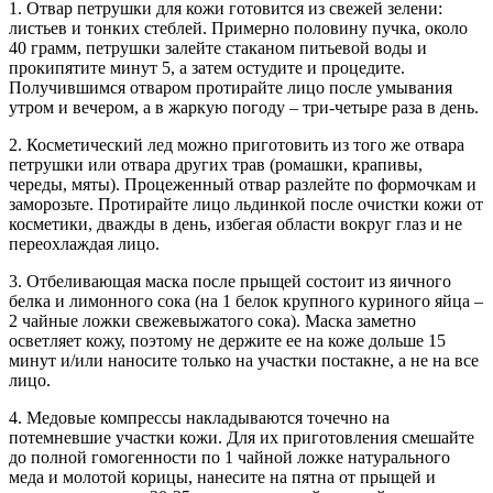
1. Отвар петрушки для кожи готовится из свежей зелени:
листьев и тонких стеблей. Примерно половину пучка, около
40 грамм, петрушки залейте стаканом питьевой воды и
прокипятите минут 5, а затем остудите и процедите.
Получившимся отваром протирайте лицо после умывания
утром и вечером, а в жаркую погоду – три-четыре раза в день.
2. Косметический лед можно приготовить из того же отвара
петрушки или отвара других трав (ромашки, крапивы,
череды, мяты). Процеженный отвар разлейте по формочкам и
заморозьте. Протирайте лицо льдинкой после очистки кожи от
косметики, дважды в день, избегая области вокруг глаз и не
переохлаждая лицо.
3. Отбеливающая маска после прыщей состоит из яичного
белка и лимонного сока (на 1 белок крупного куриного яйца –
2 чайные ложки свежевыжатого сока). Маска заметно
осветляет кожу, поэтому не держите ее на коже дольше 15
минут и/или наносите только на участки постакне, а не на все
лицо.
4. Медовые компрессы накладываются точечно на
потемневшие участки кожи. Для их приготовления смешайте
до полной гомогенности по 1 чайной ложке натурального
меда и молотой корицы, нанесите на пятна от прыщей и