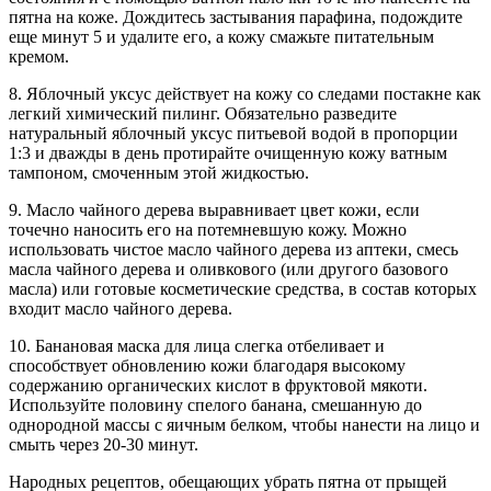
пятна на коже. Дождитесь застывания парафина, подождите
еще минут 5 и удалите его, а кожу смажьте питательным
кремом.
8. Яблочный уксус действует на кожу со следами постакне как
легкий химический пилинг. Обязательно разведите
натуральный яблочный уксус питьевой водой в пропорции
1:3 и дважды в день протирайте очищенную кожу ватным
тампоном, смоченным этой жидкостью.
9. Масло чайного дерева выравнивает цвет кожи, если
точечно наносить его на потемневшую кожу. Можно
использовать чистое масло чайного дерева из аптеки, смесь
масла чайного дерева и оливкового (или другого базового
масла) или готовые косметические средства, в состав которых
входит масло чайного дерева.
10. Банановая маска для лица слегка отбеливает и
способствует обновлению кожи благодаря высокому
содержанию органических кислот в фруктовой мякоти.
Используйте половину спелого банана, смешанную до
однородной массы с яичным белком, чтобы нанести на лицо и
смыть через 20-30 минут.
Народных рецептов, обещающих убрать пятна от прыщей