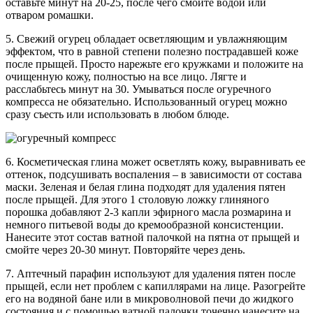
оставьте минут на 20-25, после чего смойте водой или
отваром ромашки.
5. Свежий огурец обладает осветляющим и увлажняющим
эффектом, что в равной степени полезно пострадавшей коже
после прыщей. Просто нарежьте его кружками и положите на
очищенную кожу, полностью на все лицо. Лягте и
расслабьтесь минут на 30. Умываться после огуречного
компресса не обязательно. Использованный огурец можно
сразу съесть или использовать в любом блюде.
6. Косметическая глина может осветлять кожу, выравнивать ее
оттенок, подсушивать воспаления – в зависимости от состава
маски. Зеленая и белая глина подходят для удаления пятен
после прыщей. Для этого 1 столовую ложку глиняного
порошка добавляют 2-3 капли эфирного масла розмарина и
немного питьевой воды до кремообразной консистенции.
Нанесите этот состав ватной палочкой на пятна от прыщей и
смойте через 20-30 минут. Повторяйте через день.
7. Аптечный парафин используют для удаления пятен после
прыщей, если нет проблем с капиллярами на лице. Разогрейте
его на водяной бане или в микроволновой печи до жидкого
состояния и с помощью ватной палочки точечно нанесите на