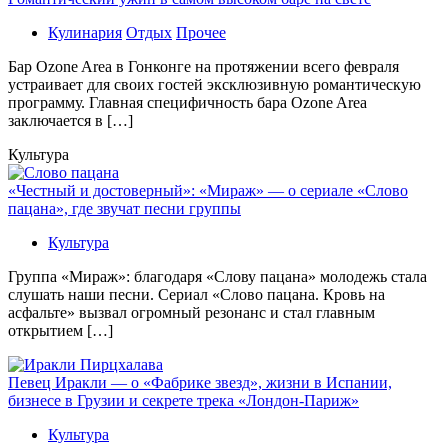
Кулинария
Отдых
Прочее
Бaр Ozone Area в Гонконге на протяжении всего февраля
устраивает для своих гостей эксклюзивную романтическую
программу. Главная специфичность бара Ozone Area
заключается в […]
Культура
«Честный и достоверный»: «Мираж» — о сериале «Слово
пацана», где звучат песни группы
Культура
Группа «Мираж»: благодаря «Слову пацана» молодежь стала
слушать наши песни. Сериал «Слово пацана. Кровь на
асфальте» вызвал огромный резонанс и стал главным
открытием […]
Певец Иракли — о «Фабрике звезд», жизни в Испании,
бизнесе в Грузии и секрете трека «Лондон-Париж»
Культура