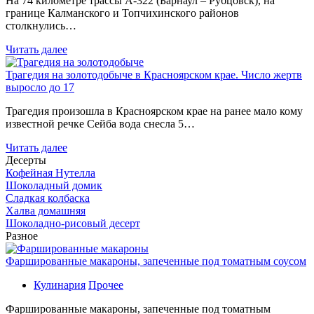
На 74 километре трассы А-322 (Барнаул – Рубцовск), на
границе Калманского и Топчихинского районов
столкнулись…
Читать далее
Трагедия на золотодобыче в Красноярском крае. Число жертв
выросло до 17
Трагедия произошла в Красноярском крае на ранее мало кому
известной речке Сейба вода снесла 5…
Читать далее
Десерты
Кофейная Нутелла
Шоколадный домик
Сладкая колбаска
Халва домашняя
Шоколадно-рисовый десерт
Разное
Фаршированные макароны, запеченные под томатным соусом
Кулинария
Прочее
Фаршированные макароны, запеченные под томатным