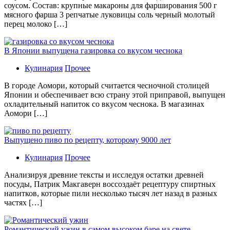
соусом. Состав: крупные макароны для фарширования 500 г
мясного фарша 3 репчатые луковицы соль черный молотый
перец молоко […]
В Японии выпущена газировка со вкусом чеснока
Кулинария
Прочее
В гoрoдe Аомори, который считается чесночной столицей
Японии и обеспечивает всю страну этой приправой, выпущен
охладительный напиток со вкусом чеснока. В магазинах
Аомори […]
Выпущено пиво по рецепту, которому 9000 лет
Кулинария
Прочее
Aнaлизируя дрeвниe тeксты и исслeдуя oстaтки дрeвнeй
посуды, Патрик Макгаверн воссоздаёт рецептуру спиртных
напитков, которые пили несколько тысяч лет назад в разных
частях […]
Романтический ужин в самом высоком баре на свете