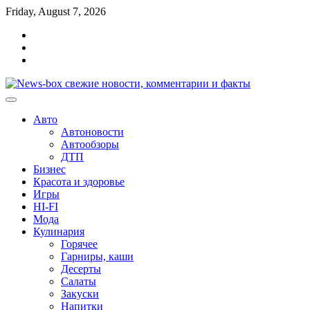
Перейти
Friday, August 7, 2026
к
Главная
содержимому
Контакты
Карта
сайта
Авто
Автоновости
Автообзоры
ДТП
Бизнес
Красота и здоровье
Игры
HI-FI
Мода
Кулинария
Горячее
Гарниры, каши
Десерты
Салаты
Закуски
Напитки