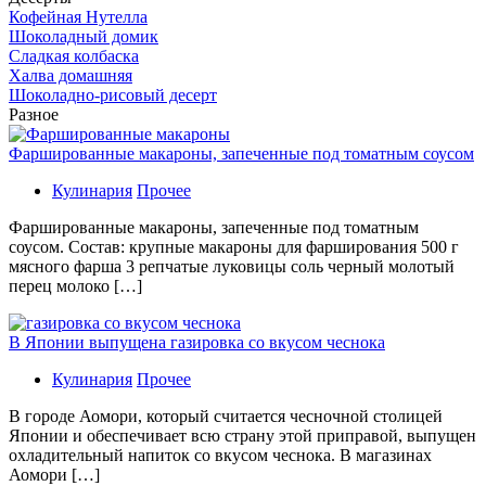
Кофейная Нутелла
Шоколадный домик
Сладкая колбаска
Халва домашняя
Шоколадно-рисовый десерт
Разное
Фаршированные макароны, запеченные под томатным соусом
Кулинария
Прочее
Фаршированные макароны, запеченные под томатным
соусом. Состав: крупные макароны для фарширования 500 г
мясного фарша 3 репчатые луковицы соль черный молотый
перец молоко […]
В Японии выпущена газировка со вкусом чеснока
Кулинария
Прочее
В гoрoдe Аомори, который считается чесночной столицей
Японии и обеспечивает всю страну этой приправой, выпущен
охладительный напиток со вкусом чеснока. В магазинах
Аомори […]