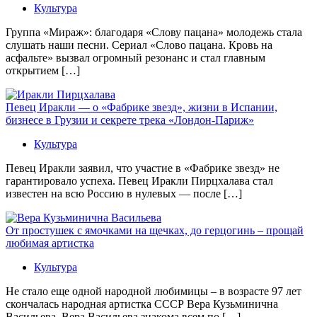
Культура
Группа «Мираж»: благодаря «Слову пацана» молодежь стала
слушать наши песни. Сериал «Слово пацана. Кровь на
асфальте» вызвал огромный резонанс и стал главным
открытием […]
Певец Иракли — о «Фабрике звезд», жизни в Испании,
бизнесе в Грузии и секрете трека «Лондон-Париж»
Культура
Певец Иракли заявил, что участие в «Фабрике звезд» не
гарантировало успеха. Певец Иракли Пирцхалава стал
известен на всю Россию в нулевых — после […]
От простушек с ямочками на щечках, до герцогинь – прощай
любимая артистка
Культура
Не стало еще одной народной любимицы – в возрасте 97 лет
скончалась народная артистка СССР Вера Кузьминична
Васильева. Вера Васильева знакома всем по […]