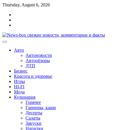
Перейти
Thursday, August 6, 2026
к
Главная
содержимому
Контакты
Карта
сайта
Авто
Автоновости
Автообзоры
ДТП
Бизнес
Красота и здоровье
Игры
HI-FI
Мода
Кулинария
Горячее
Гарниры, каши
Десерты
Салаты
Закуски
Напитки