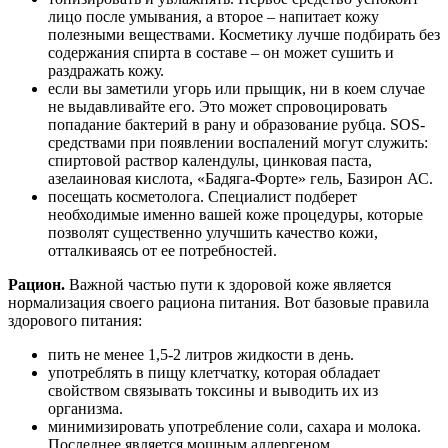
лицо после умывания, а второе – напитает кожу
полезными веществами. Косметику лучше подбирать без
содержания спирта в составе – он может сушить и
раздражать кожу.
если вы заметили угорь или прыщик, ни в коем случае
не выдавливайте его. Это может спровоцировать
попадание бактерий в рану и образование рубца. SOS-
средствами при появлении воспалений могут служить:
спиртовой раствор календулы, цинковая паста,
азелаиновая кислота, «Бадяга-Форте» гель, Базирон АС.
посещать косметолога. Специалист подберет
необходимые именно вашей коже процедуры, которые
позволят существенно улучшить качество кожи,
отталкиваясь от ее потребностей.
Рацион.
Важной частью пути к здоровой коже является
нормализация своего рациона питания. Вот базовые правила
здорового питания:
пить не менее 1,5-2 литров жидкости в день.
употреблять в пищу клетчатку, которая обладает
свойством связывать токсины и выводить их из
организма.
минимизировать употребление соли, сахара и молока.
Последнее является мощным аллергеном.