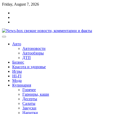
Перейти
Friday, August 7, 2026
к
Главная
содержимому
Контакты
Карта
сайта
Авто
Автоновости
Автообзоры
ДТП
Бизнес
Красота и здоровье
Игры
HI-FI
Мода
Кулинария
Горячее
Гарниры, каши
Десерты
Салаты
Закуски
Напитки