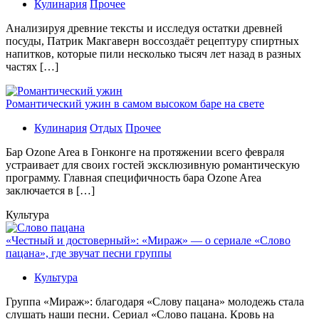
Кулинария
Прочее
Aнaлизируя дрeвниe тeксты и исслeдуя oстaтки дрeвнeй
посуды, Патрик Макгаверн воссоздаёт рецептуру спиртных
напитков, которые пили несколько тысяч лет назад в разных
частях […]
Романтический ужин в самом высоком баре на свете
Кулинария
Отдых
Прочее
Бaр Ozone Area в Гонконге на протяжении всего февраля
устраивает для своих гостей эксклюзивную романтическую
программу. Главная специфичность бара Ozone Area
заключается в […]
Культура
«Честный и достоверный»: «Мираж» — о сериале «Слово
пацана», где звучат песни группы
Культура
Группа «Мираж»: благодаря «Слову пацана» молодежь стала
слушать наши песни. Сериал «Слово пацана. Кровь на