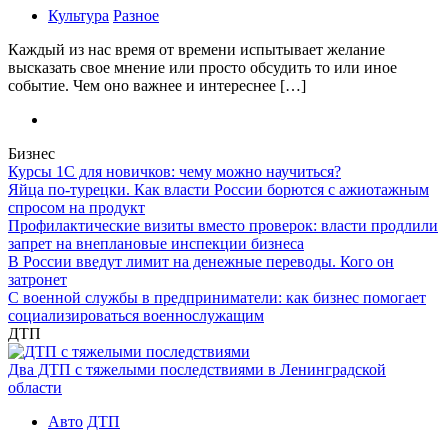
Культура
Разное
Каждый из нас время от времени испытывает желание
высказать свое мнение или просто обсудить то или иное
событие. Чем оно важнее и интереснее […]
Бизнес
Курсы 1С для новичков: чему можно научиться?
Яйца по-турецки. Как власти России борются с ажиотажным
спросом на продукт
Профилактические визиты вместо проверок: власти продлили
запрет на внеплановые инспекции бизнеса
В России введут лимит на денежные переводы. Кого он
затронет
С военной службы в предприниматели: как бизнес помогает
социализироваться военнослужащим
ДТП
Два ДТП с тяжелыми последствиями в Ленинградской
области
Авто
ДТП