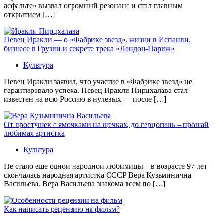
асфальте» вызвал огромный резонанс и стал главным
открытием […]
Певец Иракли — о «Фабрике звезд», жизни в Испании,
бизнесе в Грузии и секрете трека «Лондон-Париж»
Культура
Певец Иракли заявил, что участие в «Фабрике звезд» не
гарантировало успеха. Певец Иракли Пирцхалава стал
известен на всю Россию в нулевых — после […]
От простушек с ямочками на щечках, до герцогинь – прощай
любимая артистка
Культура
Не стало еще одной народной любимицы – в возрасте 97 лет
скончалась народная артистка СССР Вера Кузьминична
Васильева. Вера Васильева знакома всем по […]
Как написать рецензию на фильм?