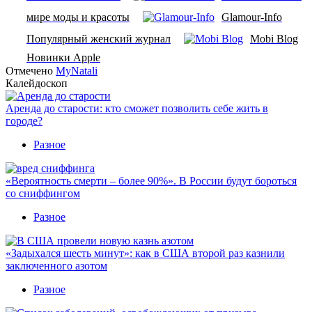
мире моды и красоты
Glamour-Info
Популярный женский журнал
Mobi Blog
Новинки Apple
Отмечено
MyNatali
Калейдоскоп
Аренда до старости: кто сможет позволить себе жить в
городе?
Разное
«Вероятность смерти – более 90%». В России будут бороться
со сниффингом
Разное
«Задыхался шесть минут»: как в США второй раз казнили
заключенного азотом
Разное