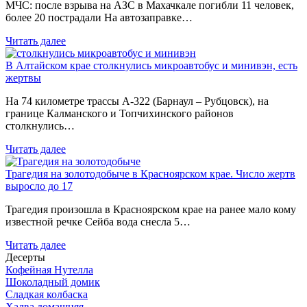
МЧС: после взрыва на АЗС в Махачкале погибли 11 человек,
более 20 пострадали На автозаправке…
Читать далее
В Алтайском крае столкнулись микроавтобус и минивэн, есть
жертвы
На 74 километре трассы А-322 (Барнаул – Рубцовск), на
границе Калманского и Топчихинского районов
столкнулись…
Читать далее
Трагедия на золотодобыче в Красноярском крае. Число жертв
выросло до 17
Трагедия произошла в Красноярском крае на ранее мало кому
известной речке Сейба вода снесла 5…
Читать далее
Десерты
Кофейная Нутелла
Шоколадный домик
Сладкая колбаска
Халва домашняя