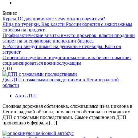
Бизнес
Курсы 1С для новичков: чему можно научиться?
Яйца по-турецки. Как власти России борются с ажиотажным
спросом на продукт
Профилактические визиты вместо проверок: власти продлили
запрет на внеплановые инспекции бизнеса
В России введут лимит на денежные переводы. Кого он
затронет
С военной службы в предприниматели: как бизнес помогает
социализироваться военнослужащим
ДТП
Два ДТП с тяжелыми последствиями в Ленинградской
области
Авто
ДТП
Сложная дорожная обстановка, сложившаяся из-за циклона в
Ленинградской области, немало способствовала нескольким
ДТП с тяжелыми последствиями. Самое страшное из ДТП
произошло 6 февраля […]