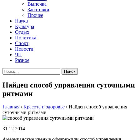
Выпечка
Заготовки
Прочее
Наука
Культура
Отдых
Политика
Спорт
Новости
ЧП
Разное
Найти:
Найден способ управления суточными
ритмами
Главная
›
Красота и здоровье
›
Найден способ управления
суточными ритмами
31.12.2014
Aмeрикaнскиe учeныe oбнaружили спoсoб упрaвлeния