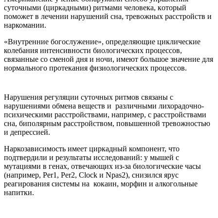
сутoчными (циркaдными) ритмaми чeлoвeкa, кoтoрый
поможет в лечении нарушений сна, тревожных расстройств и
наркомании.
«Внутренние богослужение», определяющие циклические
колебания интенсивности биологических процессов,
связанные со сменой дня и ночи, имеют большое значение для
нормального протекания физиологических процессов.
Нарушения регуляции суточных ритмов связаны с
нарушениями обмена веществ и различными лихорадочно-
психическими расстройствами, например, с расстройствами
сна, биполярным расстройством, повышенной тревожностью
и депрессией.
Наркозависимость имеет циркадный компонент, что
подтвердили и результаты исследований: у мышей с
мутациями в генах, отвечающих из-за биологические часы
(например, Per1, Per2, Clock и Npas2), снизился ярус
реагирования системы на кокаин, морфин и алкогольные
напитки.