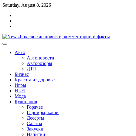
Перейти
Saturday, August 8, 2026
к
Главная
содержимому
Контакты
Карта
сайта
Авто
Автоновости
Автообзоры
ДТП
Бизнес
Красота и здоровье
Игры
HI-FI
Мода
Кулинария
Горячее
Гарниры, каши
Десерты
Салаты
Закуски
Напитки