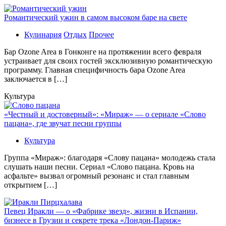
Романтический ужин в самом высоком баре на свете
Кулинария
Отдых
Прочее
Бaр Ozone Area в Гонконге на протяжении всего февраля
устраивает для своих гостей эксклюзивную романтическую
программу. Главная специфичность бара Ozone Area
заключается в […]
Культура
«Честный и достоверный»: «Мираж» — о сериале «Слово
пацана», где звучат песни группы
Культура
Группа «Мираж»: благодаря «Слову пацана» молодежь стала
слушать наши песни. Сериал «Слово пацана. Кровь на
асфальте» вызвал огромный резонанс и стал главным
открытием […]
Певец Иракли — о «Фабрике звезд», жизни в Испании,
бизнесе в Грузии и секрете трека «Лондон-Париж»