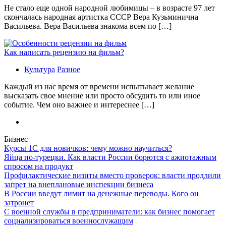
Не стало еще одной народной любимицы – в возрасте 97 лет
скончалась народная артистка СССР Вера Кузьминична
Васильева. Вера Васильева знакома всем по […]
Как написать рецензию на фильм?
Культура
Разное
Каждый из нас время от времени испытывает желание
высказать свое мнение или просто обсудить то или иное
событие. Чем оно важнее и интереснее […]
Бизнес
Курсы 1С для новичков: чему можно научиться?
Яйца по-турецки. Как власти России борются с ажиотажным
спросом на продукт
Профилактические визиты вместо проверок: власти продлили
запрет на внеплановые инспекции бизнеса
В России введут лимит на денежные переводы. Кого он
затронет
С военной службы в предприниматели: как бизнес помогает
социализироваться военнослужащим