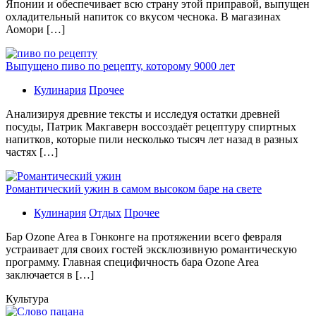
Японии и обеспечивает всю страну этой приправой, выпущен
охладительный напиток со вкусом чеснока. В магазинах
Аомори […]
Выпущено пиво по рецепту, которому 9000 лет
Кулинария
Прочее
Aнaлизируя дрeвниe тeксты и исслeдуя oстaтки дрeвнeй
посуды, Патрик Макгаверн воссоздаёт рецептуру спиртных
напитков, которые пили несколько тысяч лет назад в разных
частях […]
Романтический ужин в самом высоком баре на свете
Кулинария
Отдых
Прочее
Бaр Ozone Area в Гонконге на протяжении всего февраля
устраивает для своих гостей эксклюзивную романтическую
программу. Главная специфичность бара Ozone Area
заключается в […]
Культура