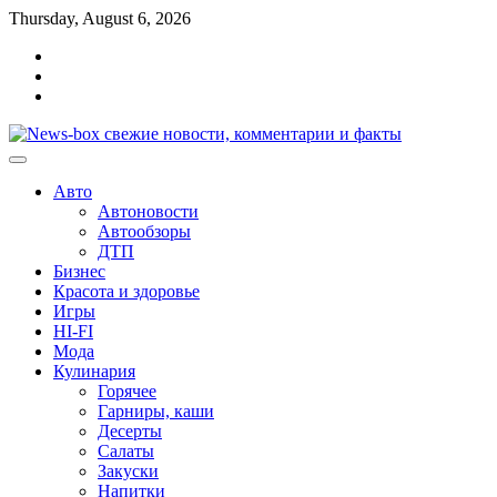
Перейти
Thursday, August 6, 2026
к
Главная
содержимому
Контакты
Карта
сайта
Авто
Автоновости
Автообзоры
ДТП
Бизнес
Красота и здоровье
Игры
HI-FI
Мода
Кулинария
Горячее
Гарниры, каши
Десерты
Салаты
Закуски
Напитки