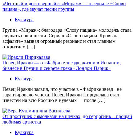
«Честный и достоверный»: «Мираж» — о сериале «Слово
пацана», где звучат песни группы
Культура
Группа «Мираж»: благодаря «Слову пацана» молодежь стала
слушать наши песни. Сериал «Слово пацана. Кровь на
асфальте» вызвал огромный резонанс и стал главным
открытием […]
Певец Иракли — о «Фабрике звезд», жизни в Испании,
бизнесе в Грузии и секрете трека «Лондон-Париж»
Культура
Певец Иракли заявил, что участие в «Фабрике звезд» не
гарантировало успеха. Певец Иракли Пирцхалава стал
известен на всю Россию в нулевых — после […]
От простушек с ямочками на щечках, до герцогинь – прощай
любимая артистка
Культура