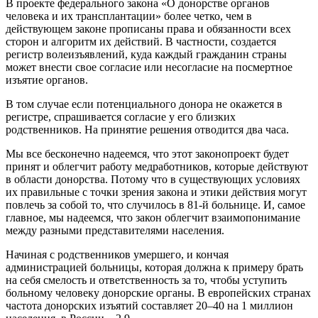
В проекте федерального закона «О донорстве органов
человека и их трансплантации» более четко, чем в
действующем законе прописаны права и обязанности всех
сторон и алгоритм их действий. В частности, создается
регистр волеизъявлений, куда каждый гражданин страны
может внести свое согласие или несогласие на посмертное
изъятие органов.
В том случае если потенциального донора не окажется в
регистре, спрашивается согласие у его близких
родственников. На принятие решения отводится два часа.
Мы все бесконечно надеемся, что этот законопроект будет
принят и облегчит работу медработников, которые действуют
в области донорства. Потому что в существующих условиях
их правильные с точки зрения закона и этики действия могут
повлечь за собой то, что случилось в 81-й больнице. И, самое
главное, мы надеемся, что закон облегчит взаимопонимание
между разными представителями населения.
Начиная с родственников умершего, и кончая
администрацией больницы, которая должна к примеру брать
на себя смелость и ответственность за то, чтобы уступить
больному человеку донорские органы. В европейских странах
частота донорских изъятий составляет 20–40 на 1 миллион