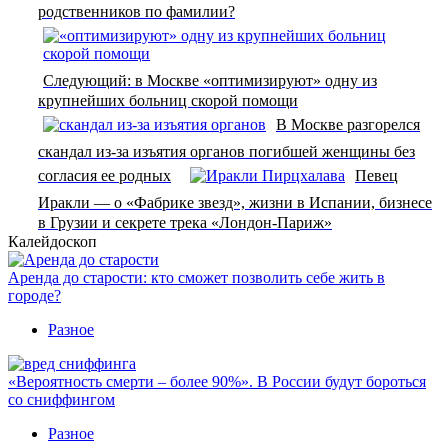
родственников по фамилии?
Следующий: в Москве «оптимизируют» одну из
крупнейших больниц скорой помощи
В Москве разгорелся
скандал из-за изъятия органов погибшей женщины без
согласия ее родных
Певец
Иракли — о «Фабрике звезд», жизни в Испании, бизнесе
в Грузии и секрете трека «Лондон-Париж»
Калейдоскоп
Аренда до старости: кто сможет позволить себе жить в
городе?
Разное
«Вероятность смерти – более 90%». В России будут бороться
со сниффингом
Разное