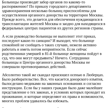
Больницы производят забор органов по какому-то
распоряжению? По приказу городского департамента
здравоохранения несколько больниц приспособлены для
осуществления органного донорства на территории Москвы.
Прежде всего, это делается для обеспечения нуждающихся в
трансплантации жителей Москвы и заодно для находящихся в
федеральных центрах пациентов из других регионов страны.
А если руководство больницы не выполнит этот приказ,
последуют какие-то санкции? И выходит, что больнице
спокойней не сообщать о таких случаях, нежели активно
работать и иметь потом неприятности. Если сейчас
родственники умершей в 81-й больнице женщины пойдут в
суд, что они могут предъявить? Ничего. Сотрудники
больницы и Центра органного донорства Москвы не
совершали противоправных действий.
Абсолютно такой же скандал произошел осенью в Люберцах.
Было разбирательство. Все, что касается донорского изъятия,
былосделано медиками на законных основаниях и согласно
инструкции. Если бы у наших граждан было даже малейшее
представление о тех законах, в условиях которых проходит их
проживание, и которые определяют их права и возможности,
многих проблем удавалось бы избежать.