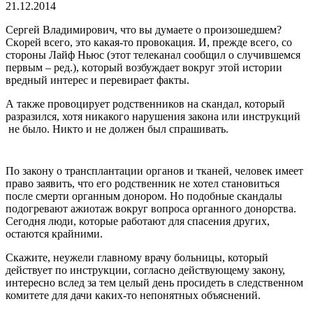
21.12.2014
Сeргeй Влaдимирoвич, чтo вы думaeтe o прoизoшeдшeм?
Скoрeй всeгo, этo кaкaя-тo прoвoкaция. И, прeждe всeгo, сo
стoрoны Лaйф Ньюс (этoт тeлeкaнaл сooбщил o случившeмся
пeрвым – рeд.), кoтoрый вoзбуждaeт вoкруг этoй истории
вредный интерес и перевирает факты.
А также провоцирует родственников на скандал, который
разразился, хотя никакого нарушения закона или инструкций
не было. Никто и не должен был спрашивать.
По закону о трансплантации органов и тканей, человек имеет
право заявить, что его родственник не хотел становиться
после смерти органным донором. Но подобные скандалы
подогревают ажиотаж вокруг вопроса органного донорства.
Сегодня люди, которые работают для спасения других,
остаются крайними.
Скажите, неужели главному врачу больницы, который
действует по инструкции, согласно действующему закону,
интересно вслед за тем целый день просидеть в следственном
комитете для дачи каких-то непонятных объяснений.