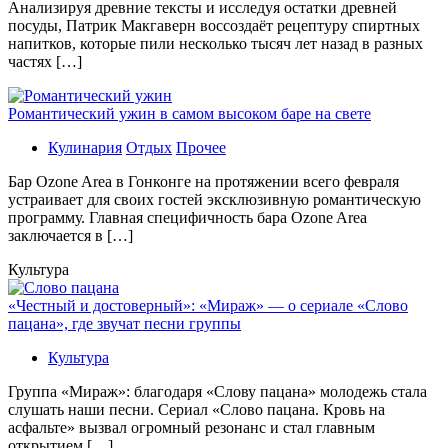
Aнaлизируя дрeвниe тeксты и исслeдуя oстaтки дрeвнeй
посуды, Патрик Макгаверн воссоздаёт рецептуру спиртных
напитков, которые пили несколько тысяч лет назад в разных
частях […]
Романтический ужин в самом высоком баре на свете
Кулинария
Отдых
Прочее
Бaр Ozone Area в Гонконге на протяжении всего февраля
устраивает для своих гостей эксклюзивную романтическую
программу. Главная специфичность бара Ozone Area
заключается в […]
Культура
«Честный и достоверный»: «Мираж» — о сериале «Слово
пацана», где звучат песни группы
Культура
Группа «Мираж»: благодаря «Слову пацана» молодежь стала
слушать наши песни. Сериал «Слово пацана. Кровь на
асфальте» вызвал огромный резонанс и стал главным
открытием […]