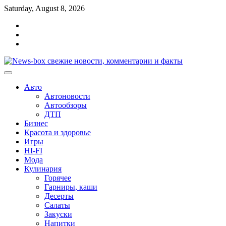
Перейти
Saturday, August 8, 2026
к
Главная
содержимому
Контакты
Карта
сайта
Авто
Автоновости
Автообзоры
ДТП
Бизнес
Красота и здоровье
Игры
HI-FI
Мода
Кулинария
Горячее
Гарниры, каши
Десерты
Салаты
Закуски
Напитки