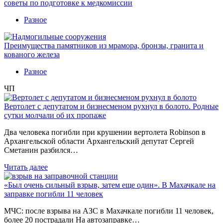
советы по подготовке к медкомиссии
Разное
Преимущества памятников из мрамора, бронзы, гранита и
кованого железа
Разное
ЧП
Вертолет с депутатом и бизнесменом рухнул в болото. Родные
сутки молчали об их пропаже
Два человека погибли при крушении вертолета Robinson в
Архангельской области Архангельский депутат Сергей
Сметанин разбился…
Читать далее
«Был очень сильный взрыв, затем еще один». В Махачкале на
заправке погибли 11 человек
МЧС: после взрыва на АЗС в Махачкале погибли 11 человек,
более 20 пострадали На автозаправке…