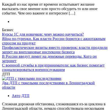
Каждый из нас время от времени испытывает желание
высказать свое мнение или просто обсудить то или иное
событие. Чем оно важнее и интереснее […]
Бизнес
Курсы 1С для новичков: чему можно научиться?
Яйца по-турецки. Как власти России борются с ажиотажным
спросом на продукт
Профилактические визиты вместо проверок: власти продлили
запрет на внеплановые инспекции бизнеса
В России введут лимит на денежные переводы. Кого он
затронет
С военной службы в предприниматели: как бизнес помогает
социализироваться военнослужащим
ДТП
Два ДТП с тяжелыми последствиями в Ленинградской
области
Авто
ДТП
Сложная дорожная обстановка, сложившаяся из-за циклона в
Ленинградской области, немало способствовала нескольким