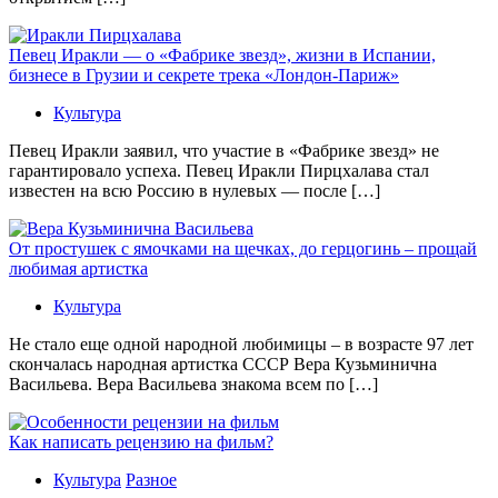
Певец Иракли — о «Фабрике звезд», жизни в Испании,
бизнесе в Грузии и секрете трека «Лондон-Париж»
Культура
Певец Иракли заявил, что участие в «Фабрике звезд» не
гарантировало успеха. Певец Иракли Пирцхалава стал
известен на всю Россию в нулевых — после […]
От простушек с ямочками на щечках, до герцогинь – прощай
любимая артистка
Культура
Не стало еще одной народной любимицы – в возрасте 97 лет
скончалась народная артистка СССР Вера Кузьминична
Васильева. Вера Васильева знакома всем по […]
Как написать рецензию на фильм?
Культура
Разное