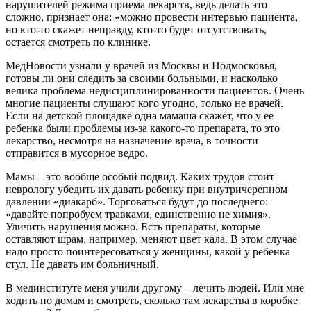
нарушителей режима приема лекарств, ведь делать это
сложно, признает она: «можно провести интервью пациента,
но кто-то скажет неправду, кто-то будет отсутствовать,
остается смотреть по клинике.
МедНовости узнали у врачей из Москвы и Подмосковья,
готовы ли они следить за своими больными, и насколько
велика проблема недисциплинированности пациентов. Очень
многие пациенты слушают кого угодно, только не врачей.
Если на детской площадке одна мамаша скажет, что у ее
ребенка были проблемы из-за какого-то препарата, то это
лекарство, несмотря на назначение врача, в точности
отправится в мусорное ведро.
Мамы – это вообще особый подвид. Каких трудов стоит
неврологу убедить их давать ребенку при внутричерепном
давлении «диакарб». Торговаться будут до последнего:
«давайте попробуем травками, единственно не химия».
Уличить нарушения можно. Есть препараты, которые
оставляют шрам, например, меняют цвет кала. В этом случае
надо просто поинтересоваться у женщины, какой у ребенка
стул. Не давать им больничный.
В мединституте меня учили другому – лечить людей. Или мне
ходить по домам и смотреть, сколько там лекарства в коробке