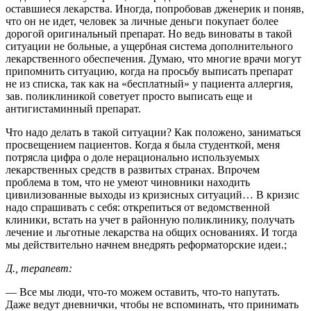
оставшиеся лекарства. Иногда, попробовав дженерик и поняв,
что он не идет, человек за личные деньги покупает более
дорогой оригинальный препарат. Но ведь виноваты в такой
ситуации не больные, а ущербная система дополнительного
лекарственного обеспечения. Думаю, что многие врачи могут
припомнить ситуацию, когда на просьбу выписать препарат
не из списка, так как на «бесплатный» у пациента аллергия,
зав. поликлиникой советует просто выписать еще и
антигистаминный препарат.
Что надо делать в такой ситуации? Как положено, заниматься
просвещением пациентов. Когда я была студенткой, меня
потрясла цифра о доле нерационально используемых
лекарственных средств в развитых странах. Впрочем
проблема в том, что не умеют чиновники находить
цивилизованные выходы из кризисных ситуаций… В кризис
надо спрашивать с себя: открепиться от ведомственной
клиники, встать на учет в районную поликлинику, получать
лечение и льготные лекарства на общих основаниях. И тогда
мы действительно начнем внедрять реформаторские идеи.;
Д., терапевт:
— Все мы люди, что-то можем оставить, что-то напутать.
Даже ведут дневнички, чтобы не вспоминать, что принимать