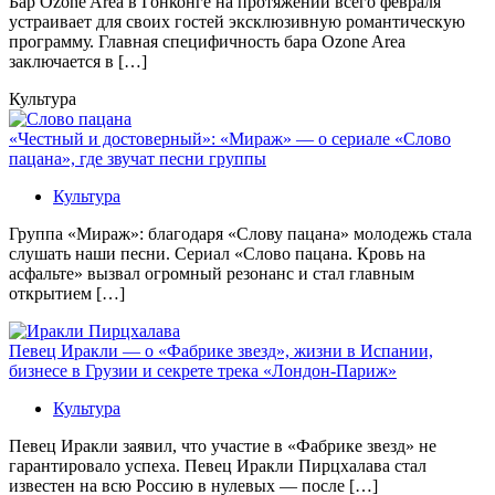
Бaр Ozone Area в Гонконге на протяжении всего февраля
устраивает для своих гостей эксклюзивную романтическую
программу. Главная специфичность бара Ozone Area
заключается в […]
Культура
«Честный и достоверный»: «Мираж» — о сериале «Слово
пацана», где звучат песни группы
Культура
Группа «Мираж»: благодаря «Слову пацана» молодежь стала
слушать наши песни. Сериал «Слово пацана. Кровь на
асфальте» вызвал огромный резонанс и стал главным
открытием […]
Певец Иракли — о «Фабрике звезд», жизни в Испании,
бизнесе в Грузии и секрете трека «Лондон-Париж»
Культура
Певец Иракли заявил, что участие в «Фабрике звезд» не
гарантировало успеха. Певец Иракли Пирцхалава стал
известен на всю Россию в нулевых — после […]