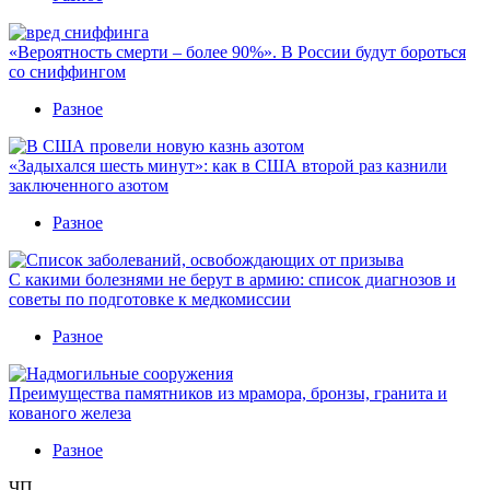
«Вероятность смерти – более 90%». В России будут бороться
со сниффингом
Разное
«Задыхался шесть минут»: как в США второй раз казнили
заключенного азотом
Разное
С какими болезнями не берут в армию: список диагнозов и
советы по подготовке к медкомиссии
Разное
Преимущества памятников из мрамора, бронзы, гранита и
кованого железа
Разное
ЧП