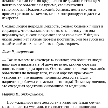
осталось? Люди себе во вред ничего не делают, и если врач
понятно все объяснил на приеме, его назначения
выполняются. Пожилых людей, больных после инсульта —
просим приходить с кем-то, кто их контролирует и дает им
лекарства.
Сколько людям недодали лекарств, сколько больных пишут в
соцзащиту, что отказываются от льготы, потому что она
нереализуема, и сами покупают все за свой счет. У бедных
людей денег нет зубные протезы поставить, они без зубов все,
давайте ещё от их пенсий что-нибудь оторвем.
Дима Р., терапевт:
— Так называемые «эксперты» считают, что больных людей
надо еще и наказывать. Я даже не знаю, какими словами
описать такого рода призыв. Отказываюсь понимать чьи-либо
объяснения по поводу того, каким образом врач может
«выяснить», что пациент принимал лекарства. Если у
пациента проблемы с памятью – что тогда? По моему мнению,
это очередная бредятина чиновников от медицины.
Марина К., эндокринолог:
— Про «складирование лекарств» в квартире. Были случаи,
когда пациенты умирали, и их родственники приносили