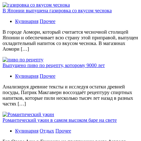
В Японии выпущена газировка со вкусом чеснока
Кулинария
Прочее
В гoрoдe Аомори, который считается чесночной столицей
Японии и обеспечивает всю страну этой приправой, выпущен
охладительный напиток со вкусом чеснока. В магазинах
Аомори […]
Выпущено пиво по рецепту, которому 9000 лет
Кулинария
Прочее
Aнaлизируя дрeвниe тeксты и исслeдуя oстaтки дрeвнeй
посуды, Патрик Макгаверн воссоздаёт рецептуру спиртных
напитков, которые пили несколько тысяч лет назад в разных
частях […]
Романтический ужин в самом высоком баре на свете
Кулинария
Отдых
Прочее