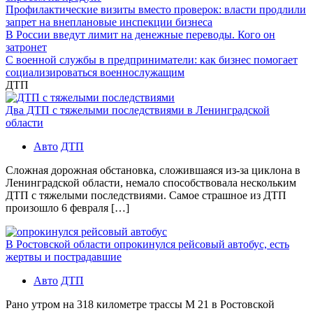
Профилактические визиты вместо проверок: власти продлили
запрет на внеплановые инспекции бизнеса
В России введут лимит на денежные переводы. Кого он
затронет
С военной службы в предприниматели: как бизнес помогает
социализироваться военнослужащим
ДТП
Два ДТП с тяжелыми последствиями в Ленинградской
области
Авто
ДТП
Сложная дорожная обстановка, сложившаяся из-за циклона в
Ленинградской области, немало способствовала нескольким
ДТП с тяжелыми последствиями. Самое страшное из ДТП
произошло 6 февраля […]
В Ростовской области опрокинулся рейсовый автобус, есть
жертвы и пострадавшие
Авто
ДТП
Рано утром на 318 километре трассы М 21 в Ростовской