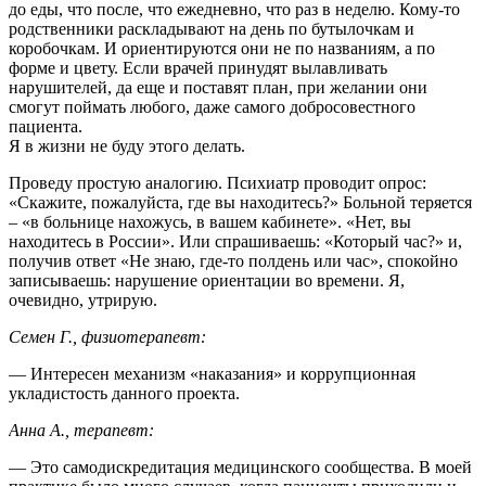
до еды, что после, что ежедневно, что раз в неделю. Кому-то
родственники раскладывают на день по бутылочкам и
коробочкам. И ориентируются они не по названиям, а по
форме и цвету. Если врачей принудят вылавливать
нарушителей, да еще и поставят план, при желании они
смогут поймать любого, даже самого добросовестного
пациента.
Я в жизни не буду этого делать.
Проведу простую аналогию. Психиатр проводит опрос:
«Скажите, пожалуйста, где вы находитесь?» Больной теряется
– «в больнице нахожусь, в вашем кабинете». «Нет, вы
находитесь в России». Или спрашиваешь: «Который час?» и,
получив ответ «Не знаю, где-то полдень или час», спокойно
записываешь: нарушение ориентации во времени. Я,
очевидно, утрирую.
Семен Г., физиотерапевт:
— Интересен механизм «наказания» и коррупционная
укладистость данного проекта.
Анна А., терапевт:
— Это самодискредитация медицинского сообщества. В моей