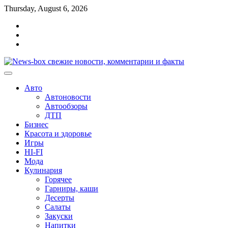
Перейти
Thursday, August 6, 2026
к
Главная
содержимому
Контакты
Карта
сайта
Авто
Автоновости
Автообзоры
ДТП
Бизнес
Красота и здоровье
Игры
HI-FI
Мода
Кулинария
Горячее
Гарниры, каши
Десерты
Салаты
Закуски
Напитки