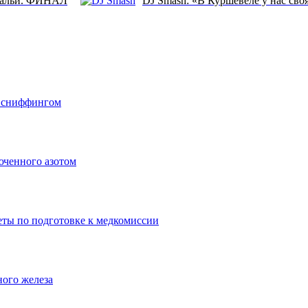
тальи. ФИНАЛ
DJ Smash: «В Куршевеле у нас св
о сниффингом
юченного азотом
еты по подготовке к медкомиссии
ного железа