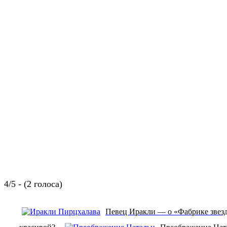
4/5 - (2 голоса)
Певец Иракли — о «Фабрике звезд