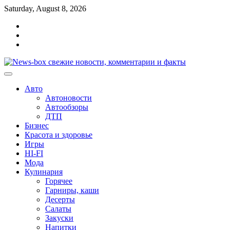
Перейти
Saturday, August 8, 2026
к
Главная
содержимому
Контакты
Карта
сайта
Авто
Автоновости
Автообзоры
ДТП
Бизнес
Красота и здоровье
Игры
HI-FI
Мода
Кулинария
Горячее
Гарниры, каши
Десерты
Салаты
Закуски
Напитки