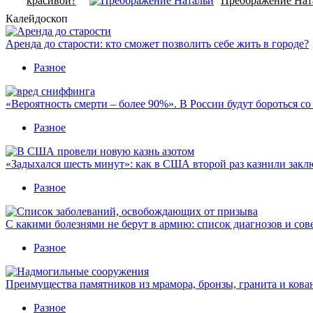
красивой?
Преображение На
Калейдоскоп
Аренда до старости: кто сможет позволить себе жить в городе?
Разное
«Вероятность смерти – более 90%». В России будут бороться с
Разное
«Задыхался шесть минут»: как в США второй раз казнили закл
Разное
С какими болезнями не берут в армию: список диагнозов и сов
Разное
Преимущества памятников из мрамора, бронзы, гранита и кова
Разное