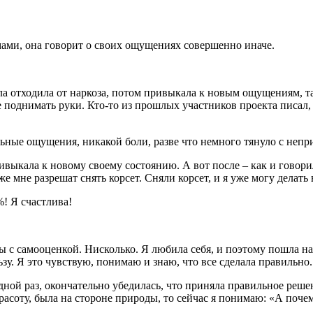
ами, она говорит о своих ощущениях совершенно иначе.
а отходила от наркоза, потом привыкала к новым ощущениям, т
е поднимать руки. Кто-то из прошлых участников проекта писал, 
альные ощущения, никакой боли, разве что немного тянуло с неп
ивыкала к новому своему состоянию. А вот после – как и говор
же мне разрешат снять корсет. Сняли корсет, и я уже могу делать
! Я счастлива!
ы с самооценкой. Нисколько. Я любила себя, и поэтому пошла на э
зу. Я это чувствую, понимаю и знаю, что все сделала правильно.
дной раз, окончательно убедилась, что приняла правильное реше
красоту, была на стороне природы, то сейчас я понимаю: «А поче