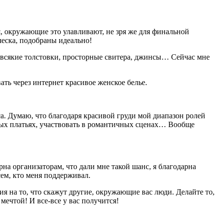
я, окружающие это улавливают, не зря же для финальной
ческа, подобраны идеально!
ь всякие толстовки, просторные свитера, джинсы… Сейчас мне
ать через интернет красивое женское белье.
иса. Думаю, что благодаря красивой груди мой диапазон ролей
сивых платьях, участвовать в романтичных сценах… Вообще
рна организаторам, что дали мне такой шанс, я благодарна
ем, кто меня поддерживал.
я на то, что скажут другие, окружающие вас люди. Делайте то,
 мечтой! И все-все у вас получится!