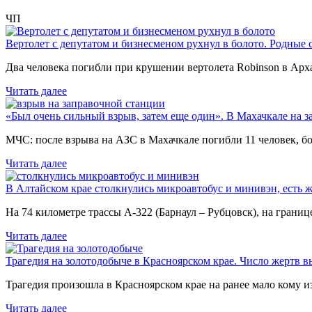
ЧП
Вертолет с депутатом и бизнесменом рухнул в болото. Родные 
Два человека погибли при крушении вертолета Robinson в Ар
Читать далее
«Был очень сильный взрыв, затем еще один». В Махачкале на з
МЧС: после взрыва на АЗС в Махачкале погибли 11 человек, б
Читать далее
В Алтайском крае столкнулись микроавтобус и минивэн, есть 
На 74 километре трассы А-322 (Барнаул – Рубцовск), на гран
Читать далее
Трагедия на золотодобыче в Красноярском крае. Число жертв в
Трагедия произошла в Красноярском крае на ранее мало кому и
Читать далее