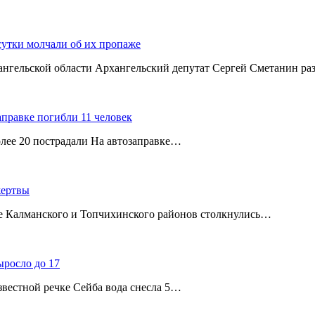
сутки молчали об их пропаже
хангельской области Архангельский депутат Сергей Сметанин р
аправке погибли 11 человек
олее 20 пострадали На автозаправке…
жертвы
ице Калманского и Топчихинского районов столкнулись…
ыросло до 17
звестной речке Сейба вода снесла 5…