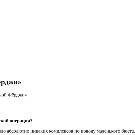
ёрджи»
ской Фёрджи»
ской операции?
ыло абсолютно никаких комплексов по поводу маленького бюста. 