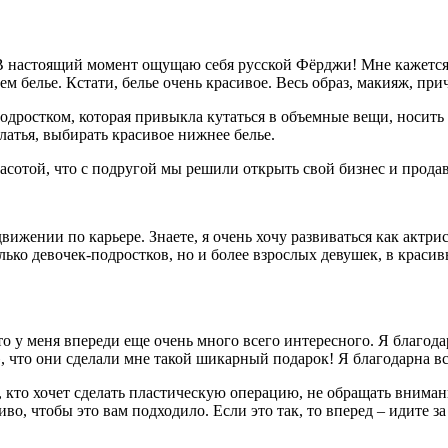
о. В настоящий момент ощущаю себя русской Фёрджи! Мне кажетс
 белье. Кстати, белье очень красивое. Весь образ, макияж, при
подростком, которая привыкла кутаться в объемные вещи, носит
латья, выбирать красивое нижнее белье.
асотой, что с подругой мы решили открыть свой бизнес и продав
движении по карьере. Знаете, я очень хочу развиваться как актр
только девочек-подростков, но и более взрослых девушек, в кра
то у меня впереди еще очень много всего интересного. Я благода
 что они сделали мне такой шикарный подарок! Я благодарна вс
 кто хочет сделать пластическую операцию, не обращать внимани
во, чтобы это вам подходило. Если это так, то вперед – идите за