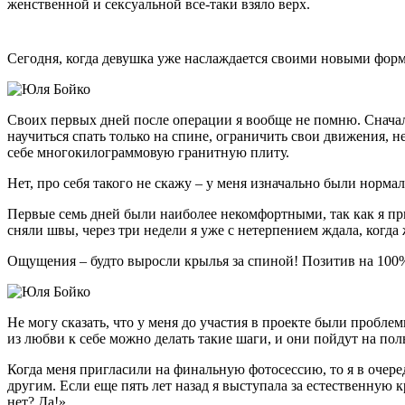
женственной и сексуальной все-таки взяло верх.
Сегодня, когда девушка уже наслаждается своими новыми форм
Своих первых дней после операции я вообще не помню. Сначал
научиться спать только на спине, ограничить свои движения, н
себе многокилограммовую гранитную плиту.
Нет, про себя такого не скажу – у меня изначально были норм
Первые семь дней были наиболее некомфортными, так как я пр
сняли швы, через три недели я уже с нетерпением ждала, когда 
Ощущения – будто выросли крылья за спиной! Позитив на 100%
Не могу сказать, что у меня до участия в проекте были проблем
из любви к себе можно делать такие шаги, и они пойдут на поль
Когда меня пригласили на финальную фотосессию, то я в очере
другим. Если еще пять лет назад я выступала за естественную 
нет? Да!»