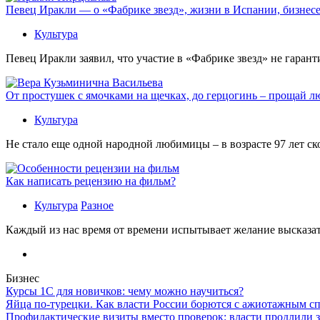
Певец Иракли — о «Фабрике звезд», жизни в Испании, бизнесе
Культура
Певец Иракли заявил, что участие в «Фабрике звезд» не гаран
От простушек с ямочками на щечках, до герцогинь – прощай л
Культура
Не стало еще одной народной любимицы – в возрасте 97 лет с
Как написать рецензию на фильм?
Культура
Разное
Каждый из нас время от времени испытывает желание высказать
Бизнес
Курсы 1С для новичков: чему можно научиться?
Яйца по-турецки. Как власти России борются с ажиотажным с
Профилактические визиты вместо проверок: власти продлили 