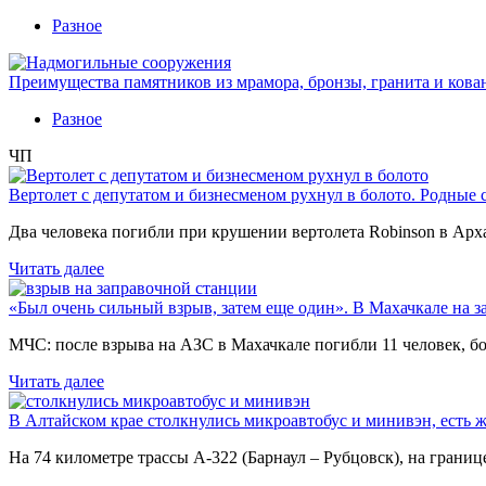
Разное
Преимущества памятников из мрамора, бронзы, гранита и кова
Разное
ЧП
Вертолет с депутатом и бизнесменом рухнул в болото. Родные 
Два человека погибли при крушении вертолета Robinson в Ар
Читать далее
«Был очень сильный взрыв, затем еще один». В Махачкале на з
МЧС: после взрыва на АЗС в Махачкале погибли 11 человек, б
Читать далее
В Алтайском крае столкнулись микроавтобус и минивэн, есть 
На 74 километре трассы А-322 (Барнаул – Рубцовск), на гран