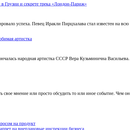
 в Грузии и секрете трека «Лондон-Париж»
тировало успеха. Певец Иракли Пирцхалава стал известен на вс
юбимая артистка
кончалась народная артистка СССР Вера Кузьминична Васильева.
 свое мнение или просто обсудить то или иное событие. Чем он
просом на продукт
запрет на внеплановые инспекции бизнеса