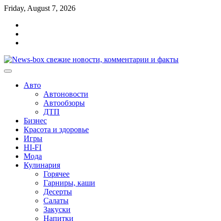
Перейти
Friday, August 7, 2026
к
Главная
содержимому
Контакты
Карта
сайта
Авто
Автоновости
Автообзоры
ДТП
Бизнес
Красота и здоровье
Игры
HI-FI
Мода
Кулинария
Горячее
Гарниры, каши
Десерты
Салаты
Закуски
Напитки