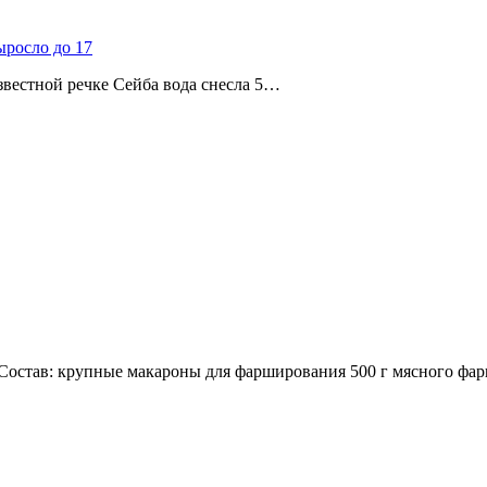
ыросло до 17
звестной речке Сейба вода снесла 5…
остав: крупные макароны для фарширования 500 г мясного фар