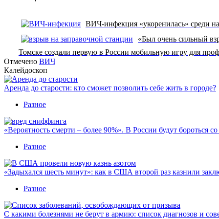
ВИЧ-инфекция «укоренилась» среди на
«Был очень сильный взр
Томске создали первую в России мобильную игру для пр
Отмечено
ВИЧ
Калейдоскоп
Аренда до старости: кто сможет позволить себе жить в городе?
Разное
«Вероятность смерти – более 90%». В России будут бороться с
Разное
«Задыхался шесть минут»: как в США второй раз казнили закл
Разное
С какими болезнями не берут в армию: список диагнозов и сов