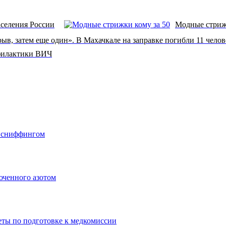
селения России
Модные стрижк
ыв, затем еще один». В Махачкале на заправке погибли 11 челов
офилактики ВИЧ
о сниффингом
юченного азотом
еты по подготовке к медкомиссии