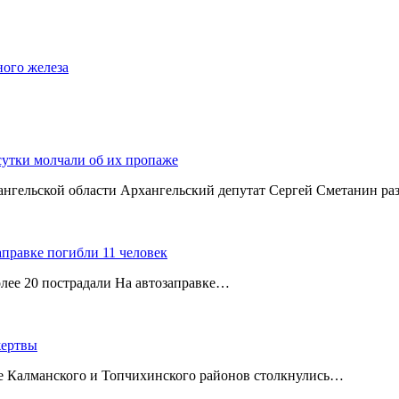
ного железа
сутки молчали об их пропаже
хангельской области Архангельский депутат Сергей Сметанин р
аправке погибли 11 человек
олее 20 пострадали На автозаправке…
жертвы
ице Калманского и Топчихинского районов столкнулись…