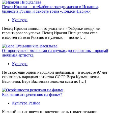
Певец Иракли — о «Фабрике звезд», жизни в Испании,
бизнесе в Грузии и секрете трека «Лондон-Париж»
Культура
Певец Иракли заявил, что участие в «Фабрике звезд» не
гарантировало успеха. Певец Иракли Пирцхалава стал
известен на всю Россию в нулевых — после […]
От простушек с ямочками на щечках, до герцогинь – прощай
любимая артистка
Культура
Не стало еще одной народной любимицы – в возрасте 97 лет
скончалась народная артистка СССР Вера Кузьминична
Васильева. Вера Васильева знакома всем по […]
Как написать рецензию на фильм?
Культура
Разное
Каждый из нас время от времени испытывает желание