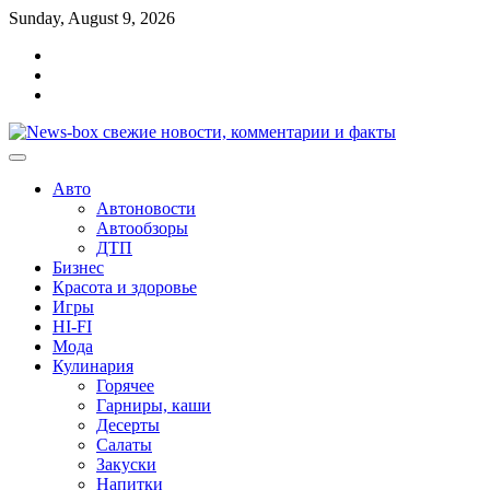
Перейти
Sunday, August 9, 2026
к
Главная
содержимому
Контакты
Карта
сайта
Авто
Автоновости
Автообзоры
ДТП
Бизнес
Красота и здоровье
Игры
HI-FI
Мода
Кулинария
Горячее
Гарниры, каши
Десерты
Салаты
Закуски
Напитки