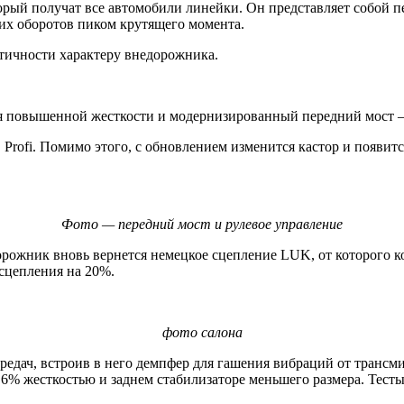
ый получат все автомобили линейки. Он представляет собой пе
ких оборотов пиком крутящего момента.
тичности характеру внедорожника.
я повышенной жесткости и модернизированный передний мост —
 Profi. Помимо этого, с обновлением изменится кастор и появит
Фото — передний мост и рулевое управление
дорожник вновь вернется немецкое сцепление LUK, от которого 
 сцепления на 20%.
фото салона
едач, встроив в него демпфер для гашения вибраций от трансми
 6% жесткостью и заднем стабилизаторе меньшего размера. Тест