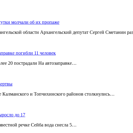
сутки молчали об их пропаже
хангельской области Архангельский депутат Сергей Сметанин р
аправке погибли 11 человек
олее 20 пострадали На автозаправке…
жертвы
ице Калманского и Топчихинского районов столкнулись…
ыросло до 17
звестной речке Сейба вода снесла 5…