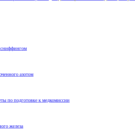
о сниффингом
юченного азотом
еты по подготовке к медкомиссии
ного железа