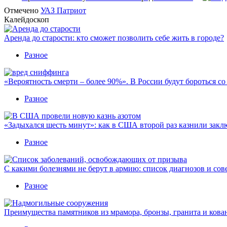
Отмечено
УАЗ Патриот
Калейдоскоп
Аренда до старости: кто сможет позволить себе жить в городе?
Разное
«Вероятность смерти – более 90%». В России будут бороться с
Разное
«Задыхался шесть минут»: как в США второй раз казнили закл
Разное
С какими болезнями не берут в армию: список диагнозов и сов
Разное
Преимущества памятников из мрамора, бронзы, гранита и кова