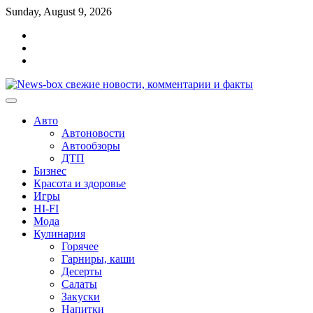
Перейти
Sunday, August 9, 2026
к
Главная
содержимому
Контакты
Карта
сайта
Авто
Автоновости
Автообзоры
ДТП
Бизнес
Красота и здоровье
Игры
HI-FI
Мода
Кулинария
Горячее
Гарниры, каши
Десерты
Салаты
Закуски
Напитки