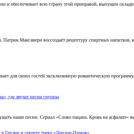
ии и обеспечивает всю страну этой приправой, выпущен охлади
, Патрик Макгаверн воссоздаёт рецептуру спиртных напитков, ко
ивает для своих гостей эксклюзивную романтическую программу.
», где звучат песни группы
ушать наши песни. Сериал «Слово пацана. Кровь на асфальте» 
 в Грузии и секрете трека «Лондон-Париж»