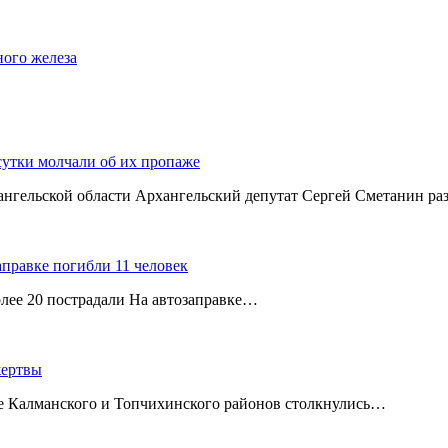
ного железа
сутки молчали об их пропаже
хангельской области Архангельский депутат Сергей Сметанин р
аправке погибли 11 человек
олее 20 пострадали На автозаправке…
жертвы
ице Калманского и Топчихинского районов столкнулись…