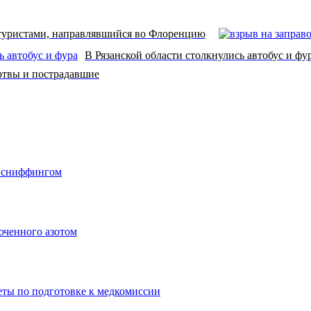
 туристами, направлявшийся во Флоренцию
В Рязанской области столкнулись автобус и фу
ртвы и пострадавшие
о сниффингом
юченного азотом
еты по подготовке к медкомиссии