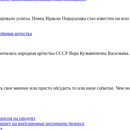
тировало успеха. Певец Иракли Пирцхалава стал известен на вс
юбимая артистка
кончалась народная артистка СССР Вера Кузьминична Васильева.
 свое мнение или просто обсудить то или иное событие. Чем он
просом на продукт
запрет на внеплановые инспекции бизнеса
ет