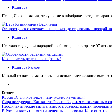
Культура
Певец Иракли заявил, что участие в «Фабрике звезд» не гаран
От простушек с ямочками на щечках, до герцогинь – прощай л
Культура
Не стало еще одной народной любимицы – в возрасте 97 лет с
Как написать рецензию на фильм?
Культура
Разное
Каждый из нас время от времени испытывает желание высказать
Бизнес
Курсы 1С для новичков: чему можно научиться?
Яйца по-турецки. Как власти России борются с ажиотажным с
Профилактические визиты вместо проверок: власти продлили 
В России введут лимит на денежные переводы. Кого он затрон