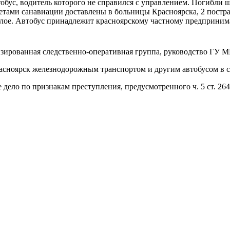
бус, водитель которого не справился с управлением. Погибли шес
етами санавиации доставлены в больницы Красноярска, 2 постр
елое. Автобус принадлежит красноярскому частному предприним
зированная следственно-оперативная группа, руководство ГУ М
Красноярск железнодорожным транспортом и другим автобусом 
е дело по признакам преступления, предусмотренного ч. 5 ст. 