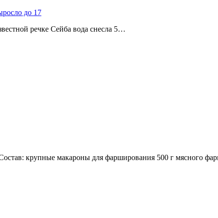
ыросло до 17
звестной речке Сейба вода снесла 5…
остав: крупные макароны для фарширования 500 г мясного фар