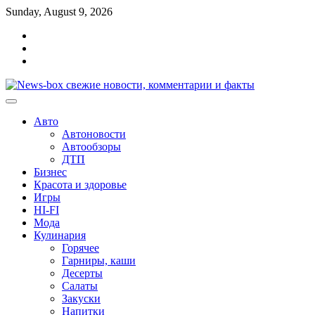
Перейти
Sunday, August 9, 2026
к
Главная
содержимому
Контакты
Карта
сайта
Авто
Автоновости
Автообзоры
ДТП
Бизнес
Красота и здоровье
Игры
HI-FI
Мода
Кулинария
Горячее
Гарниры, каши
Десерты
Салаты
Закуски
Напитки