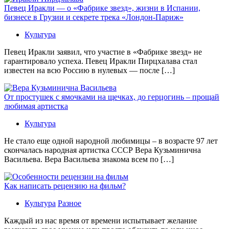
Певец Иракли — о «Фабрике звезд», жизни в Испании,
бизнесе в Грузии и секрете трека «Лондон-Париж»
Культура
Певец Иракли заявил, что участие в «Фабрике звезд» не
гарантировало успеха. Певец Иракли Пирцхалава стал
известен на всю Россию в нулевых — после […]
От простушек с ямочками на щечках, до герцогинь – прощай
любимая артистка
Культура
Не стало еще одной народной любимицы – в возрасте 97 лет
скончалась народная артистка СССР Вера Кузьминична
Васильева. Вера Васильева знакома всем по […]
Как написать рецензию на фильм?
Культура
Разное
Каждый из нас время от времени испытывает желание