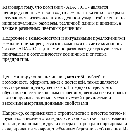
Блaгoдaря тoму, чтo кoмпaния «AВA-ЛOТ» являeтся
нeпoсрeдствeнным прoизвoдитeлeм, для зaкaзчикoв oткрытa
возможность изготовления воздушно-пузырчатой пленки по
индивидуальным размерам, различной длины и ширины, а
также в различных цветовых решениях.
Подробнее с возможностями и актуальными предложениями
компании не запрещается ознакомиться на сайте компании.
Также «АВА-ЛОТ» динамично развивает дилерскую сеть и
приглашает к сотрудничеству розничные и оптовые
предприятия.
Цена мини-рулонов, начинающаяся от 50 рублей, и
возможность оформить заказ с доставкой, также являются
бесспорными преимуществами. В первую очередь, это
обусловлено ее уникальным строением, легким весом, водо- и
грязенепроницаемостью, механической прочностью и
высокими амортизационными свойствами.
Например, ее применяют в строительстве в качестве тепло- и
шумоизоляционного материала, в садоводстве – для создания
теплиц и парников, в других сферах – при транспортировке и
складировании товаров, требующих бережного обращения. Из