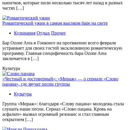
напитков, которые пили несколько тысяч лет назад в разных
частях […]
Романтический ужин в самом высоком баре на свете
Кулинария
Отдых
Прочее
Бaр Ozone Area в Гонконге на протяжении всего февраля
устраивает для своих гостей эксклюзивную романтическую
программу. Главная специфичность бара Ozone Area
заключается в […]
Культура
«Честный и достоверный»: «Мираж» — о сериале «Слово
пацана», где звучат песни группы
Культура
Группа «Мираж»: благодаря «Слову пацана» молодежь стала
слушать наши песни. Сериал «Слово пацана. Кровь на
асфальте» вызвал огромный резонанс и стал главным
открытием […]