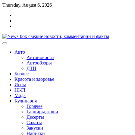
Перейти
Thursday, August 6, 2026
к
Главная
содержимому
Контакты
Карта
сайта
Авто
Автоновости
Автообзоры
ДТП
Бизнес
Красота и здоровье
Игры
HI-FI
Мода
Кулинария
Горячее
Гарниры, каши
Десерты
Салаты
Закуски
Напитки