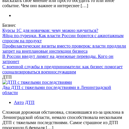
высказать свое мнение или просто обсудить то или иное
событие. Чем оно важнее и интереснее […]
Бизнес
Курсы 1С для новичков: чему можно научиться?
Яйца по-турецки. Как власти России борются с ажиотажным
спросом на продукт
Профилактические визиты вместо проверок: власти продлили
запрет на внеплановые инспекции бизнеса
В России введут лимит на денежные переводы. Кого он
затронет
С военной службы в предприниматели: как бизнес помогает
социализироваться военнослужащим
ДТП
Два ДТП с тяжелыми последствиями в Ленинградской
области
Авто
ДТП
Сложная дорожная обстановка, сложившаяся из-за циклона в
Ленинградской области, немало способствовала нескольким
ДТП с тяжелыми последствиями. Самое страшное из ДТП
произошло 6 февраля […]