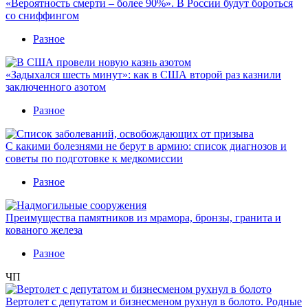
«Вероятность смерти – более 90%». В России будут бороться
со сниффингом
Разное
«Задыхался шесть минут»: как в США второй раз казнили
заключенного азотом
Разное
С какими болезнями не берут в армию: список диагнозов и
советы по подготовке к медкомиссии
Разное
Преимущества памятников из мрамора, бронзы, гранита и
кованого железа
Разное
ЧП
Вертолет с депутатом и бизнесменом рухнул в болото. Родные