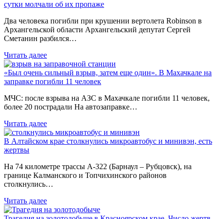
сутки молчали об их пропаже
Два человека погибли при крушении вертолета Robinson в
Архангельской области Архангельский депутат Сергей
Сметанин разбился…
Читать далее
«Был очень сильный взрыв, затем еще один». В Махачкале на
заправке погибли 11 человек
МЧС: после взрыва на АЗС в Махачкале погибли 11 человек,
более 20 пострадали На автозаправке…
Читать далее
В Алтайском крае столкнулись микроавтобус и минивэн, есть
жертвы
На 74 километре трассы А-322 (Барнаул – Рубцовск), на
границе Калманского и Топчихинского районов
столкнулись…
Читать далее
Трагедия на золотодобыче в Красноярском крае. Число жертв