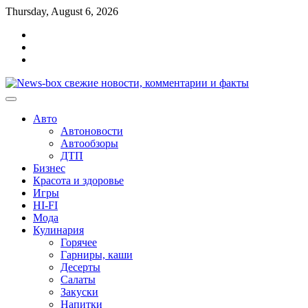
Перейти
Thursday, August 6, 2026
к
Главная
содержимому
Контакты
Карта
сайта
Авто
Автоновости
Автообзоры
ДТП
Бизнес
Красота и здоровье
Игры
HI-FI
Мода
Кулинария
Горячее
Гарниры, каши
Десерты
Салаты
Закуски
Напитки