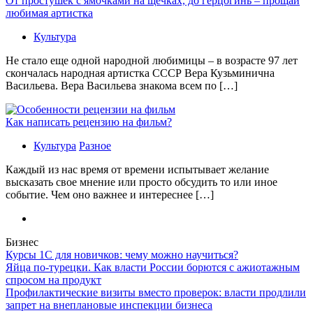
От простушек с ямочками на щечках, до герцогинь – прощай
любимая артистка
Культура
Не стало еще одной народной любимицы – в возрасте 97 лет
скончалась народная артистка СССР Вера Кузьминична
Васильева. Вера Васильева знакома всем по […]
Как написать рецензию на фильм?
Культура
Разное
Каждый из нас время от времени испытывает желание
высказать свое мнение или просто обсудить то или иное
событие. Чем оно важнее и интереснее […]
Бизнес
Курсы 1С для новичков: чему можно научиться?
Яйца по-турецки. Как власти России борются с ажиотажным
спросом на продукт
Профилактические визиты вместо проверок: власти продлили
запрет на внеплановые инспекции бизнеса