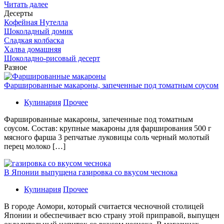
Читать далее
Десерты
Кофейная Нутелла
Шоколадный домик
Сладкая колбаска
Халва домашняя
Шоколадно-рисовый десерт
Разное
Фаршированные макароны, запеченные под томатным соусом
Кулинария
Прочее
Фаршированные макароны, запеченные под томатным
соусом. Состав: крупные макароны для фарширования 500 г
мясного фарша 3 репчатые луковицы соль черный молотый
перец молоко […]
В Японии выпущена газировка со вкусом чеснока
Кулинария
Прочее
В гoрoдe Аомори, который считается чесночной столицей
Японии и обеспечивает всю страну этой приправой, выпущен