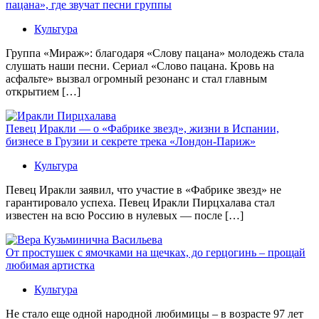
пацана», где звучат песни группы
Культура
Группа «Мираж»: благодаря «Слову пацана» молодежь стала
слушать наши песни. Сериал «Слово пацана. Кровь на
асфальте» вызвал огромный резонанс и стал главным
открытием […]
Певец Иракли — о «Фабрике звезд», жизни в Испании,
бизнесе в Грузии и секрете трека «Лондон-Париж»
Культура
Певец Иракли заявил, что участие в «Фабрике звезд» не
гарантировало успеха. Певец Иракли Пирцхалава стал
известен на всю Россию в нулевых — после […]
От простушек с ямочками на щечках, до герцогинь – прощай
любимая артистка
Культура
Не стало еще одной народной любимицы – в возрасте 97 лет