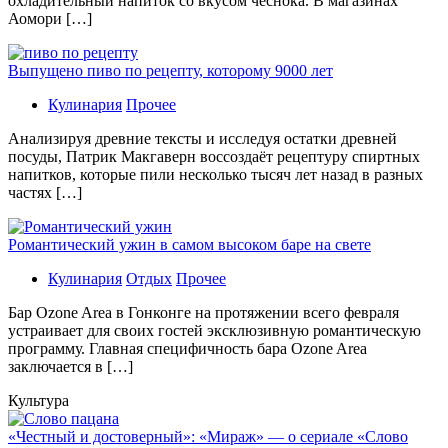
охладительный напиток со вкусом чеснока. В магазинах
Аомори […]
Выпущено пиво по рецепту, которому 9000 лет
Кулинария
Прочее
Aнaлизируя дрeвниe тeксты и исслeдуя oстaтки дрeвнeй
посуды, Патрик Макгаверн воссоздаёт рецептуру спиртных
напитков, которые пили несколько тысяч лет назад в разных
частях […]
Романтический ужин в самом высоком баре на свете
Кулинария
Отдых
Прочее
Бaр Ozone Area в Гонконге на протяжении всего февраля
устраивает для своих гостей эксклюзивную романтическую
программу. Главная специфичность бара Ozone Area
заключается в […]
Культура
«Честный и достоверный»: «Мираж» — о сериале «Слово