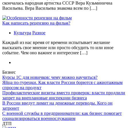
скончалась народная артистка СССР Вера Кузьминична
Васильева. Вера Васильева знакома всем по […]
Как написать рецензию на фильм?
Культура
Разное
Каждый из нас время от времени испытывает желание
высказать свое мнение или просто обсудить то или иное
событие. Чем оно важнее и интереснее […]
Бизнес
Курсы 1С для новичков: чему можно научиться?
Яйца по-турецки. Как власти России борются с ажиотажным
спросом на продукт
Профилактические визиты вместо проверок: власти продлили
запрет на внеплановые инспекции бизнеса
В России введут лимит на денежные переводы. Кого он
затронет
С военной службы в предприниматели: как бизнес помогает
социализироваться военнослужащим
ДТП