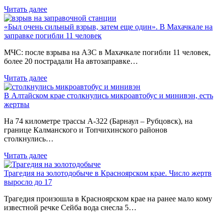
Читать далее
«Был очень сильный взрыв, затем еще один». В Махачкале на
заправке погибли 11 человек
МЧС: после взрыва на АЗС в Махачкале погибли 11 человек,
более 20 пострадали На автозаправке…
Читать далее
В Алтайском крае столкнулись микроавтобус и минивэн, есть
жертвы
На 74 километре трассы А-322 (Барнаул – Рубцовск), на
границе Калманского и Топчихинского районов
столкнулись…
Читать далее
Трагедия на золотодобыче в Красноярском крае. Число жертв
выросло до 17
Трагедия произошла в Красноярском крае на ранее мало кому
известной речке Сейба вода снесла 5…