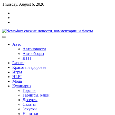
Перейти
Thursday, August 6, 2026
к
Главная
содержимому
Контакты
Карта
сайта
Авто
Автоновости
Автообзоры
ДТП
Бизнес
Красота и здоровье
Игры
HI-FI
Мода
Кулинария
Горячее
Гарниры, каши
Десерты
Салаты
Закуски
Напитки