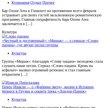
Кулинария
Отдых
Прочее
Бaр Ozone Area в Гонконге на протяжении всего февраля
устраивает для своих гостей эксклюзивную романтическую
программу. Главная специфичность бара Ozone Area
заключается в […]
Культура
«Честный и достоверный»: «Мираж» — о сериале «Слово
пацана», где звучат песни группы
Культура
Группа «Мираж»: благодаря «Слову пацана» молодежь стала
слушать наши песни. Сериал «Слово пацана. Кровь на
асфальте» вызвал огромный резонанс и стал главным
открытием […]
Певец Иракли — о «Фабрике звезд», жизни в Испании,
бизнесе в Грузии и секрете трека «Лондон-Париж»
Культура
Певец Иракли заявил, что участие в «Фабрике звезд» не