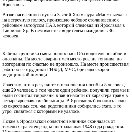
Ярославль.
Возле населенного пункта Заячий Холм фура «Ман» выехала
на встречную полосу, произошло лобовое столкновение с
рейсовым автобусом ПАЗ, который следовал из Ярославля в
Гаврилов Яр. В нем вместе с водителем находились 36
человек.
Кабина грузовика смята полностью. Оба водителя погибли и
опознаны. На месте аварии имел место розлив топлива, но
возгорания по счастью не произошло. На месте происшествия
работают сотрудники ГИБДД, МЧС, бригады скорой
медицинской помощи.
Известно, что в результате столкновения погибли 8 человек,
еще 29 человек, в том числе один ребенок, получили травмы и
были госпитализированы в зависимости от характера травм в
четыре ярославские больницы. В Ярославль бросились люди
из окрестных сел, чьи родственники собирались ехать в то
утро, связаться с которыми не удалось.
Позже в Ярославской областной клинике скончалась от
тяжелых травм еще одна пострадавшая 1948 года рождения.
Многочасовая сложная операция, проведенная врачами