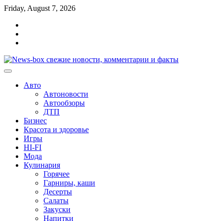
Перейти
Friday, August 7, 2026
к
Главная
содержимому
Контакты
Карта
сайта
Авто
Автоновости
Автообзоры
ДТП
Бизнес
Красота и здоровье
Игры
HI-FI
Мода
Кулинария
Горячее
Гарниры, каши
Десерты
Салаты
Закуски
Напитки