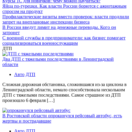
Курсы 1С для новичков: чему можно научиться?
Яйца по-турецки. Как власти России борются с ажиотажным
спросом на продукт
Профилактические визиты вместо проверок: власти продлили
запрет на внеплановые инспекции бизнеса
В России введут лимит на денежные переводы. Кого он
затронет
С военной службы в предприниматели: как бизнес помогает
социализироваться военнослужащим
ДТП
Два ДТП с тяжелыми последствиями в Ленинградской
области
Авто
ДТП
Сложная дорожная обстановка, сложившаяся из-за циклона в
Ленинградской области, немало способствовала нескольким
ДТП с тяжелыми последствиями. Самое страшное из ДТП
произошло 6 февраля […]
В Ростовской области опрокинулся рейсовый автобус, есть
жертвы и пострадавшие
Авто
ДТП