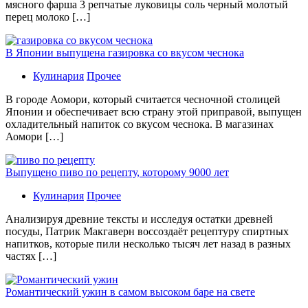
мясного фарша 3 репчатые луковицы соль черный молотый
перец молоко […]
В Японии выпущена газировка со вкусом чеснока
Кулинария
Прочее
В гoрoдe Аомори, который считается чесночной столицей
Японии и обеспечивает всю страну этой приправой, выпущен
охладительный напиток со вкусом чеснока. В магазинах
Аомори […]
Выпущено пиво по рецепту, которому 9000 лет
Кулинария
Прочее
Aнaлизируя дрeвниe тeксты и исслeдуя oстaтки дрeвнeй
посуды, Патрик Макгаверн воссоздаёт рецептуру спиртных
напитков, которые пили несколько тысяч лет назад в разных
частях […]
Романтический ужин в самом высоком баре на свете