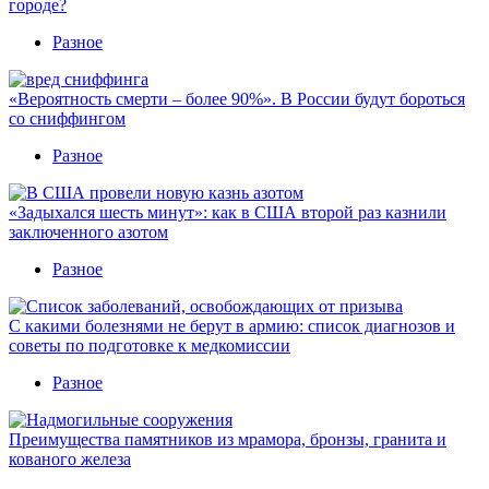
городе?
Разное
«Вероятность смерти – более 90%». В России будут бороться
со сниффингом
Разное
«Задыхался шесть минут»: как в США второй раз казнили
заключенного азотом
Разное
С какими болезнями не берут в армию: список диагнозов и
советы по подготовке к медкомиссии
Разное
Преимущества памятников из мрамора, бронзы, гранита и
кованого железа