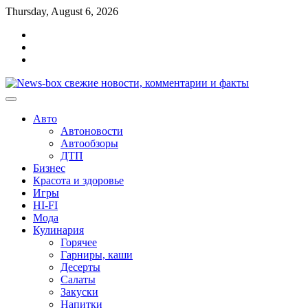
Перейти
Thursday, August 6, 2026
к
Главная
содержимому
Контакты
Карта
сайта
Авто
Автоновости
Автообзоры
ДТП
Бизнес
Красота и здоровье
Игры
HI-FI
Мода
Кулинария
Горячее
Гарниры, каши
Десерты
Салаты
Закуски
Напитки