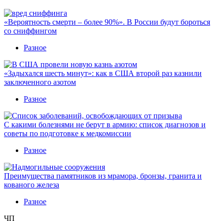
«Вероятность смерти – более 90%». В России будут бороться
со сниффингом
Разное
«Задыхался шесть минут»: как в США второй раз казнили
заключенного азотом
Разное
С какими болезнями не берут в армию: список диагнозов и
советы по подготовке к медкомиссии
Разное
Преимущества памятников из мрамора, бронзы, гранита и
кованого железа
Разное
ЧП