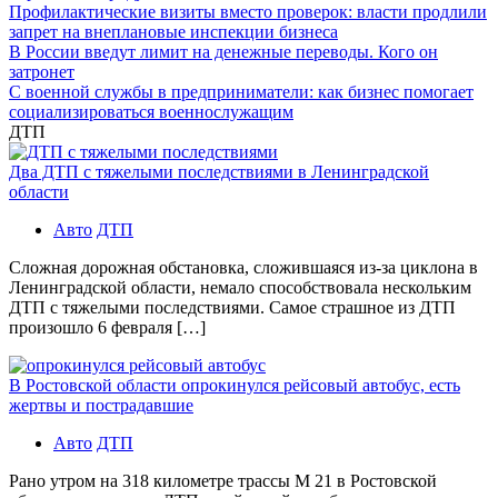
Профилактические визиты вместо проверок: власти продлили
запрет на внеплановые инспекции бизнеса
В России введут лимит на денежные переводы. Кого он
затронет
С военной службы в предприниматели: как бизнес помогает
социализироваться военнослужащим
ДТП
Два ДТП с тяжелыми последствиями в Ленинградской
области
Авто
ДТП
Сложная дорожная обстановка, сложившаяся из-за циклона в
Ленинградской области, немало способствовала нескольким
ДТП с тяжелыми последствиями. Самое страшное из ДТП
произошло 6 февраля […]
В Ростовской области опрокинулся рейсовый автобус, есть
жертвы и пострадавшие
Авто
ДТП
Рано утром на 318 километре трассы М 21 в Ростовской