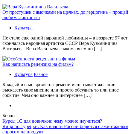
От простушек с ямочками на щечках, до герцогинь – прощай
любимая артистка
Культура
Не стало еще одной народной любимицы – в возрасте 97 лет
скончалась народная артистка СССР Вера Кузьминична
Васильева. Вера Васильева знакома всем по […]
Как написать рецензию на фильм?
Культура
Разное
Каждый из нас время от времени испытывает желание
высказать свое мнение или просто обсудить то или иное
событие. Чем оно важнее и интереснее […]
Бизнес
Курсы 1С для новичков: чему можно научиться?
Яйца по-турецки. Как власти России борются с ажиотажным
спросом на продукт