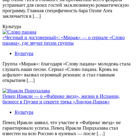
устраивает для своих гостей эксклюзивную романтическую
программу. Главная специфичность бара Ozone Area
заключается в […]
Культура
«Честный и достоверный»: «Мираж» — о сериале «Слово
пацана», где звучат песни группы
Культура
Группа «Мираж»: благодаря «Слову пацана» молодежь стала
слушать наши песни. Сериал «Слово пацана. Кровь на
асфальте» вызвал огромный резонанс и стал главным
открытием […]
Певец Иракли — о «Фабрике звезд», жизни в Испании,
бизнесе в Грузии и секрете трека «Лондон-Париж»
Культура
Певец Иракли заявил, что участие в «Фабрике звезд» не
гарантировало успеха. Певец Иракли Пирцхалава стал
известен на всю Россию в нулевых — после […]