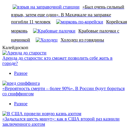
«Был очень сильный
взрыв, затем еще один». В Махачкале на заправке
погибли 11 человек
Корейская
морковь
Крабовые палочки с
начинкой
Холодец из говядины
Калейдоскоп
Аренда до старости: кто сможет позволить себе жить в
городе?
Разное
«Вероятность смерти – более 90%». В России будут бороться
со сниффингом
Разное
«Задыхался шесть минут»: как в США второй раз казнили
заключенного азотом