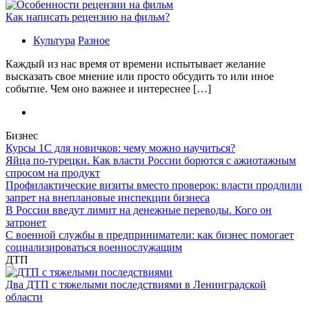
Как написать рецензию на фильм?
Культура
Разное
Каждый из нас время от времени испытывает желание
высказать свое мнение или просто обсудить то или иное
событие. Чем оно важнее и интереснее […]
Бизнес
Курсы 1С для новичков: чему можно научиться?
Яйца по-турецки. Как власти России борются с ажиотажным
спросом на продукт
Профилактические визиты вместо проверок: власти продлили
запрет на внеплановые инспекции бизнеса
В России введут лимит на денежные переводы. Кого он
затронет
С военной службы в предприниматели: как бизнес помогает
социализироваться военнослужащим
ДТП
Два ДТП с тяжелыми последствиями в Ленинградской
области