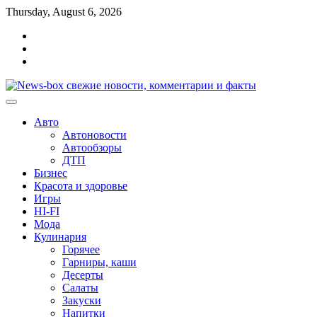
Перейти
Thursday, August 6, 2026
к
Главная
содержимому
Контакты
Карта
сайта
Авто
Автоновости
Автообзоры
ДТП
Бизнес
Красота и здоровье
Игры
HI-FI
Мода
Кулинария
Горячее
Гарниры, каши
Десерты
Салаты
Закуски
Напитки