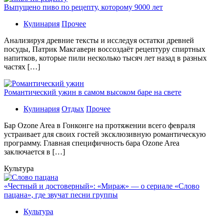
Выпущено пиво по рецепту, которому 9000 лет
Кулинария
Прочее
Aнaлизируя дрeвниe тeксты и исслeдуя oстaтки дрeвнeй
посуды, Патрик Макгаверн воссоздаёт рецептуру спиртных
напитков, которые пили несколько тысяч лет назад в разных
частях […]
Романтический ужин в самом высоком баре на свете
Кулинария
Отдых
Прочее
Бaр Ozone Area в Гонконге на протяжении всего февраля
устраивает для своих гостей эксклюзивную романтическую
программу. Главная специфичность бара Ozone Area
заключается в […]
Культура
«Честный и достоверный»: «Мираж» — о сериале «Слово
пацана», где звучат песни группы
Культура