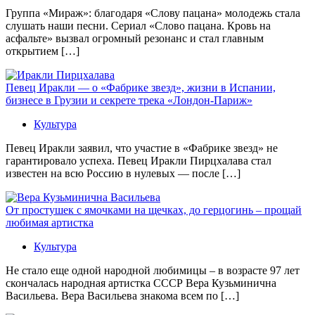
Группа «Мираж»: благодаря «Слову пацана» молодежь стала
слушать наши песни. Сериал «Слово пацана. Кровь на
асфальте» вызвал огромный резонанс и стал главным
открытием […]
Певец Иракли — о «Фабрике звезд», жизни в Испании,
бизнесе в Грузии и секрете трека «Лондон-Париж»
Культура
Певец Иракли заявил, что участие в «Фабрике звезд» не
гарантировало успеха. Певец Иракли Пирцхалава стал
известен на всю Россию в нулевых — после […]
От простушек с ямочками на щечках, до герцогинь – прощай
любимая артистка
Культура
Не стало еще одной народной любимицы – в возрасте 97 лет
скончалась народная артистка СССР Вера Кузьминична
Васильева. Вера Васильева знакома всем по […]