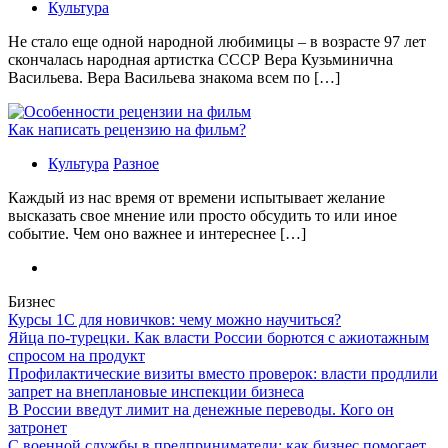
Культура
Не стало еще одной народной любимицы – в возрасте 97 лет
скончалась народная артистка СССР Вера Кузьминична
Васильева. Вера Васильева знакома всем по […]
Как написать рецензию на фильм?
Культура
Разное
Каждый из нас время от времени испытывает желание
высказать свое мнение или просто обсудить то или иное
событие. Чем оно важнее и интереснее […]
Бизнес
Курсы 1С для новичков: чему можно научиться?
Яйца по-турецки. Как власти России борются с ажиотажным
спросом на продукт
Профилактические визиты вместо проверок: власти продлили
запрет на внеплановые инспекции бизнеса
В России введут лимит на денежные переводы. Кого он
затронет
С военной службы в предприниматели: как бизнес помогает