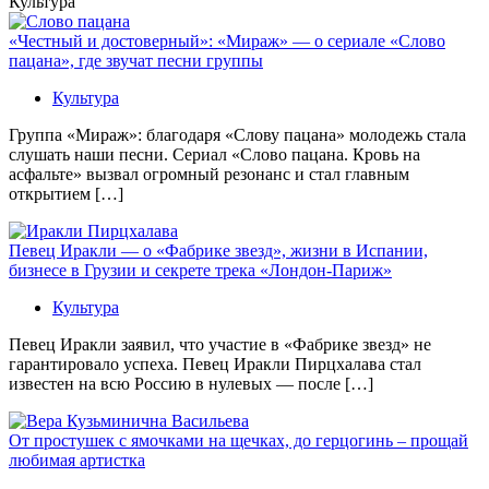
Культура
«Честный и достоверный»: «Мираж» — о сериале «Слово
пацана», где звучат песни группы
Культура
Группа «Мираж»: благодаря «Слову пацана» молодежь стала
слушать наши песни. Сериал «Слово пацана. Кровь на
асфальте» вызвал огромный резонанс и стал главным
открытием […]
Певец Иракли — о «Фабрике звезд», жизни в Испании,
бизнесе в Грузии и секрете трека «Лондон-Париж»
Культура
Певец Иракли заявил, что участие в «Фабрике звезд» не
гарантировало успеха. Певец Иракли Пирцхалава стал
известен на всю Россию в нулевых — после […]
От простушек с ямочками на щечках, до герцогинь – прощай
любимая артистка