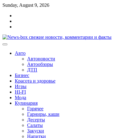
Перейти
Sunday, August 9, 2026
к
Главная
содержимому
Контакты
Карта
сайта
Авто
Автоновости
Автообзоры
ДТП
Бизнес
Красота и здоровье
Игры
HI-FI
Мода
Кулинария
Горячее
Гарниры, каши
Десерты
Салаты
Закуски
Напитки