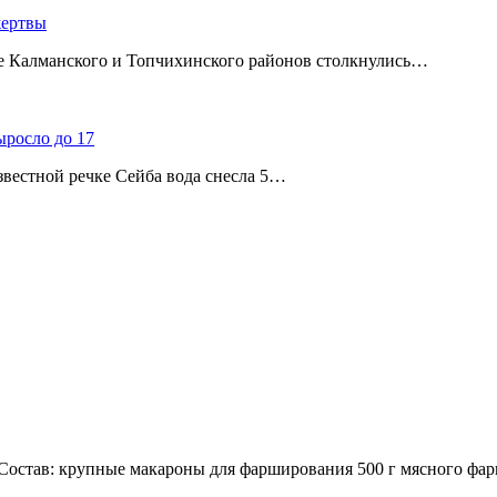
жертвы
ице Калманского и Топчихинского районов столкнулись…
ыросло до 17
звестной речке Сейба вода снесла 5…
остав: крупные макароны для фарширования 500 г мясного фар