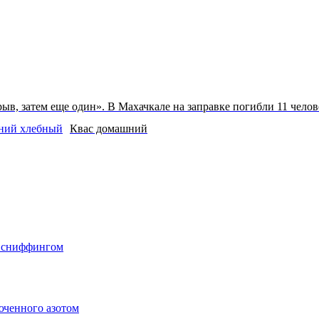
ыв, затем еще один». В Махачкале на заправке погибли 11 челов
Квас домашний
о сниффингом
юченного азотом