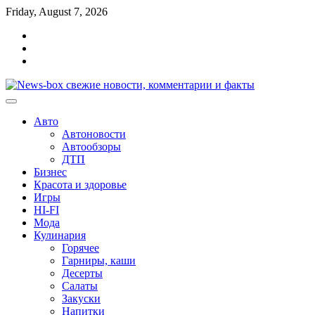
Перейти
Friday, August 7, 2026
к
Главная
содержимому
Контакты
Карта
сайта
Авто
Автоновости
Автообзоры
ДТП
Бизнес
Красота и здоровье
Игры
HI-FI
Мода
Кулинария
Горячее
Гарниры, каши
Десерты
Салаты
Закуски
Напитки