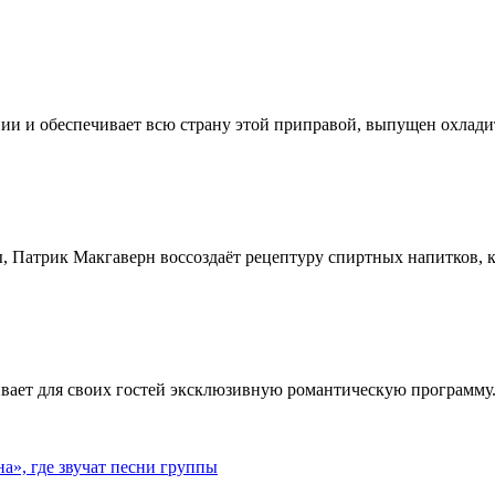
ии и обеспечивает всю страну этой приправой, выпущен охлади
, Патрик Макгаверн воссоздаёт рецептуру спиртных напитков, ко
ивает для своих гостей эксклюзивную романтическую программу.
», где звучат песни группы