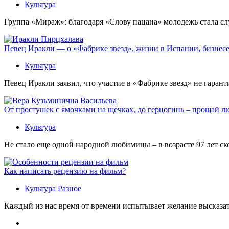
Культура
Группа «Мираж»: благодаря «Слову пацана» молодежь стала сл
Певец Иракли — о «Фабрике звезд», жизни в Испании, бизнесе
Культура
Певец Иракли заявил, что участие в «Фабрике звезд» не гаран
От простушек с ямочками на щечках, до герцогинь – прощай л
Культура
Не стало еще одной народной любимицы – в возрасте 97 лет с
Как написать рецензию на фильм?
Культура
Разное
Каждый из нас время от времени испытывает желание высказать