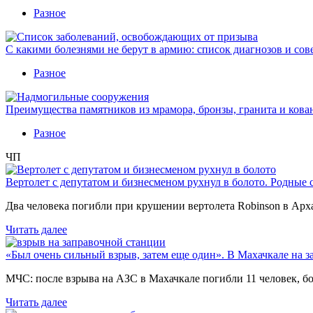
Разное
С какими болезнями не берут в армию: список диагнозов и сов
Разное
Преимущества памятников из мрамора, бронзы, гранита и кова
Разное
ЧП
Вертолет с депутатом и бизнесменом рухнул в болото. Родные 
Два человека погибли при крушении вертолета Robinson в Ар
Читать далее
«Был очень сильный взрыв, затем еще один». В Махачкале на з
МЧС: после взрыва на АЗС в Махачкале погибли 11 человек, б
Читать далее