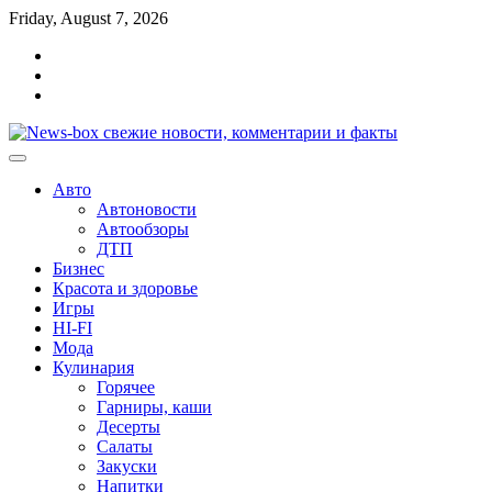
Перейти
Friday, August 7, 2026
к
Главная
содержимому
Контакты
Карта
сайта
Авто
Автоновости
Автообзоры
ДТП
Бизнес
Красота и здоровье
Игры
HI-FI
Мода
Кулинария
Горячее
Гарниры, каши
Десерты
Салаты
Закуски
Напитки