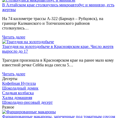
В Алтайском крае столкнулись микроавтобус и минивэн, есть
жертвы
На 74 километре трассы А-322 (Барнаул – Рубцовск), на
границе Калманского и Топчихинского районов
столкнулись…
Читать далее
Трагедия на золотодобыче в Красноярском крае. Число жертв
выросло до 17
Трагедия произошла в Красноярском крае на ранее мало кому
известной речке Сейба вода снесла 5…
Читать далее
Десерты
Кофейная Нутелла
Шоколадный домик
Сладкая колбаска
Халва домашняя
Шоколадно-рисовый десерт
Разное
Фаршированные макароны, запеченные под томатным соусом