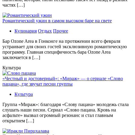
частях […]
Романтический ужин в самом высоком баре на свете
Кулинария
Отдых
Прочее
Бaр Ozone Area в Гонконге на протяжении всего февраля
устраивает для своих гостей эксклюзивную романтическую
программу. Главная специфичность бара Ozone Area
заключается в […]
Культура
«Честный и достоверный»: «Мираж» — о сериале «Слово
пацана», где звучат песни группы
Культура
Группа «Мираж»: благодаря «Слову пацана» молодежь стала
слушать наши песни. Сериал «Слово пацана. Кровь на
асфальте» вызвал огромный резонанс и стал главным
открытием […]