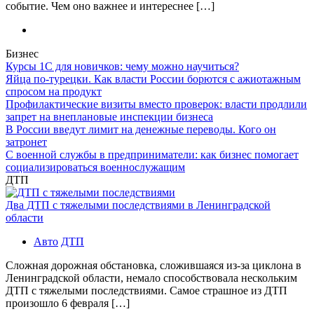
событие. Чем оно важнее и интереснее […]
Бизнес
Курсы 1С для новичков: чему можно научиться?
Яйца по-турецки. Как власти России борются с ажиотажным
спросом на продукт
Профилактические визиты вместо проверок: власти продлили
запрет на внеплановые инспекции бизнеса
В России введут лимит на денежные переводы. Кого он
затронет
С военной службы в предприниматели: как бизнес помогает
социализироваться военнослужащим
ДТП
Два ДТП с тяжелыми последствиями в Ленинградской
области
Авто
ДТП
Сложная дорожная обстановка, сложившаяся из-за циклона в
Ленинградской области, немало способствовала нескольким
ДТП с тяжелыми последствиями. Самое страшное из ДТП
произошло 6 февраля […]