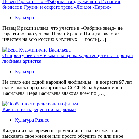
Певец Иракли — о «Фабрике звезд», жизни в Испании,
бизнесе в Грузии и секрете трека «Лондон-Париж»
Культура
Певец Иракли заявил, что участие в «Фабрике звезд» не
гарантировало успеха. Певец Иракли Пирцхалава стал
известен на всю Россию в нулевых — после […]
От простушек с ямочками на щечках, до герцогинь – прощай
любимая артистка
Культура
Не стало еще одной народной любимицы – в возрасте 97 лет
скончалась народная артистка СССР Вера Кузьминична
Васильева. Вера Васильева знакома всем по […]
Как написать рецензию на фильм?
Культура
Разное
Каждый из нас время от времени испытывает желание
высказать свое мнение или просто обсудить то или иное