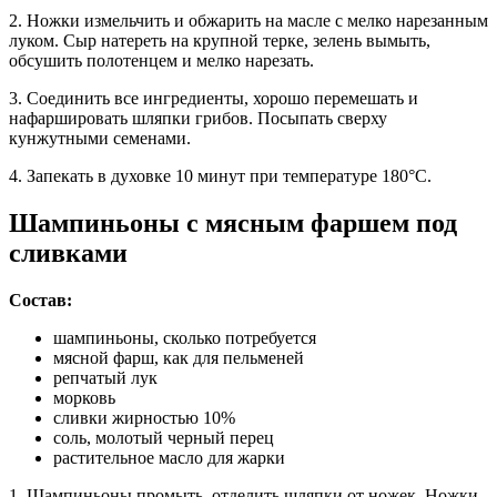
2. Ножки измельчить и обжарить на масле с мелко нарезанным
луком. Сыр натереть на крупной терке, зелень вымыть,
обсушить полотенцем и мелко нарезать.
3. Соединить все ингредиенты, хорошо перемешать и
нафаршировать шляпки грибов. Посыпать сверху
кунжутными семенами.
4. Запекать в духовке 10 минут при температуре 180°C.
Шампиньоны с мясным фаршем под
сливками
Состав:
шампиньоны, сколько потребуется
мясной фарш, как для пельменей
репчатый лук
морковь
сливки жирностью 10%
соль, молотый черный перец
растительное масло для жарки
1. Шампиньоны промыть, отделить шляпки от ножек. Ножки