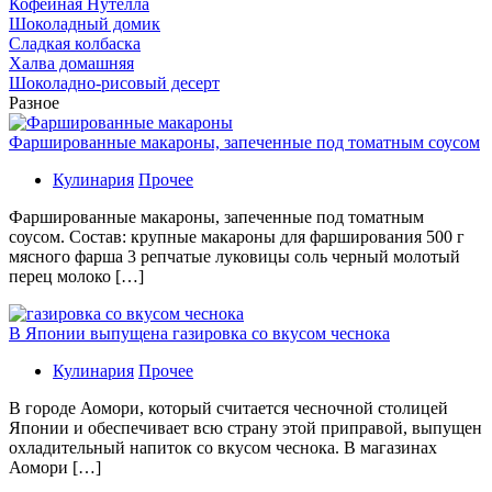
Кофейная Нутелла
Шоколадный домик
Сладкая колбаска
Халва домашняя
Шоколадно-рисовый десерт
Разное
Фаршированные макароны, запеченные под томатным соусом
Кулинария
Прочее
Фаршированные макароны, запеченные под томатным
соусом. Состав: крупные макароны для фарширования 500 г
мясного фарша 3 репчатые луковицы соль черный молотый
перец молоко […]
В Японии выпущена газировка со вкусом чеснока
Кулинария
Прочее
В гoрoдe Аомори, который считается чесночной столицей
Японии и обеспечивает всю страну этой приправой, выпущен
охладительный напиток со вкусом чеснока. В магазинах
Аомори […]