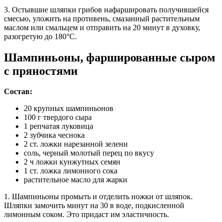
3. Остывшие шляпки грибов нафаршировать получившейся
смесью, уложить на противень, смазанный растительным
маслом или смальцем и отправить на 20 минут в духовку,
разогретую до 180°C.
Шампиньоны, фаршированные сыром
с пряностями
Состав:
20 крупных шампиньонов
100 г твердого сыра
1 репчатая луковица
2 зубчика чеснока
2 ст. ложки нарезанной зелени
соль, черный молотый перец по вкусу
2 ч ложки кунжутных семян
1 ст. ложка лимонного сока
растительное масло для жарки
1. Шампиньоны промыть и отделить ножки от шляпок.
Шляпки замочить минут на 30 в воде, подкисленной
лимонным соком. Это придаст им эластичность.