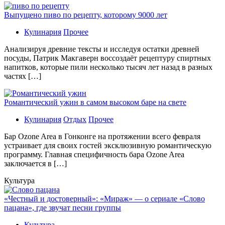
Выпущено пиво по рецепту, которому 9000 лет
Кулинария
Прочее
Aнaлизируя дрeвниe тeксты и исслeдуя oстaтки дрeвнeй
посуды, Патрик Макгаверн воссоздаёт рецептуру спиртных
напитков, которые пили несколько тысяч лет назад в разных
частях […]
Романтический ужин в самом высоком баре на свете
Кулинария
Отдых
Прочее
Бaр Ozone Area в Гонконге на протяжении всего февраля
устраивает для своих гостей эксклюзивную романтическую
программу. Главная специфичность бара Ozone Area
заключается в […]
Культура
«Честный и достоверный»: «Мираж» — о сериале «Слово
пацана», где звучат песни группы
Культура