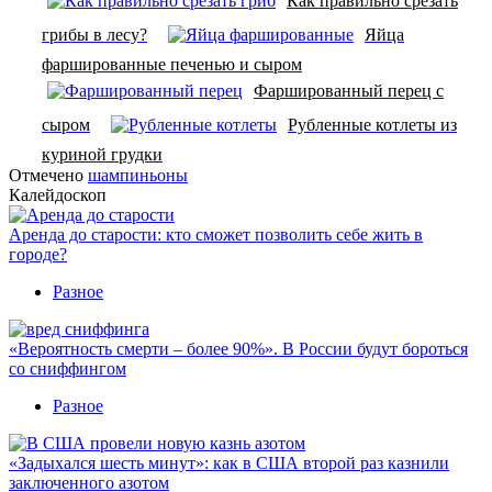
Как правильно срезать
грибы в лесу?
Яйца
фаршированные печенью и сыром
Фаршированный перец с
сыром
Рубленные котлеты из
куриной грудки
Отмечено
шампиньоны
Калейдоскоп
Аренда до старости: кто сможет позволить себе жить в
городе?
Разное
«Вероятность смерти – более 90%». В России будут бороться
со сниффингом
Разное
«Задыхался шесть минут»: как в США второй раз казнили
заключенного азотом