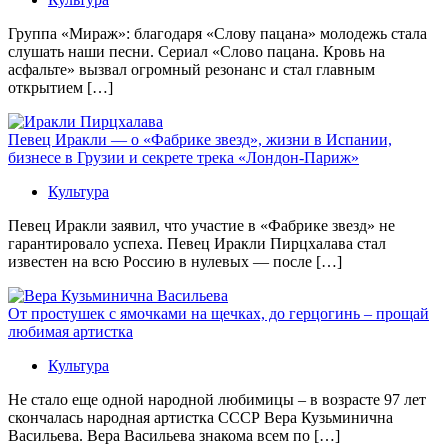
Группа «Мираж»: благодаря «Слову пацана» молодежь стала
слушать наши песни. Сериал «Слово пацана. Кровь на
асфальте» вызвал огромный резонанс и стал главным
открытием […]
Певец Иракли — о «Фабрике звезд», жизни в Испании,
бизнесе в Грузии и секрете трека «Лондон-Париж»
Культура
Певец Иракли заявил, что участие в «Фабрике звезд» не
гарантировало успеха. Певец Иракли Пирцхалава стал
известен на всю Россию в нулевых — после […]
От простушек с ямочками на щечках, до герцогинь – прощай
любимая артистка
Культура
Не стало еще одной народной любимицы – в возрасте 97 лет
скончалась народная артистка СССР Вера Кузьминична
Васильева. Вера Васильева знакома всем по […]