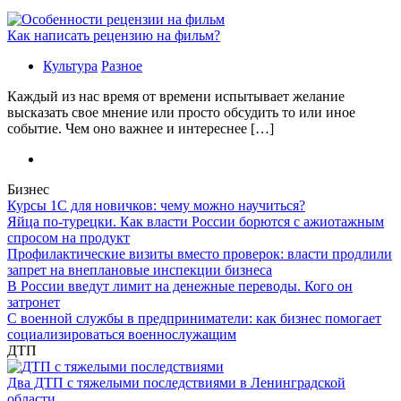
Как написать рецензию на фильм?
Культура
Разное
Каждый из нас время от времени испытывает желание
высказать свое мнение или просто обсудить то или иное
событие. Чем оно важнее и интереснее […]
Бизнес
Курсы 1С для новичков: чему можно научиться?
Яйца по-турецки. Как власти России борются с ажиотажным
спросом на продукт
Профилактические визиты вместо проверок: власти продлили
запрет на внеплановые инспекции бизнеса
В России введут лимит на денежные переводы. Кого он
затронет
С военной службы в предприниматели: как бизнес помогает
социализироваться военнослужащим
ДТП
Два ДТП с тяжелыми последствиями в Ленинградской
области