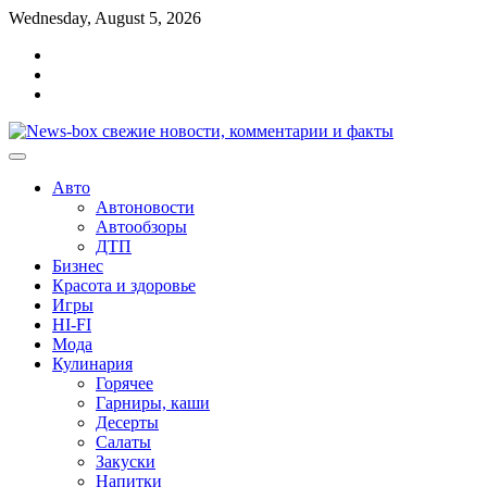
Перейти
Wednesday, August 5, 2026
к
Главная
содержимому
Контакты
Карта
сайта
Авто
Автоновости
Автообзоры
ДТП
Бизнес
Красота и здоровье
Игры
HI-FI
Мода
Кулинария
Горячее
Гарниры, каши
Десерты
Салаты
Закуски
Напитки