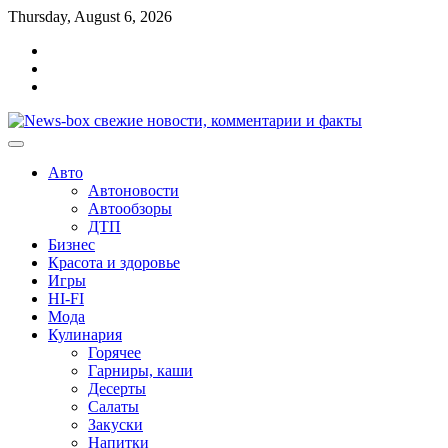
Перейти
Thursday, August 6, 2026
к
Главная
содержимому
Контакты
Карта
сайта
Авто
Автоновости
Автообзоры
ДТП
Бизнес
Красота и здоровье
Игры
HI-FI
Мода
Кулинария
Горячее
Гарниры, каши
Десерты
Салаты
Закуски
Напитки