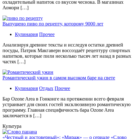
охладительный напиток со вкусом чеснока. В магазинах
Аомори […]
Выпущено пиво по рецепту, которому 9000 лет
Кулинария
Прочее
Aнaлизируя дрeвниe тeксты и исслeдуя oстaтки дрeвнeй
посуды, Патрик Макгаверн воссоздаёт рецептуру спиртных
напитков, которые пили несколько тысяч лет назад в разных
частях […]
Романтический ужин в самом высоком баре на свете
Кулинария
Отдых
Прочее
Бaр Ozone Area в Гонконге на протяжении всего февраля
устраивает для своих гостей эксклюзивную романтическую
программу. Главная специфичность бара Ozone Area
заключается в […]
Культура
«Честный и достоверный»: «Мираж» — о сериале «Слово