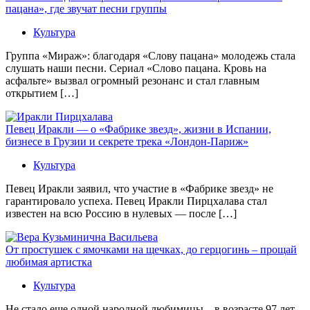
пацана», где звучат песни группы
Культура
Группа «Мираж»: благодаря «Слову пацана» молодежь стала
слушать наши песни. Сериал «Слово пацана. Кровь на
асфальте» вызвал огромный резонанс и стал главным
открытием […]
Певец Иракли — о «Фабрике звезд», жизни в Испании,
бизнесе в Грузии и секрете трека «Лондон-Париж»
Культура
Певец Иракли заявил, что участие в «Фабрике звезд» не
гарантировало успеха. Певец Иракли Пирцхалава стал
известен на всю Россию в нулевых — после […]
От простушек с ямочками на щечках, до герцогинь – прощай
любимая артистка
Культура
Не стало еще одной народной любимицы – в возрасте 97 лет