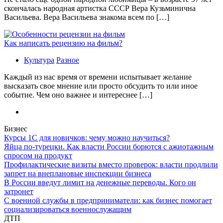
скончалась народная артистка СССР Вера Кузьминична
Васильева. Вера Васильева знакома всем по […]
Как написать рецензию на фильм?
Культура
Разное
Каждый из нас время от времени испытывает желание
высказать свое мнение или просто обсудить то или иное
событие. Чем оно важнее и интереснее […]
Бизнес
Курсы 1С для новичков: чему можно научиться?
Яйца по-турецки. Как власти России борются с ажиотажным
спросом на продукт
Профилактические визиты вместо проверок: власти продлили
запрет на внеплановые инспекции бизнеса
В России введут лимит на денежные переводы. Кого он
затронет
С военной службы в предприниматели: как бизнес помогает
социализироваться военнослужащим
ДТП