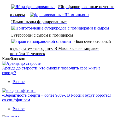
Яйца фаршированные печенью
и сыром
Шампиньоны фаршированные
Бутерброды с сыром и помидором
«Был очень сильный
взрыв, затем еще один». В Махачкале на заправке
погибли 11 человек
Калейдоскоп
Аренда до старости: кто сможет позволить себе жить в
городе?
Разное
«Вероятность смерти – более 90%». В России будут бороться
со сниффингом
Разное