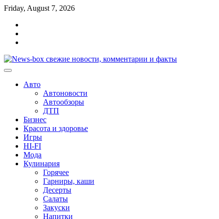
Перейти
Friday, August 7, 2026
к
Главная
содержимому
Контакты
Карта
сайта
Авто
Автоновости
Автообзоры
ДТП
Бизнес
Красота и здоровье
Игры
HI-FI
Мода
Кулинария
Горячее
Гарниры, каши
Десерты
Салаты
Закуски
Напитки