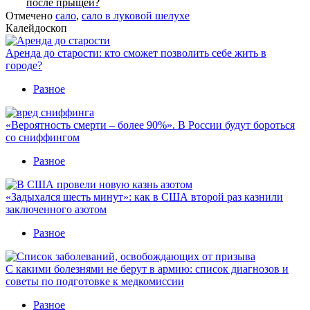
после прыщей?
Отмечено
сало
,
сало в луковой шелухе
Калейдоскоп
Аренда до старости: кто сможет позволить себе жить в
городе?
Разное
«Вероятность смерти – более 90%». В России будут бороться
со сниффингом
Разное
«Задыхался шесть минут»: как в США второй раз казнили
заключенного азотом
Разное
С какими болезнями не берут в армию: список диагнозов и
советы по подготовке к медкомиссии
Разное