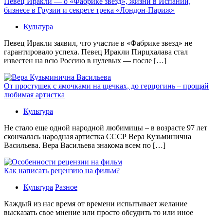
Певец Иракли — о «Фабрике звезд», жизни в Испании,
бизнесе в Грузии и секрете трека «Лондон-Париж»
Культура
Певец Иракли заявил, что участие в «Фабрике звезд» не
гарантировало успеха. Певец Иракли Пирцхалава стал
известен на всю Россию в нулевых — после […]
От простушек с ямочками на щечках, до герцогинь – прощай
любимая артистка
Культура
Не стало еще одной народной любимицы – в возрасте 97 лет
скончалась народная артистка СССР Вера Кузьминична
Васильева. Вера Васильева знакома всем по […]
Как написать рецензию на фильм?
Культура
Разное
Каждый из нас время от времени испытывает желание
высказать свое мнение или просто обсудить то или иное