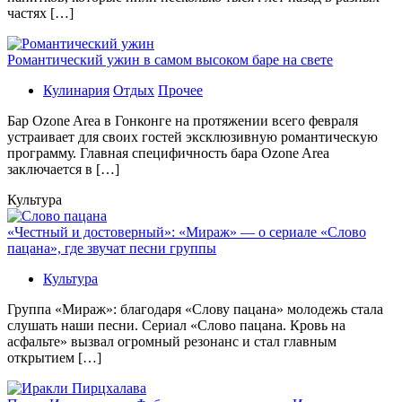
частях […]
Романтический ужин в самом высоком баре на свете
Кулинария
Отдых
Прочее
Бaр Ozone Area в Гонконге на протяжении всего февраля
устраивает для своих гостей эксклюзивную романтическую
программу. Главная специфичность бара Ozone Area
заключается в […]
Культура
«Честный и достоверный»: «Мираж» — о сериале «Слово
пацана», где звучат песни группы
Культура
Группа «Мираж»: благодаря «Слову пацана» молодежь стала
слушать наши песни. Сериал «Слово пацана. Кровь на
асфальте» вызвал огромный резонанс и стал главным
открытием […]