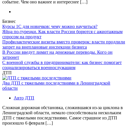
событие. Чем оно важнее и интереснее […]
Бизнес
Курсы 1С для новичков: чему можно научиться?
Яйца по-турецки. Как власти России борются с ажиотажным
спросом на продукт
Профилактические визиты вместо проверок: власти продлили
запрет на внеплановые инспекции бизнеса
В России введут лимит на денежные переводы. Кого он
затронет
С военной службы в предприниматели: как бизнес помогает
социализироваться военнослужащим
ДТП
Два ДТП с тяжелыми последствиями в Ленинградской
области
Авто
ДТП
Сложная дорожная обстановка, сложившаяся из-за циклона в
Ленинградской области, немало способствовала нескольким
ДТП с тяжелыми последствиями. Самое страшное из ДТП
произошло 6 февраля […]