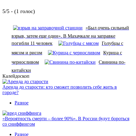
5/5 - (1 голос)
«Был очень сильный
взрыв, затем еще один». В Махачкале на заправке
погибли 11 человек
Голубцы с
мясом и рисом
Курица с
черносливом
Свинина по-
китайски
Калейдоскоп
Аренда до старости: кто сможет позволить себе жить в
городе?
Разное
«Вероятность смерти – более 90%». В России будут бороться
со сниффингом
Разное