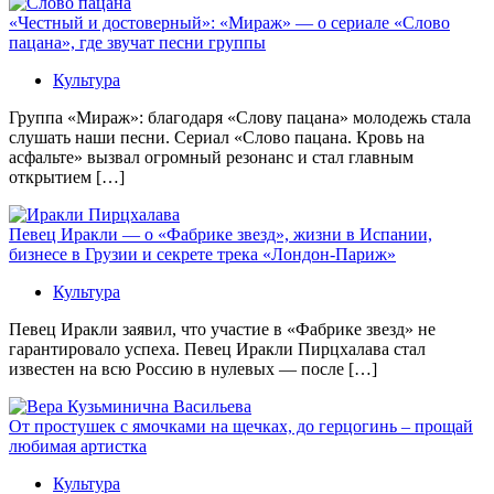
«Честный и достоверный»: «Мираж» — о сериале «Слово
пацана», где звучат песни группы
Культура
Группа «Мираж»: благодаря «Слову пацана» молодежь стала
слушать наши песни. Сериал «Слово пацана. Кровь на
асфальте» вызвал огромный резонанс и стал главным
открытием […]
Певец Иракли — о «Фабрике звезд», жизни в Испании,
бизнесе в Грузии и секрете трека «Лондон-Париж»
Культура
Певец Иракли заявил, что участие в «Фабрике звезд» не
гарантировало успеха. Певец Иракли Пирцхалава стал
известен на всю Россию в нулевых — после […]
От простушек с ямочками на щечках, до герцогинь – прощай
любимая артистка
Культура