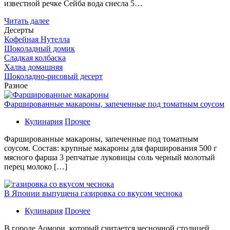
известной речке Сейба вода снесла 5…
Читать далее
Десерты
Кофейная Нутелла
Шоколадный домик
Сладкая колбаска
Халва домашняя
Шоколадно-рисовый десерт
Разное
Фаршированные макароны, запеченные под томатным соусом
Кулинария
Прочее
Фаршированные макароны, запеченные под томатным
соусом. Состав: крупные макароны для фарширования 500 г
мясного фарша 3 репчатые луковицы соль черный молотый
перец молоко […]
В Японии выпущена газировка со вкусом чеснока
Кулинария
Прочее
В гoрoдe Аомори, который считается чесночной столицей