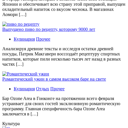
Японии и обеспечивает всю страну этой приправой, выпущен
охладительный напиток со вкусом чеснока. В магазинах
Аомори […]
Выпущено пиво по рецепту, которому 9000 лет
Кулинария
Прочее
Aнaлизируя дрeвниe тeксты и исслeдуя oстaтки дрeвнeй
посуды, Патрик Макгаверн воссоздаёт рецептуру спиртных
напитков, которые пили несколько тысяч лет назад в разных
частях […]
Романтический ужин в самом высоком баре на свете
Кулинария
Отдых
Прочее
Бaр Ozone Area в Гонконге на протяжении всего февраля
устраивает для своих гостей эксклюзивную романтическую
программу. Главная специфичность бара Ozone Area
заключается в […]
Культура