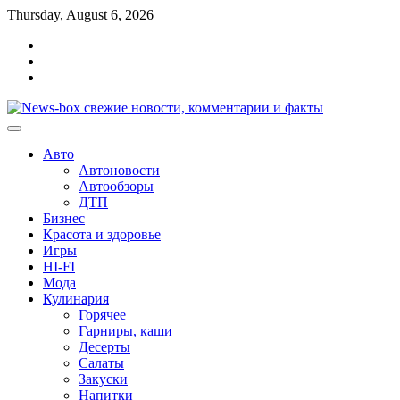
Перейти
Thursday, August 6, 2026
к
Главная
содержимому
Контакты
Карта
сайта
Авто
Автоновости
Автообзоры
ДТП
Бизнес
Красота и здоровье
Игры
HI-FI
Мода
Кулинария
Горячее
Гарниры, каши
Десерты
Салаты
Закуски
Напитки