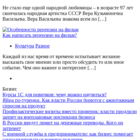
Не стало еще одной народной любимицы – в возрасте 97 лет
скончалась народная артистка СССР Вера Кузьминична
Васильева. Вера Васильева знакома всем по […]
Как написать рецензию на фильм?
Культура
Разное
Каждый из нас время от времени испытывает желание
высказать свое мнение или просто обсудить то или иное
событие. Чем оно важнее и интереснее […]
Бизнес
Курсы 1С для новичков: чему можно научиться?
Яйца по-турецки. Как власти России борются с ажиотажным
спросом на продукт
Профилактические визиты вместо проверок: власти продлили
запрет на внеплановые инспекции бизнеса
В России введут лимит на денежные переводы. Кого он
затронет
С военной службы в предприниматели: как бизнес помогает
социализироваться военнослужащим