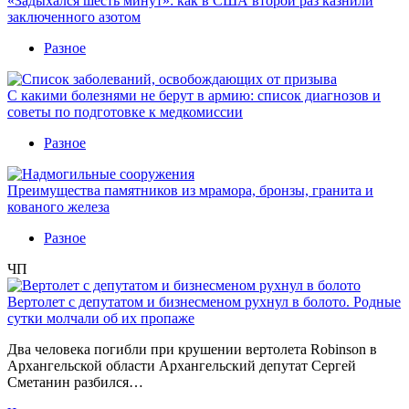
«Задыхался шесть минут»: как в США второй раз казнили
заключенного азотом
Разное
С какими болезнями не берут в армию: список диагнозов и
советы по подготовке к медкомиссии
Разное
Преимущества памятников из мрамора, бронзы, гранита и
кованого железа
Разное
ЧП
Вертолет с депутатом и бизнесменом рухнул в болото. Родные
сутки молчали об их пропаже
Два человека погибли при крушении вертолета Robinson в
Архангельской области Архангельский депутат Сергей
Сметанин разбился…