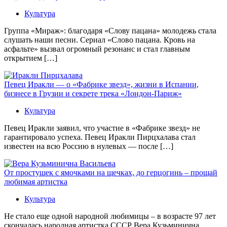
Культура
Группа «Мираж»: благодаря «Слову пацана» молодежь стала
слушать наши песни. Сериал «Слово пацана. Кровь на
асфальте» вызвал огромный резонанс и стал главным
открытием […]
Певец Иракли — о «Фабрике звезд», жизни в Испании,
бизнесе в Грузии и секрете трека «Лондон-Париж»
Культура
Певец Иракли заявил, что участие в «Фабрике звезд» не
гарантировало успеха. Певец Иракли Пирцхалава стал
известен на всю Россию в нулевых — после […]
От простушек с ямочками на щечках, до герцогинь – прощай
любимая артистка
Культура
Не стало еще одной народной любимицы – в возрасте 97 лет
скончалась народная артистка СССР Вера Кузьминична