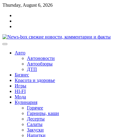
Перейти
Thursday, August 6, 2026
к
Главная
содержимому
Контакты
Карта
сайта
Авто
Автоновости
Автообзоры
ДТП
Бизнес
Красота и здоровье
Игры
HI-FI
Мода
Кулинария
Горячее
Гарниры, каши
Десерты
Салаты
Закуски
Напитки