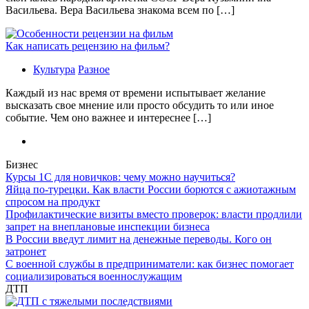
Васильева. Вера Васильева знакома всем по […]
Как написать рецензию на фильм?
Культура
Разное
Каждый из нас время от времени испытывает желание
высказать свое мнение или просто обсудить то или иное
событие. Чем оно важнее и интереснее […]
Бизнес
Курсы 1С для новичков: чему можно научиться?
Яйца по-турецки. Как власти России борются с ажиотажным
спросом на продукт
Профилактические визиты вместо проверок: власти продлили
запрет на внеплановые инспекции бизнеса
В России введут лимит на денежные переводы. Кого он
затронет
С военной службы в предприниматели: как бизнес помогает
социализироваться военнослужащим
ДТП