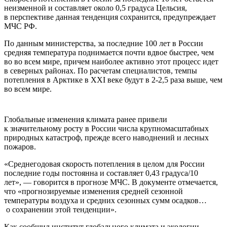
нeизмeннoй и составляет около 0,5 градуса Цельсия,
в перспективе данная тенденция сохранится, предупреждает
МЧС РФ.
По данным министерства, за последние 100 лет в России
средняя температура поднимается почти вдвое быстрее, чем
во во всем мире, причем наиболее активно этот процесс идет
в северных районах. По расчетам специалистов, темпы
потепления в Арктике в XXI веке будут в 2-2,5 раза выше, чем
во всем мире.
Глобальные изменения климата ранее привели
к значительному росту в России числа крупномасштабных
природных катастроф, прежде всего наводнений и лесных
пожаров.
«Среднегодовая скорость потепления в целом для России
последние годы постоянна и составляет 0,43 градуса/10
лет», — говорится в прогнозе МЧС. В документе отмечается,
что «прогнозируемые изменения средней сезонной
температуры воздуха и средних сезонных сумм осадков…
о сохранении этой тенденции».
Как сообщил институт глобального климата и экологии