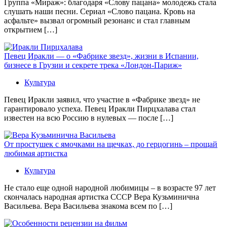
Группа «Мираж»: благодаря «Слову пацана» молодежь стала
слушать наши песни. Сериал «Слово пацана. Кровь на
асфальте» вызвал огромный резонанс и стал главным
открытием […]
Певец Иракли — о «Фабрике звезд», жизни в Испании,
бизнесе в Грузии и секрете трека «Лондон-Париж»
Культура
Певец Иракли заявил, что участие в «Фабрике звезд» не
гарантировало успеха. Певец Иракли Пирцхалава стал
известен на всю Россию в нулевых — после […]
От простушек с ямочками на щечках, до герцогинь – прощай
любимая артистка
Культура
Не стало еще одной народной любимицы – в возрасте 97 лет
скончалась народная артистка СССР Вера Кузьминична
Васильева. Вера Васильева знакома всем по […]