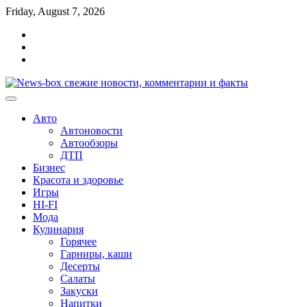
Перейти
Friday, August 7, 2026
к
Главная
содержимому
Контакты
Карта
сайта
Авто
Автоновости
Автообзоры
ДТП
Бизнес
Красота и здоровье
Игры
HI-FI
Мода
Кулинария
Горячее
Гарниры, каши
Десерты
Салаты
Закуски
Напитки