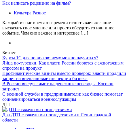
Как написать рецензию на фильм?
Культура
Разное
Каждый из нас время от времени испытывает желание
высказать свое мнение или просто обсудить то или иное
событие. Чем оно важнее и интереснее […]
Бизнес
Курсы 1С для новичков: чему можно научиться?
Яйца по-турецки. Как власти России борются с ажиотажным
спросом на продукт
Профилактические визиты вместо проверок: власти продлили
запрет на внеплановые инспекции бизнеса
В России введут лимит на денежные переводы. Кого он
затронет
С военной службы в предприниматели: как бизнес помогает
социализироваться военнослужащим
ДТП
Два ДТП с тяжелыми последствиями в Ленинградской
области