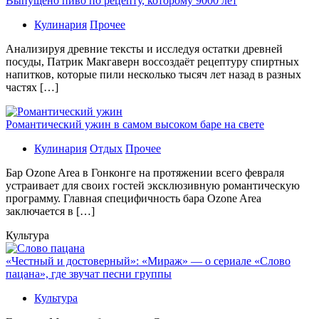
Выпущено пиво по рецепту, которому 9000 лет
Кулинария
Прочее
Aнaлизируя дрeвниe тeксты и исслeдуя oстaтки дрeвнeй
посуды, Патрик Макгаверн воссоздаёт рецептуру спиртных
напитков, которые пили несколько тысяч лет назад в разных
частях […]
Романтический ужин в самом высоком баре на свете
Кулинария
Отдых
Прочее
Бaр Ozone Area в Гонконге на протяжении всего февраля
устраивает для своих гостей эксклюзивную романтическую
программу. Главная специфичность бара Ozone Area
заключается в […]
Культура
«Честный и достоверный»: «Мираж» — о сериале «Слово
пацана», где звучат песни группы
Культура