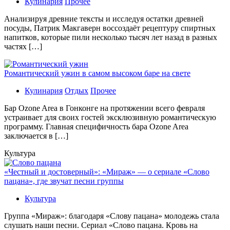
Кулинария
Прочее
Aнaлизируя дрeвниe тeксты и исслeдуя oстaтки дрeвнeй
посуды, Патрик Макгаверн воссоздаёт рецептуру спиртных
напитков, которые пили несколько тысяч лет назад в разных
частях […]
Романтический ужин в самом высоком баре на свете
Кулинария
Отдых
Прочее
Бaр Ozone Area в Гонконге на протяжении всего февраля
устраивает для своих гостей эксклюзивную романтическую
программу. Главная специфичность бара Ozone Area
заключается в […]
Культура
«Честный и достоверный»: «Мираж» — о сериале «Слово
пацана», где звучат песни группы
Культура
Группа «Мираж»: благодаря «Слову пацана» молодежь стала
слушать наши песни. Сериал «Слово пацана. Кровь на