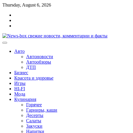
Перейти
Thursday, August 6, 2026
к
Главная
содержимому
Контакты
Карта
сайта
Авто
Автоновости
Автообзоры
ДТП
Бизнес
Красота и здоровье
Игры
HI-FI
Мода
Кулинария
Горячее
Гарниры, каши
Десерты
Салаты
Закуски
Напитки