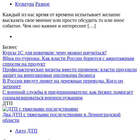
Культура
Разное
Каждый из нас время от времени испытывает желание
высказать свое мнение или просто обсудить то или иное
событие. Чем оно важнее и интереснее […]
Бизнес
Курсы 1С для новичков: чему можно научиться?
Яйца по-турецки. Как власти России борются с ажиотажным
спросом на продукт
Профилактические визиты вместо проверок: власти продлили
запрет на внеплановые инспекции бизнеса
В России введут лимит на денежные переводы. Кого он
затронет
С военной службы в предприниматели: как бизнес помогает
социализироваться военнослужащим
ДТП
Два ДТП с тяжелыми последствиями в Ленинградской
области
Авто
ДТП