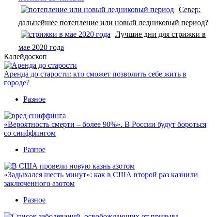
Север:
дальнейшее потепление или новый ледниковый период?
Лучшие дни для стрижки в
мае 2020 года
Калейдоскоп
Аренда до старости: кто сможет позволить себе жить в
городе?
Разное
«Вероятность смерти – более 90%». В России будут бороться
со сниффингом
Разное
«Задыхался шесть минут»: как в США второй раз казнили
заключенного азотом
Разное