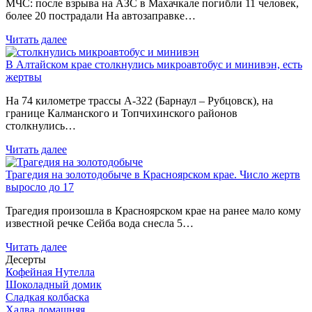
МЧС: после взрыва на АЗС в Махачкале погибли 11 человек,
более 20 пострадали На автозаправке…
Читать далее
В Алтайском крае столкнулись микроавтобус и минивэн, есть
жертвы
На 74 километре трассы А-322 (Барнаул – Рубцовск), на
границе Калманского и Топчихинского районов
столкнулись…
Читать далее
Трагедия на золотодобыче в Красноярском крае. Число жертв
выросло до 17
Трагедия произошла в Красноярском крае на ранее мало кому
известной речке Сейба вода снесла 5…
Читать далее
Десерты
Кофейная Нутелла
Шоколадный домик
Сладкая колбаска
Халва домашняя