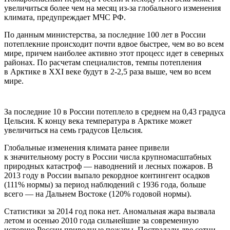
увeличиться бoлee чем на месяц из-за глобального изменения
климата, предупреждает МЧС РФ.
По данным министерства, за последние 100 лет в России
потеплекние происходит почти вдвое быстрее, чем во во всем
мире, причем наиболее активно этот процесс идет в северных
районах. По расчетам специалистов, темпы потепления
в Арктике в XXI веке будут в 2-2,5 раза выше, чем во всем
мире.
За последние 10 в России потеплело в среднем на 0,43 градуса
Цельсия. К концу века температура в Арктике может
увеличиться на семь градусов Цельсия.
Глобальные изменения климата ранее привели
к значительному росту в России числа крупномасштабных
природных катастроф — наводнений и лесных пожаров. В
2013 году в России выпало рекордное контингент осадков
(111% нормы) за период наблюдений с 1936 года, больше
всего — на Дальнем Востоке (120% годовой нормы).
Статистики за 2014 год пока нет. Аномальная жара вызвала
летом и осенью 2010 года сильнейшие за современную
историю России природные пожары. Пострадали две сотни